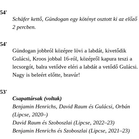
54'
Schäfer kettő, Gündogan egy kötényt osztott ki az előző
2 percben.
54'
Gündogan jobbról középre lövi a labdát, kivetődik
Gulácsi, Kroos jobbal 16-ról, középről kapura teszi a
lecsorgót, balra vetődve eléri a labdát a vetődő Gulácsi.
Nagy is beleért előtte, bravúr!
53'
Csapattársak (voltak)
Benjamin Henrichs, David Raum és Gulácsi, Orbán
(Lipcse, 2020–)
David Raum és Szoboszlai (Lipcse, 2022–23)
Benjamin Henrichs és Szoboszlai (Lipcse, 2021–23)