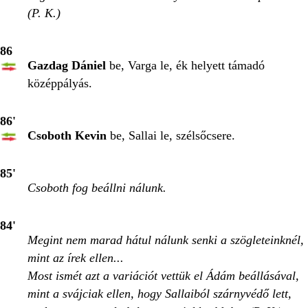
(P. K.)
86
Gazdag Dániel
be, Varga le, ék helyett támadó
középpályás.
86'
Csoboth Kevin
be, Sallai le, szélsőcsere.
85'
Csoboth fog beállni nálunk.
84'
Megint nem marad hátul nálunk senki a szögleteinknél,
mint az írek ellen...
Most ismét azt a variációt vettük el Ádám beállásával,
mint a svájciak ellen, hogy Sallaiból szárnyvédő lett,