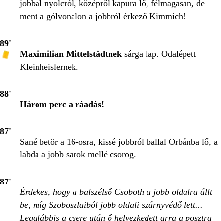
jobbal nyolcról, középről kapura lő, félmagasan, de
ment a gólvonalon a jobbról érkező Kimmich!
89'
Maximilian Mittelstädtnek
sárga lap. Odalépett
Kleinheislernek.
88'
Három perc a ráadás!
87'
Sané betör a 16-osra, kissé jobbról ballal Orbánba lő, a
labda a jobb sarok mellé csorog.
87'
Érdekes, hogy a balszélső Csoboth a jobb oldalra állt
be, míg Szoboszlaiból jobb oldali szárnyvédő lett...
Legalábbis a csere után ő helyezkedett arra a posztra