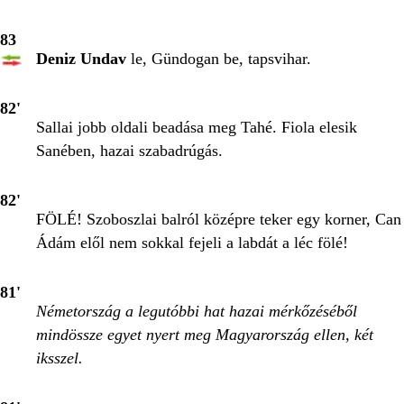
83
Deniz Undav
le, Gündogan be, tapsvihar.
82'
Sallai jobb oldali beadása meg Tahé. Fiola elesik
Sanében, hazai szabadrúgás.
82'
FÖLÉ! Szoboszlai balról középre teker egy korner, Can
Ádám elől nem sokkal fejeli a labdát a léc fölé!
81'
Németország a legutóbbi hat hazai mérkőzéséből
mindössze egyet nyert meg Magyarország ellen, két
iksszel.