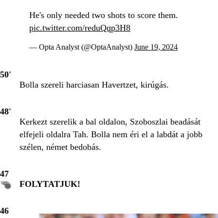
He's only needed two shots to score them.
pic.twitter.com/reduQqp3H8
— Opta Analyst (@OptaAnalyst)
June 19, 2024
50'
Bolla szereli harciasan Havertzet, kirúgás.
48'
Kerkezt szerelik a bal oldalon, Szoboszlai beadását
elfejeli oldalra Tah. Bolla nem éri el a labdát a jobb
szélen, német bedobás.
47
FOLYTATJUK!
46