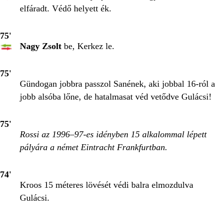
elfáradt. Védő helyett ék.
75'
Nagy Zsolt
be, Kerkez le.
75'
Gündogan jobbra passzol Sanének, aki jobbal 16-ról a
jobb alsóba lőne, de hatalmasat véd vetődve Gulácsi!
75'
Rossi az 1996–97-es idényben 15 alkalommal lépett
pályára a német Eintracht Frankfurtban.
74'
Kroos 15 méteres lövését védi balra elmozdulva
Gulácsi.