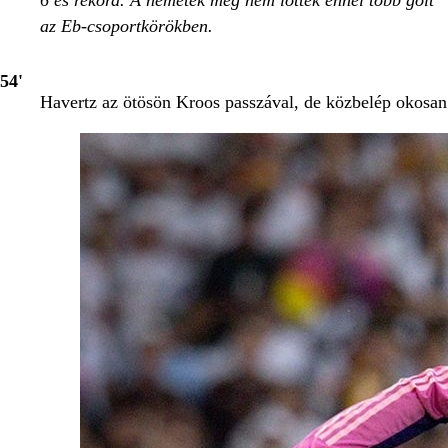
6 és rekord. A németek még nem lőttek ennél több gólt
az Eb-csoportkörökben.
54'
Havertz az ötösön Kroos passzával, de közbelép okosan 