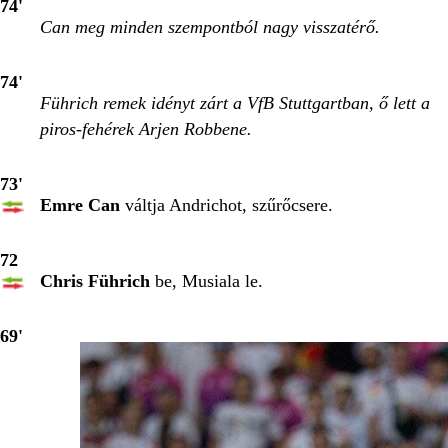
74'
Can meg minden szempontból nagy visszatérő.
74'
Führich remek idényt zárt a VfB Stuttgartban, ő lett a
piros-fehérek Arjen Robbene.
73'
Emre Can
váltja Andrichot, szűrőcsere.
72
Chris Führich
be, Musiala le.
69'