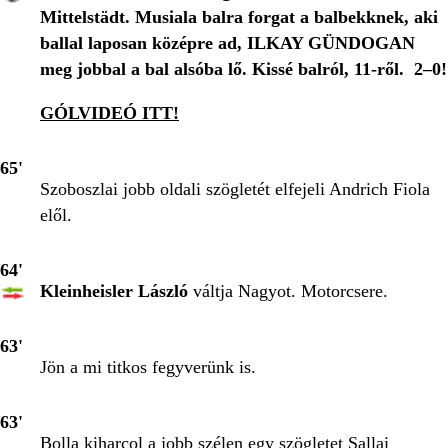
Mittelstädt. Musiala balra forgat a balbekknek, aki
ballal laposan középre ad, ILKAY GÜNDOGAN
meg jobbal a bal alsóba lő. Kissé balról, 11-ről. 2–0!
GÓLVIDEÓ ITT!
65'
Szoboszlai jobb oldali szögletét elfejeli Andrich Fiola
elől.
64'
Kleinheisler László
váltja Nagyot. Motorcsere.
63'
Jön a mi titkos fegyverünk is.
63'
Bolla kiharcol a jobb szélen egy szögletet Sallai