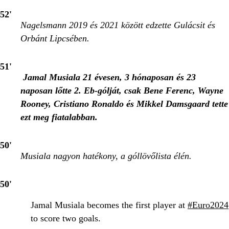
52'
Nagelsmann 2019 és 2021 között edzette Gulácsit és
Orbánt Lipcsében.
51'
Jamal Musiala 21 évesen, 3 hónaposan és 23
naposan lőtte 2. Eb-gólját, csak Bene Ferenc, Wayne
Rooney, Cristiano Ronaldo és Mikkel Damsgaard tette
ezt meg fiatalabban.
50'
Musiala nagyon hatékony, a góllövőlista élén.
50'
Jamal Musiala becomes the first player at
#Euro2024
to score two goals.