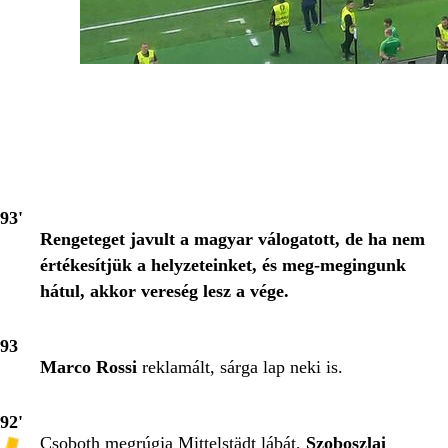
93'
Rengeteget javult a magyar válogatott, de ha nem
értékesítjük a helyzeteinket, és meg-megingunk
hátul, akkor vereség lesz a vége.
93
Marco Rossi
reklamált, sárga lap neki is.
92'
Csoboth megrúgja Mittelstädt lábát,
Szoboszlai