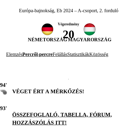
Európa-bajnokság, Eb 2024 – A-csoport, 2. forduló
Végeredmény
2
0
NÉMETORSZÁG
MAGYARORSZÁG
Elemzés
Percről-percre
Felállás
Statisztikák
Közösség
94'
VÉGET ÉRT A MÉRKŐZÉS!
93'
ÖSSZEFOGLALÓ, TABELLA, FÓRUM,
HOZZÁSZÓLÁS ITT!