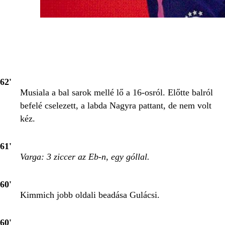
62'
Musiala a bal sarok mellé lő a 16-osról. Előtte balról
befelé cselezett, a labda Nagyra pattant, de nem volt
kéz.
61'
Varga: 3 ziccer az Eb-n, egy góllal.
60'
Kimmich jobb oldali beadása Gulácsi.
60'