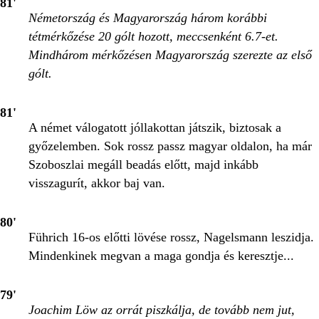
81'
Németország és Magyarország három korábbi
tétmérkőzése 20 gólt hozott, meccsenként 6.7-et.
Mindhárom mérkőzésen Magyarország szerezte az első
gólt.
81'
A német válogatott jóllakottan játszik, biztosak a
győzelemben. Sok rossz passz magyar oldalon, ha már
Szoboszlai megáll beadás előtt, majd inkább
visszagurít, akkor baj van.
80'
Führich 16-os előtti lövése rossz, Nagelsmann leszidja.
Mindenkinek megvan a maga gondja és keresztje...
79'
Joachim Löw az orrát piszkálja, de tovább nem jut,