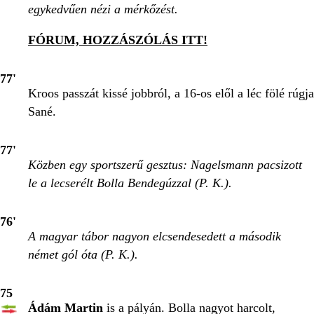
egykedvűen nézi a mérkőzést.
FÓRUM, HOZZÁSZÓLÁS ITT!
77'
Kroos passzát kissé jobbról, a 16-os elől a léc fölé rúgja
Sané.
77'
Közben egy sportszerű gesztus: Nagelsmann pacsizott
le a lecserélt Bolla Bendegúzzal (P. K.).
76'
A magyar tábor nagyon elcsendesedett a második
német gól óta (P. K.).
75
Ádám Martin
is a pályán. Bolla nagyot harcolt,