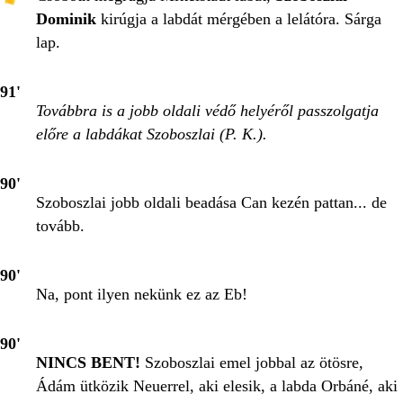
Dominik
kirúgja a labdát mérgében a lelátóra. Sárga
lap.
91'
Továbbra is a jobb oldali védő helyéről passzolgatja
előre a labdákat Szoboszlai (P. K.).
90'
Szoboszlai jobb oldali beadása Can kezén pattan... de
tovább.
90'
Na, pont ilyen nekünk ez az Eb!
90'
NINCS BENT!
Szoboszlai emel jobbal az ötösre,
Ádám ütközik Neuerrel, aki elesik, a labda Orbáné, aki