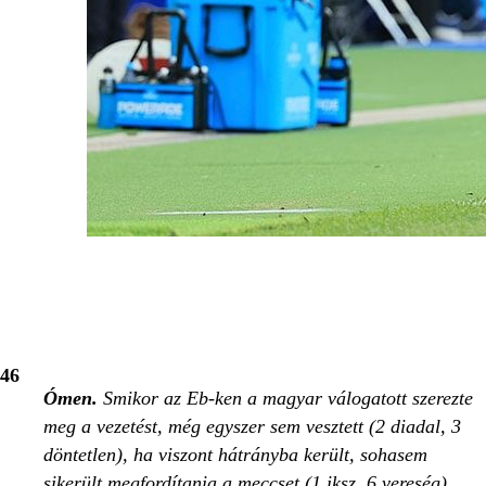
46
Ómen.
Smikor az Eb-ken a magyar válogatott szerezte
meg a vezetést, még egyszer sem vesztett (2 diadal, 3
döntetlen), ha viszont hátrányba került, sohasem
sikerült megfordítania a meccset (1 iksz, 6 vereség).