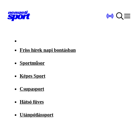
Friss hírek napi bontásban
Sportműsor
Képes Sport
Csupasport
Hátsó füves
Utánpótlássport