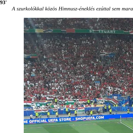
93'
A szurkolókkal közös Himnusz-éneklés ezúttal sem marad