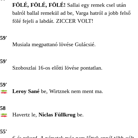
FÖLÉ, FÖLÉ, FÖLÉ!
Sallai egy remek csel után
balról ballal remekül ad be, Varga hatról a jobb felső
fölé fejeli a labdát. ZICCER VOLT!
59'
Musiala megpattanó lövése Gulácsié.
59'
Szoboszlai 16-os előtti lövése pontatlan.
59'
Leroy Sané
be, Wirtznek nem ment ma.
58
Havertz le,
Niclas Füllkrug
be.
55'