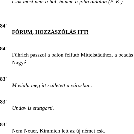
csak most nem a bal, hanem a jobb oldalon (P. K.).
84'
FÓRUM, HOZZÁSZÓLÁS ITT!
84'
Führich passzol a balon felfutó Mittelstädthez, a beadás
Nagyé.
83'
Musiala meg itt született a városban.
83'
Undav is stuttgarti.
83'
Nem Neuer, Kimmich lett az új német csk.