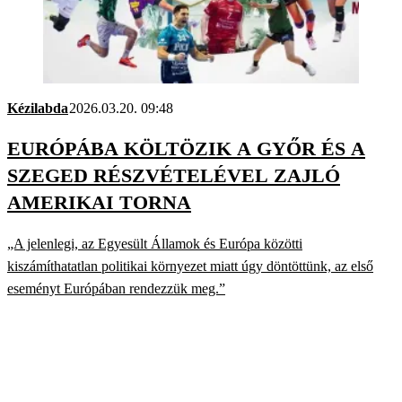
Kézilabda
2026.03.20. 09:48
EURÓPÁBA KÖLTÖZIK A GYŐR ÉS A
SZEGED RÉSZVÉTELÉVEL ZAJLÓ
AMERIKAI TORNA
„A jelenlegi, az Egyesült Államok és Európa közötti
kiszámíthatatlan politikai környezet miatt úgy döntöttünk, az első
eseményt Európában rendezzük meg.”