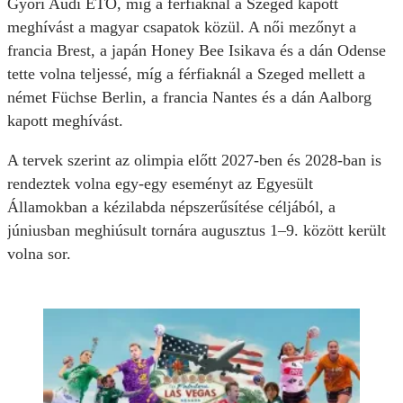
Győri Audi ETO, míg a férfiaknál a Szeged kapott
meghívást a magyar csapatok közül. A női mezőnyt a
francia Brest, a japán Honey Bee Isikava és a dán Odense
tette volna teljessé, míg a férfiaknál a Szeged mellett a
német Füchse Berlin, a francia Nantes és a dán Aalborg
kapott meghívást.
A tervek szerint az olimpia előtt 2027-ben és 2028-ban is
rendeztek volna egy-egy eseményt az Egyesült
Államokban a kézilabda népszerűsítése céljából, a
júniusban meghiúsult tornára augusztus 1–9. között került
volna sor.