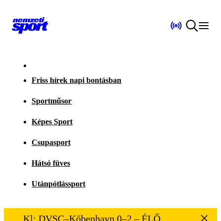
Friss hírek napi bontásban
Sportműsor
Képes Sport
Csupasport
Hátsó füves
Utánpótlássport
Kl: DVSC–Köbenhavn 0–2 – ÉLŐ