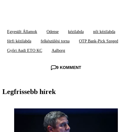
Egyesült Államok
Odense
kézilabda
női kézilabda
férfi kézilabda
felkészülési torna
OTP Bank-Pick Szeged
Győri Audi ETO KC
Aalborg
9 KOMMENT
Legfrissebb hírek