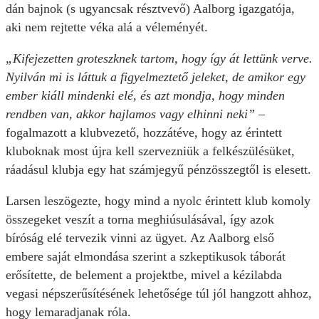
dán bajnok (s ugyancsak résztvevő) Aalborg igazgatója,
aki nem rejtette véka alá a véleményét.
„Kifejezetten groteszknek tartom, hogy így át lettünk verve.
Nyilván mi is láttuk a figyelmeztető jeleket, de amikor egy
ember kiáll mindenki elé, és azt mondja, hogy minden
rendben van, akkor hajlamos vagy elhinni neki”
–
fogalmazott a klubvezető, hozzátéve, hogy az érintett
kluboknak most újra kell szervezniük a felkészülésüket,
ráadásul klubja egy hat számjegyű pénzösszegtől is elesett.
Larsen leszögezte, hogy mind a nyolc érintett klub komoly
összegeket veszít a torna meghiúsulásával, így azok
bíróság elé tervezik vinni az ügyet. Az Aalborg első
embere saját elmondása szerint a szkeptikusok táborát
erősítette, de belement a projektbe, mivel a kézilabda
vegasi népszerűsítésének lehetősége túl jól hangzott ahhoz,
hogy lemaradjanak róla.