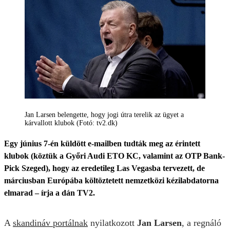
Jan Larsen belengette, hogy jogi útra terelik az ügyet a
kárvallott klubok (Fotó: tv2.dk)
Egy június 7-én küldött e-mailben tudták meg az érintett
klubok (köztük a Győri Audi ETO KC, valamint az OTP Bank-
Pick Szeged), hogy az eredetileg Las Vegasba tervezett, de
márciusban Európába költöztetett nemzetközi kézilabdatorna
elmarad – írja a dán TV2.
A
skandináv portálnak
nyilatkozott
Jan Larsen
, a regnáló