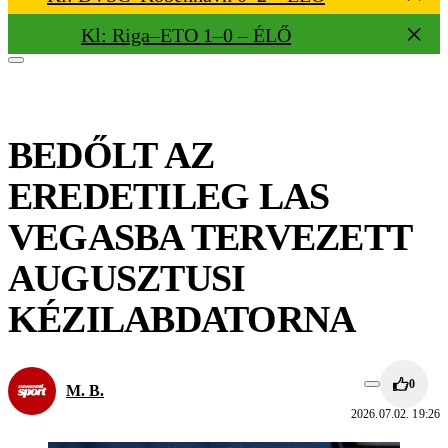
Kl: Riga–ETO 1–0 – ÉLŐ
BEDŐLT AZ
EREDETILEG LAS
VEGASBA TERVEZETT
AUGUSZTUSI
KÉZILABDATORNA
0
M. B.
2026.07.02. 19:26