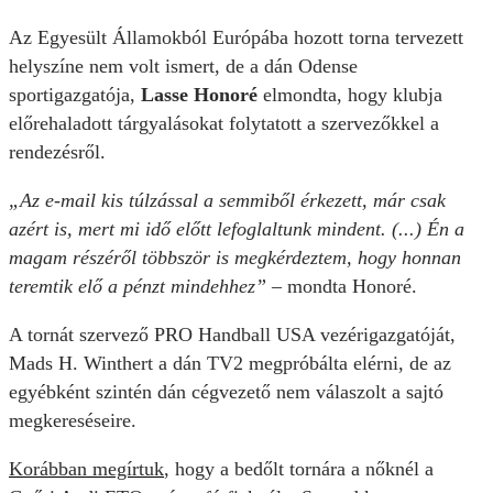
Az Egyesült Államokból Európába hozott torna tervezett
helyszíne nem volt ismert, de a dán Odense
sportigazgatója,
Lasse Honoré
elmondta, hogy klubja
előrehaladott tárgyalásokat folytatott a szervezőkkel a
rendezésről.
„Az e-mail kis túlzással a semmiből érkezett, már csak
azért is, mert mi idő előtt lefoglaltunk mindent. (...) Én a
magam részéről többször is megkérdeztem, hogy honnan
teremtik elő a pénzt mindehhez”
– mondta Honoré.
A tornát szervező PRO Handball USA vezérigazgatóját,
Mads H. Winthert a dán TV2 megpróbálta elérni, de az
egyébként szintén dán cégvezető nem válaszolt a sajtó
megkereséseire.
Korábban megírtuk
, hogy a bedőlt tornára a nőknél a