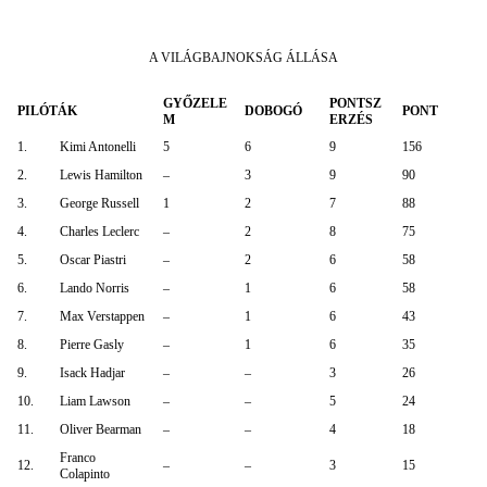
A VILÁGBAJNOKSÁG ÁLLÁSA
GYŐZELE
PONTSZ
PILÓTÁK
DOBOGÓ
PONT
M
ERZÉS
1.
Kimi Antonelli
5
6
9
156
2.
Lewis Hamilton
–
3
9
90
3.
George Russell
1
2
7
88
4.
Charles Leclerc
–
2
8
75
5.
Oscar Piastri
–
2
6
58
6.
Lando Norris
–
1
6
58
7.
Max Verstappen
–
1
6
43
8.
Pierre Gasly
–
1
6
35
9.
Isack Hadjar
–
–
3
26
10.
Liam Lawson
–
–
5
24
11.
Oliver Bearman
–
–
4
18
Franco
12.
–
–
3
15
Colapinto