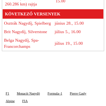
15.00
260.286 km) rajtja
KÖVETKEZŐ VERSENYEK
Osztrák Nagydíj, Spielberg
június 28., 15.00
Brit Nagydíj, Silverstone
július 5., 16.00
Belga Nagydíj, Spa-
július 19., 15.00
Francorchamps
F1
Monacói Nagydíj
Formula–1
Pierre Gasly
Alpine
FIA