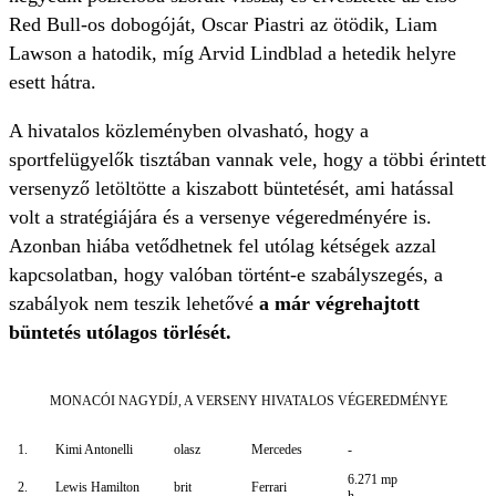
Red Bull-os dobogóját, Oscar Piastri az ötödik, Liam
Lawson a hatodik, míg Arvid Lindblad a hetedik helyre
esett hátra.
A hivatalos közleményben olvasható, hogy a
sportfelügyelők tisztában vannak vele, hogy a többi érintett
versenyző letöltötte a kiszabott büntetését, ami hatással
volt a stratégiájára és a versenye végeredményére is.
Azonban hiába vetődhetnek fel utólag kétségek azzal
kapcsolatban, hogy valóban történt-e szabályszegés, a
szabályok nem teszik lehetővé
a már végrehajtott
büntetés utólagos törlését.
MONACÓI NAGYDÍJ, A VERSENY HIVATALOS VÉGEREDMÉNYE
1.
Kimi Antonelli
olasz
Mercedes
-
6.271 mp
2.
Lewis Hamilton
brit
Ferrari