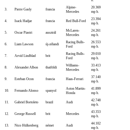
h.
Alpine-
20.369
3.
Pierre Gasly
francia
Mercedes
mp h.
23.394
4.
Isack Hadjar
francia
Red Bull-Ford
mp h.
McLaren-
24.261
5.
Oscar Piastri
ausztrál
Mercedes
mp h.
Racing Bulls-
26.553
6.
Liam Lawson
új-zélandi
Ford
mp h.
Racing Bulls-
29.010
7.
Arvid Lindblad
brit
Ford
mp h.
Williams-
33.413
8.
Alexander Albon
thaiföldi
Mercedes
mp h.
37.140
9.
Esteban Ocon
francia
Haas-Ferrari
mp h.
Aston Martin-
41.899
10.
Fernando Alonso
spanyol
Honda
mp h.
42.748
11.
Gabriel Bortoleto
brazil
Audi
mp h.
43.353
12.
George Russell
brit
Mercedes
mp h.
44.102
13.
Nico Hülkenberg
német
Audi
mp h.