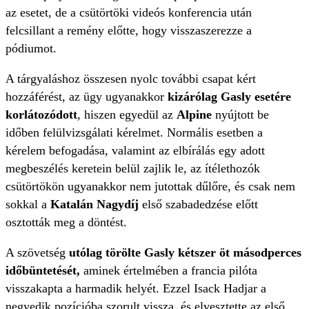
az esetet, de a csütörtöki videós konferencia után
felcsillant a remény előtte, hogy visszaszerezze a
pódiumot.
A tárgyaláshoz összesen nyolc további csapat kért
hozzáférést, az ügy ugyanakkor
kizárólag Gasly esetére
korlátozódott
, hiszen egyedül az
Alpine
nyújtott be
időben felülvizsgálati kérelmet. Normális esetben a
kérelem befogadása, valamint az elbírálás egy adott
megbeszélés keretein belül zajlik le, az ítélethozók
csütörtökön ugyanakkor nem jutottak dűlőre, és csak nem
sokkal a
Katalán Nagydíj
első szabadedzése előtt
osztották meg a döntést.
A szövetség
utólag törölte Gasly kétszer öt másodperces
időbüntetését,
aminek értelmében a francia pilóta
visszakapta a harmadik helyét. Ezzel Isack Hadjar a
negyedik pozícióba szorult vissza, és elvesztette az első