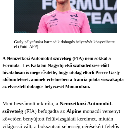
Gasly pályafutása harmadik dobogós helyezését könyvelhette
el (Fotó: AFP)
A Nemzetközi Automobil-szövetség (FIA) nem sokkal a
Formula–1-es Katalán Nagydíj első szabadedzése előtt
hivatalosan is megerősítette, hogy utólag eltörli Pierre Gasly
időbüntetését, aminek értelmében a francia pilóta visszakapta
az elvesztett dobogós helyezését Monacóban.
Mint beszámoltunk róla, a
Nemzetközi Automobil-
szövetség
(FIA) befogadta az
Alpine
monacói versenyt
követően benyújtott felülvizsgálati kérelmét, miután
világossá vált, a bokszutcai sebességmérésekért felelős