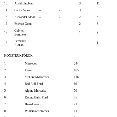
13.
Arvid Lindblad
–
–
3
11
14.
Carlos Sainz
–
–
3
6
15.
Alexander Albon
–
–
2
5
16.
Esteban Ocon
–
–
2
3
Gabriel
17.
–
–
1
2
Bortoleto
Fernando
18.
–
–
1
1
Alonso
KONSTRUKTŐRÖK
1.
Mercedes
244
2.
Ferrari
165
3.
McLaren-Mercedes
116
4.
Red Bull-Ford
69
5.
Alpine-Mercedes
50
6.
Racing Bulls-Ford
35
7.
Haas-Ferrari
21
8.
Williams-Mercedes
11