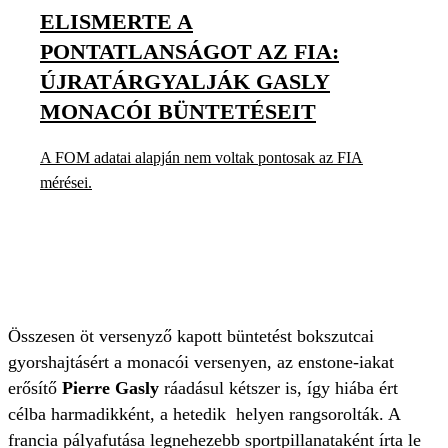
ELISMERTE A
PONTATLANSÁGOT AZ FIA:
ÚJRATÁRGYALJÁK GASLY
MONACÓI BÜNTETÉSEIT
A FOM adatai alapján nem voltak pontosak az FIA
mérései.
Összesen öt versenyző kapott büntetést bokszutcai
gyorshajtásért a monacói versenyen, az enstone-iakat
erősítő
Pierre Gasly
ráadásul kétszer is, így hiába ért
célba harmadikként, a hetedik helyen rangsorolták. A
francia pályafutása legnehezebb sportpillanataként írta le