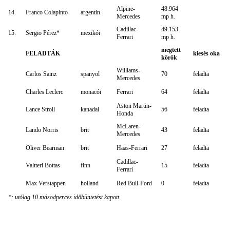
Alpine-
48.964
14.
Franco Colapinto
argentin
Mercedes
mp h.
Cadillac-
49.153
15.
Sergio Pérez*
mexikói
Ferrari
mp h.
megtett
FELADTÁK
kiesés oka
körök
Williams-
Carlos Sainz
spanyol
70
feladta
Mercedes
Charles Leclerc
monacói
Ferrari
64
feladta
Aston Martin-
Lance Stroll
kanadai
56
feladta
Honda
McLaren-
Lando Norris
brit
43
feladta
Mercedes
Oliver Bearman
brit
Haas-Ferrari
27
feladta
Cadillac-
Valtteri Bottas
finn
15
feladta
Ferrari
Max Verstappen
holland
Red Bull-Ford
0
feladta
*: utólag 10 másodperces időbüntetést kapott.