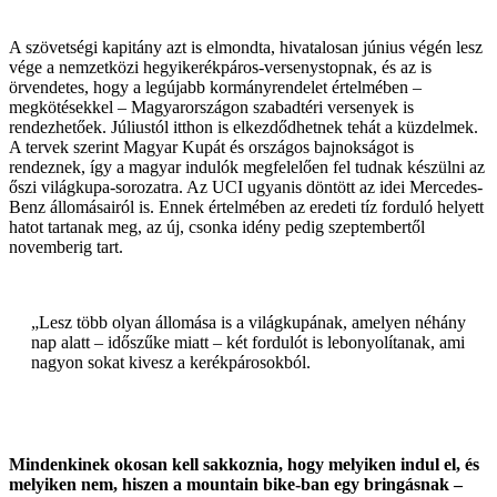
A szövetségi kapitány azt is elmondta, hivatalosan június végén lesz
vége a nemzetközi hegyikerékpáros-versenystopnak, és az is
örvendetes, hogy a legújabb kormányrendelet értelmében –
megkötésekkel – Magyarországon szabadtéri versenyek is
rendezhetőek. Júliustól itthon is elkezdődhetnek tehát a küzdelmek.
A tervek szerint Magyar Kupát és országos bajnokságot is
rendeznek, így a magyar indulók megfelelően fel tudnak készülni az
őszi világkupa-sorozatra. Az UCI ugyanis döntött az idei Mercedes-
Benz állomásairól is. Ennek értelmében az eredeti tíz forduló helyett
hatot tartanak meg, az új, csonka idény pedig szeptembertől
novemberig tart.
„Lesz több olyan állomása is a világkupának, amelyen néhány
nap alatt – időszűke miatt – két fordulót is lebonyolítanak, ami
nagyon sokat kivesz a kerékpárosokból.
Mindenkinek okosan kell sakkoznia, hogy melyiken indul el, és
melyiken nem, hiszen a mountain bike-ban egy bringásnak –