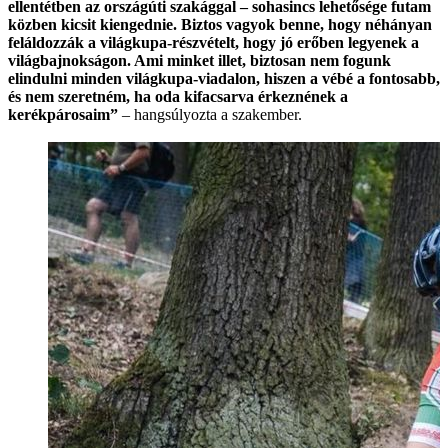
ellentétben az országúti szakággal – sohasincs lehetősége futam
közben kicsit kiengednie. Biztos vagyok benne, hogy néhányan
feláldozzák a világkupa-részvételt, hogy jó erőben legyenek a
világbajnokságon. Ami minket illet, biztosan nem fogunk
elindulni minden világkupa-viadalon, hiszen a vébé a fontosabb,
és nem szeretném, ha oda kifacsarva érkeznének a
kerékpárosaim”
– hangsúlyozta a szakember.