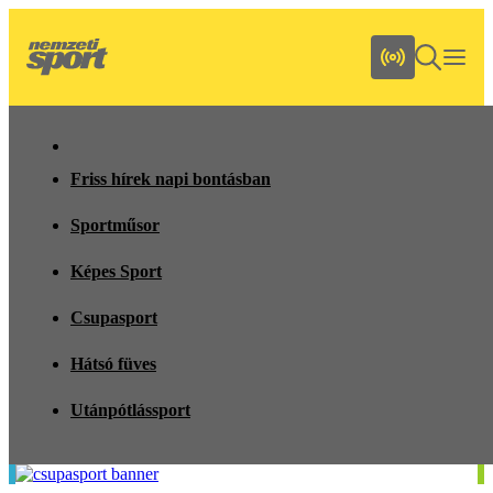
Friss hírek napi bontásban
Sportműsor
Képes Sport
Csupasport
Hátsó füves
Utánpótlássport