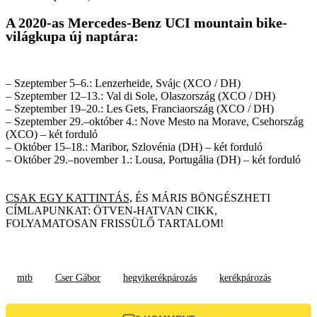
A 2020-as Mercedes-Benz UCI mountain bike-
világkupa új naptára:
– Szeptember 5–6.: Lenzerheide, Svájc (XCO / DH)
– Szeptember 12–13.: Val di Sole, Olaszország (XCO / DH)
– Szeptember 19–20.: Les Gets, Franciaország (XCO / DH)
– Szeptember 29.–október 4.: Nove Mesto na Morave, Csehország
(XCO) – két forduló
– Október 15–18.: Maribor, Szlovénia (DH) – két forduló
– Október 29.–november 1.: Lousa, Portugália (DH) – két forduló
CSAK EGY KATTINTÁS,
ÉS MÁRIS BÖNGÉSZHETI
CÍMLAPUNKAT: ÖTVEN-HATVAN CIKK,
FOLYAMATOSAN FRISSÜLŐ TARTALOM!
mtb
Cser Gábor
hegyikerékpározás
kerékpározás