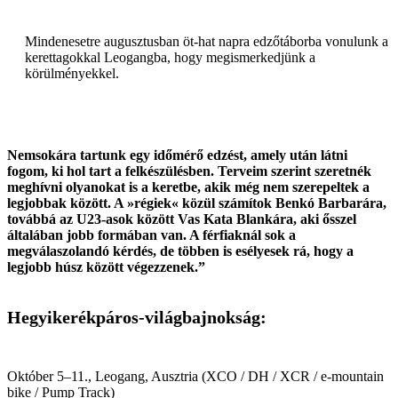
Mindenesetre augusztusban öt-hat napra edzőtáborba vonulunk a
kerettagokkal Leogangba, hogy megismerkedjünk a
körülményekkel.
Nemsokára tartunk egy időmérő edzést, amely után látni
fogom, ki hol tart a felkészülésben. Terveim szerint szeretnék
meghívni olyanokat is a keretbe, akik még nem szerepeltek a
legjobbak között. A »régiek« közül számítok Benkó Barbarára,
továbbá az U23-asok között Vas Kata Blankára, aki ősszel
általában jobb formában van. A férfiaknál sok a
megválaszolandó kérdés, de többen is esélyesek rá, hogy a
legjobb húsz között végezzenek.”
Hegyikerékpáros-világbajnokság:
Október 5–11., Leogang, Ausztria (XCO / DH / XCR / e-mountain
bike / Pump Track)