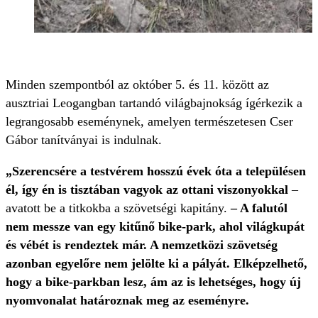
Minden szempontból az október 5. és 11. között az
ausztriai Leogangban tartandó világbajnokság ígérkezik a
legrangosabb eseménynek, amelyen természetesen Cser
Gábor tanítványai is indulnak.
„Szerencsére a testvérem hosszú évek óta a településen
él, így én is tisztában vagyok az ottani viszonyokkal
–
avatott be a titkokba a szövetségi kapitány.
– A falutól
nem messze van egy kitűnő bike-park, ahol világkupát
és vébét is rendeztek már. A nemzetközi szövetség
azonban egyelőre nem jelölte ki a pályát. Elképzelhető,
hogy a bike-parkban lesz, ám az is lehetséges, hogy új
nyomvonalat határoznak meg az eseményre.