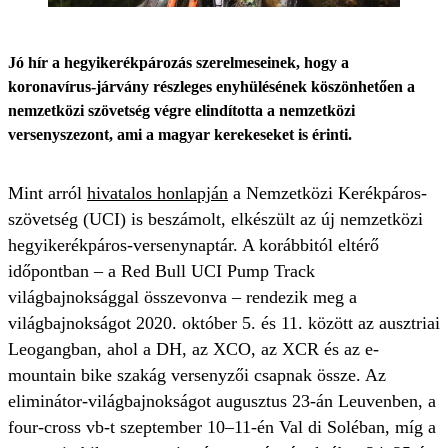
Jó hír a hegyikerékpározás szerelmeseinek, hogy a
koronavírus-járvány részleges enyhülésének köszönhetően a
nemzetközi szövetség végre elindította a nemzetközi
versenyszezont, ami a magyar kerekeseket is érinti.
Mint arról
hivatalos honlapján
a Nemzetközi Kerékpáros-
szövetség (UCI) is beszámolt, elkészült az új nemzetközi
hegyikerékpáros-versenynaptár. A korábbitól eltérő
időpontban – a Red Bull UCI Pump Track
világbajnoksággal összevonva – rendezik meg a
világbajnokságot 2020. október 5. és 11. között az ausztriai
Leogangban, ahol a DH, az XCO, az XCR és az e-
mountain bike szakág versenyzői csapnak össze. Az
eliminátor-világbajnokságot augusztus 23-án Leuvenben, a
four-cross vb-t szeptember 10–11-én Val di Soléban, míg a