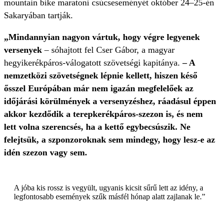
mountain bike maratoni csúcseseményét október 24–25-én
Sakaryában tartják.
„Mindannyian nagyon vártuk, hogy végre legyenek
versenyek
– sóhajtott fel Cser Gábor, a magyar
hegyikerékpáros-válogatott szövetségi kapitánya.
– A
nemzetközi szövetségnek lépnie kellett, hiszen késő
ősszel Európában már nem igazán megfelelőek az
időjárási körülmények a versenyzéshez, ráadásul éppen
akkor kezdődik a terepkerékpáros-szezon is, és nem
lett volna szerencsés, ha a kettő egybecsúszik. Ne
felejtsük, a szponzoroknak sem mindegy, hogy lesz-e az
idén szezon vagy sem.
A jóba kis rossz is vegyült, ugyanis kicsit sűrű lett az idény, a
legfontosabb események szűk másfél hónap alatt zajlanak le.”