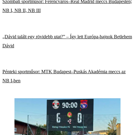
Szombati sportműsor: Ferencváros–Real Madrid meccs Budapesten;
NB I, NB II, NB III
„Dávid talált egy rövidebb utat?” – Így lett Európa-bajnok Betlehem
Dávid
Pénteki sportműsor: MTK Budapest–Puskás Akadémia meccs az
NB I-ben