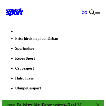
Friss hírek napi bontásban
Sportműsor
Képes Sport
Csupasport
Hátsó füves
Utánpótlássport
Felkészülés: Ferencváros–Real Madrid 1–2
VÉGE