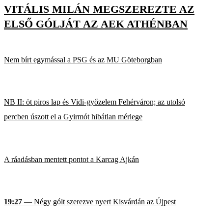
VITÁLIS MILÁN MEGSZEREZTE AZ
ELSŐ GÓLJÁT AZ AEK ATHÉNBAN
Nem bírt egymással a PSG és az MU Göteborgban
NB II: öt piros lap és Vidi-győzelem Fehérváron; az utolsó
percben úszott el a Gyirmót hibátlan mérlege
A ráadásban mentett pontot a Karcag Ajkán
19:27
— Négy gólt szerezve nyert Kisvárdán az Újpest