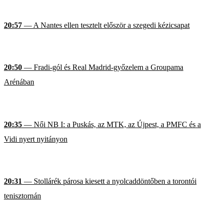
20:57
— A Nantes ellen tesztelt először a szegedi kézicsapat
20:50
— Fradi-gól és Real Madrid-győzelem a Groupama
Arénában
20:35
— Női NB I: a Puskás, az MTK, az Újpest, a PMFC és a
Vidi nyert nyitányon
20:31
— Stollárék párosa kiesett a nyolcaddöntőben a torontói
tenisztornán