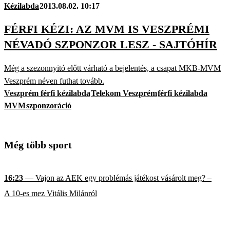
Kézilabda
2013.08.02. 10:17
FÉRFI KÉZI: AZ MVM IS VESZPRÉMI
NÉVADÓ SZPONZOR LESZ - SAJTÓHÍR
Még a szezonnyitó előtt várható a bejelentés, a csapat MKB-MVM
Veszprém néven futhat tovább.
Veszprém férfi kézilabda
Telekom Veszprém
férfi kézilabda
MVM
szponzoráció
Még több sport
16:23
— Vajon az AEK egy problémás játékost vásárolt meg? –
A 10-es mez Vitális Milánról