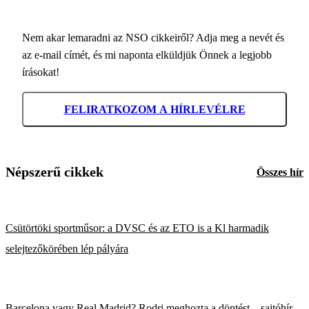
Nem akar lemaradni az NSO cikkeiről? Adja meg a nevét és
az e-mail címét, és mi naponta elküldjük Önnek a legjobb
írásokat!
FELIRATKOZOM A HÍRLEVÉLRE
Népszerű cikkek
Összes hír
Csütörtöki sportműsor: a DVSC és az ETO is a Kl harmadik
selejtezőkörében lép pályára
Barcelona vagy Real Madrid? Rodri meghozta a döntést – sajtóhír