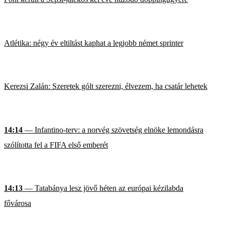
Atlétika: négy év eltiltást kaphat a legjobb német sprinter
Kerezsi Zalán: Szeretek gólt szerezni, élvezem, ha csatár lehetek
14:14
— Infantino-terv: a norvég szövetség elnöke lemondásra
szólította fel a FIFA első emberét
14:13
— Tatabánya lesz jövő héten az európai kézilabda
fővárosa