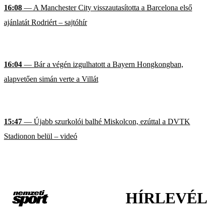
16:08
— A Manchester City visszautasította a Barcelona első
ajánlatát Rodriért – sajtóhír
16:04
— Bár a végén izgulhatott a Bayern Hongkongban,
alapvetően simán verte a Villát
15:47
— Újabb szurkolói balhé Miskolcon, ezúttal a DVTK
Stadionon belül – videó
HÍRLEVÉL