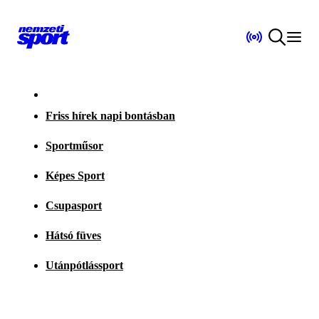
Friss hírek napi bontásban
Sportműsor
Képes Sport
Csupasport
Hátsó füves
Utánpótlássport