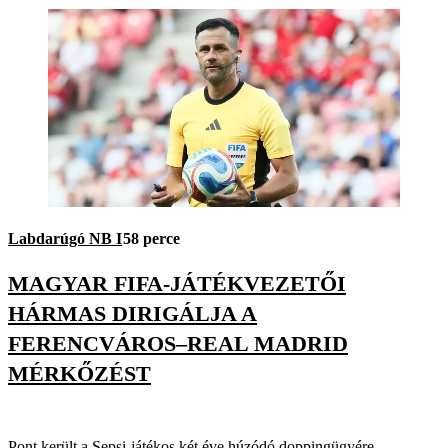
Labdarúgó NB I
58 perce
MAGYAR FIFA-JÁTÉKVEZETŐI
HÁRMAS DIRIGÁLJA A
FERENCVÁROS–REAL MADRID
MÉRKŐZÉST
Pont került a Sepsi-játékos két éve húzódó doppingügyére