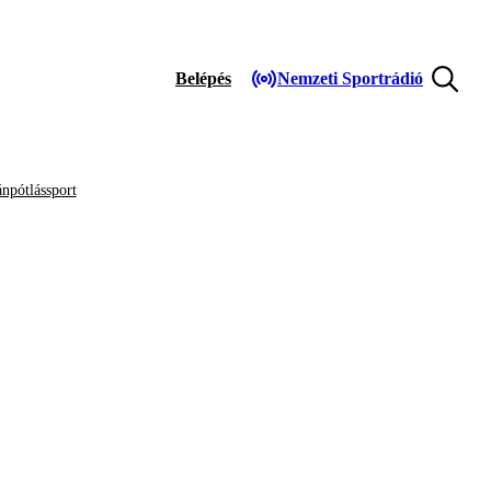
Belépés
Nemzeti Sportrádió
npótlássport