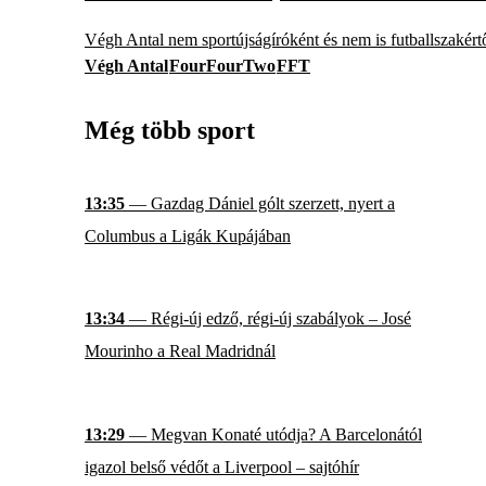
Végh Antal nem sportújságíróként és nem is futballszakért
Végh Antal
FourFourTwo
FFT
Még több sport
13:35
— Gazdag Dániel gólt szerzett, nyert a
Columbus a Ligák Kupájában
13:34
— Régi-új edző, régi-új szabályok – José
Mourinho a Real Madridnál
13:29
— Megvan Konaté utódja? A Barcelonától
igazol belső védőt a Liverpool – sajtóhír