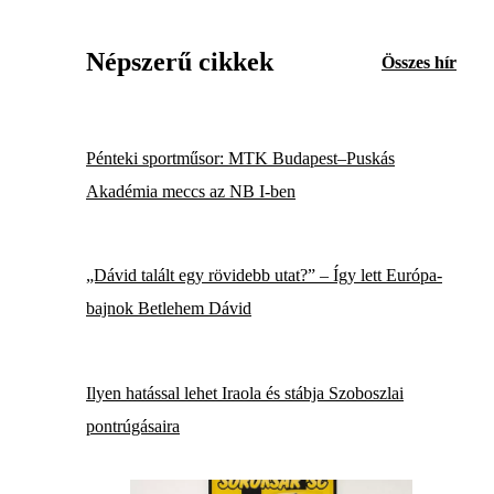
Népszerű cikkek
Összes hír
Pénteki sportműsor: MTK Budapest–Puskás
Akadémia meccs az NB I-ben
„Dávid talált egy rövidebb utat?” – Így lett Európa-
bajnok Betlehem Dávid
Ilyen hatással lehet Iraola és stábja Szoboszlai
pontrúgásaira