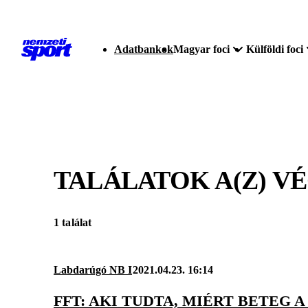
Adatbankok
Magyar foci
Külföldi foci
TALÁLATOK A(Z)
VÉ
1 találat
Labdarúgó NB I
2021.04.23. 16:14
FFT: AKI TUDTA, MIÉRT BETEG