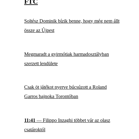
FTC
Soltész Dominik bízik benne, hogy még nem állt
össze az Újpest
Megmaradt a gyirmótiak harmadosztályban
szerzett lendülete
Csak öt játékot nyerve búcsúzott a Roland
Garros bajnoka Torontóban
11:41
— Filippo Inzaghi többet vár az olasz
csatároktól