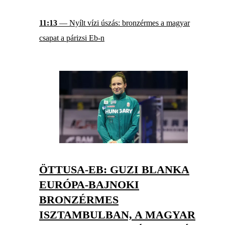
11:13
— Nyílt vízi úszás: bronzérmes a magyar
csapat a párizsi Eb-n
ÖTTUSA-EB: GUZI BLANKA
EURÓPA-BAJNOKI
BRONZÉRMES
ISZTAMBULBAN, A MAGYAR