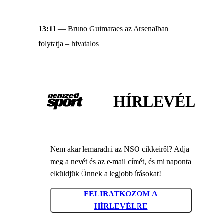
13:11
— Bruno Guimaraes az Arsenalban
folytatja – hivatalos
HÍRLEVÉL
Nem akar lemaradni az NSO cikkeiről? Adja
meg a nevét és az e-mail címét, és mi naponta
elküldjük Önnek a legjobb írásokat!
FELIRATKOZOM A
HÍRLEVÉLRE