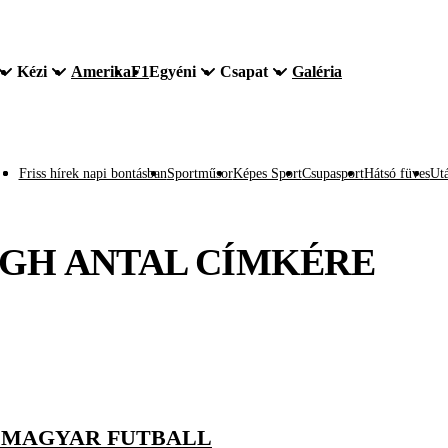
Kézi
Amerika
F1
Egyéni
Csapat
Galéria
Friss hírek napi bontásban
Sportműsor
Képes Sport
Csupasport
Hátsó füves
Utá
GH ANTAL
CÍMKÉRE
 A MAGYAR FUTBALL