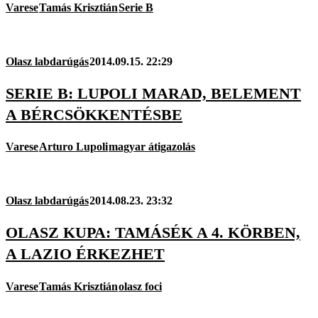
Varese
Tamás Krisztián
Serie B
Olasz labdarúgás
2014.09.15. 22:29
SERIE B: LUPOLI MARAD, BELEMENT
A BÉRCSÖKKENTÉSBE
Varese
Arturo Lupoli
magyar átigazolás
Olasz labdarúgás
2014.08.23. 23:32
OLASZ KUPA: TAMÁSÉK A 4. KÖRBEN,
A LAZIO ÉRKEZHET
Varese
Tamás Krisztián
olasz foci