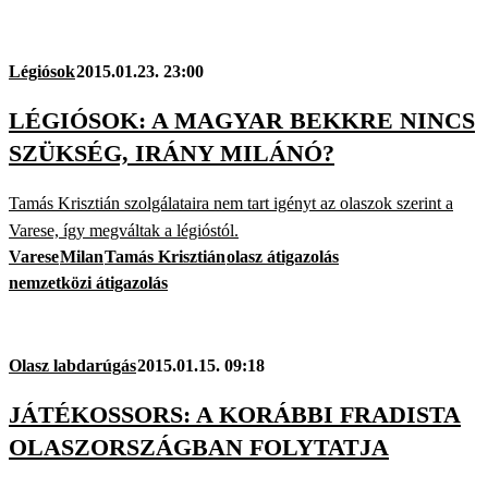
Légiósok
2015.01.23. 23:00
LÉGIÓSOK: A MAGYAR BEKKRE NINCS
SZÜKSÉG, IRÁNY MILÁNÓ?
Tamás Krisztián szolgálataira nem tart igényt az olaszok szerint a
Varese, így megváltak a légióstól.
Varese
Milan
Tamás Krisztián
olasz átigazolás
nemzetközi átigazolás
Olasz labdarúgás
2015.01.15. 09:18
JÁTÉKOSSORS: A KORÁBBI FRADISTA
OLASZORSZÁGBAN FOLYTATJA