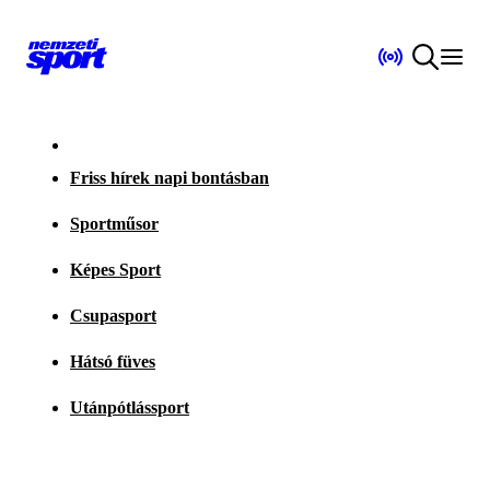
Friss hírek napi bontásban
Sportműsor
Képes Sport
Csupasport
Hátsó füves
Utánpótlássport