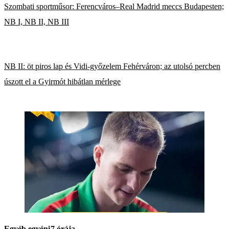
Szombati sportműsor: Ferencváros–Real Madrid meccs Budapesten;
NB I, NB II, NB III
NB II: öt piros lap és Vidi-győzelem Fehérváron; az utolsó percben
úszott el a Gyirmót hibátlan mérlege
Egyéb egyéni
7 órája