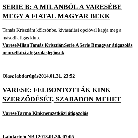
SERIE B: A MILANBÓL A VARESÉBE
MEGY A FIATAL MAGYAR BEKK
Tamás Krisztiánt kölcsönbe, kivásárlási opcióval kapja meg a
második ligás klub.
Varese
Milan
Tamás Krisztián
Serie A
Serie B
magyar átigazolás
nemzetközi átigazolás
légiósok
Olasz labdarúgás
2014.01.31. 23:52
VARESE: FELBONTOTTÁK KINK
SZERZŐDÉSÉT, SZABADON MEHET
Varese
Tarmo Kink
nemzetközi átigazolás
Labdarúgó NB I
2013.01.30. 07:05