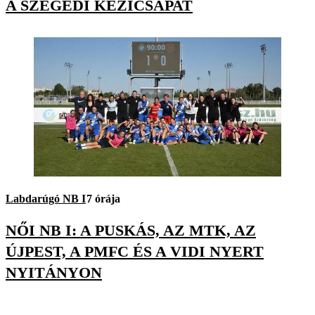
A SZEGEDI KÉZICSAPAT
Labdarúgó NB I
7 órája
NŐI NB I: A PUSKÁS, AZ MTK, AZ
ÚJPEST, A PMFC ÉS A VIDI NYERT
NYITÁNYON