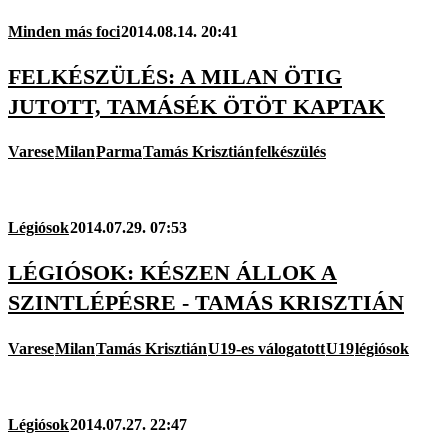
Minden más foci
2014.08.14. 20:41
FELKÉSZÜLÉS: A MILAN ÖTIG
JUTOTT, TAMÁSÉK ÖTÖT KAPTAK
Varese
Milan
Parma
Tamás Krisztián
felkészülés
Légiósok
2014.07.29. 07:53
LÉGIÓSOK: KÉSZEN ÁLLOK A
SZINTLÉPÉSRE - TAMÁS KRISZTIÁN
Varese
Milan
Tamás Krisztián
U19-es válogatott
U19
légiósok
Légiósok
2014.07.27. 22:47