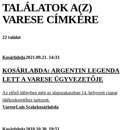
TALÁLATOK A(Z)
VARESE
CÍMKÉRE
22 találat
Kosárlabda
2021.09.21. 14:33
KOSÁRLABDA: ARGENTIN LEGENDA
LETT A VARESE ÜGYVEZETŐJE
Az előző idényben még az alapszakaszban 14. helyezett csapat
játékoskeretéhez tartozott.
Varese
Luis Scola
kosárlabda
Kosárlabda
2018.10.30. 19:51