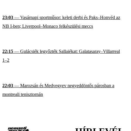
23:03
— Vasárnapi sportműsor: keleti derbi és Paks–Honvéd az
NB I-ben; Liverpool–Monaco felkészülési meccs
22:15
— Gulácsiék legyőzték Sallaiékat: Galatasaray–Villarreal
1–2
22:03
— Marozsán és Medvegyev negyeddöntős párosban a
montreali tenisztornán