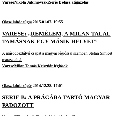
Varese
Nikola Jakimovszki
Serie B
olasz átigazolás
Olasz labdarúgás
2015.01.07. 19:55
VARESE: „REMÉLEM, A MILAN TALÁL
TAMÁSNAK EGY MÁSIK HELYET”
A másodosztályú csapat a magyar légióssal szemben Stefan Simicet
marasztalná.
Varese
Milan
Tamás Krisztián
légiósok
Olasz labdarúgás
2014.12.28. 17:01
SERIE B: A PRÁGÁBA TARTÓ MAGYAR
PADOZOTT