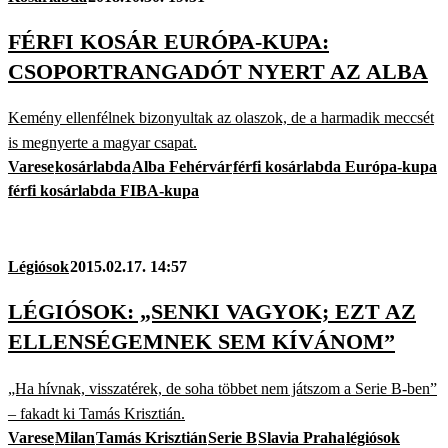
FÉRFI KOSÁR EURÓPA-KUPA:
CSOPORTRANGADÓT NYERT AZ ALBA
Kemény ellenfélnek bizonyultak az olaszok, de a harmadik meccsét
is megnyerte a magyar csapat.
Varese
kosárlabda
Alba Fehérvár
férfi kosárlabda Európa-kupa
férfi kosárlabda FIBA-kupa
Légiósok
2015.02.17. 14:57
LÉGIÓSOK: „SENKI VAGYOK; EZT AZ
ELLENSÉGEMNEK SEM KÍVÁNOM”
„Ha hívnak, visszatérek, de soha többet nem játszom a Serie B-ben”
– fakadt ki Tamás Krisztián.
Varese
Milan
Tamás Krisztián
Serie B
Slavia Praha
légiósok