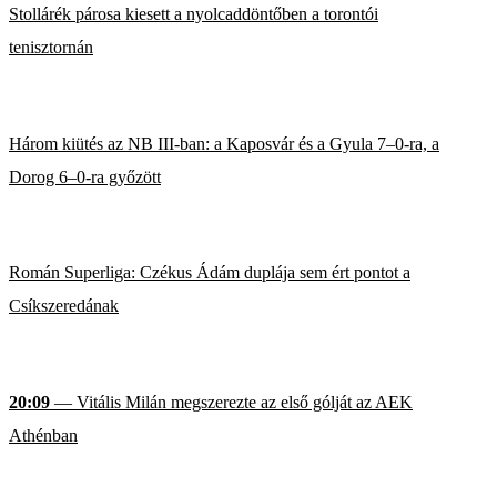
Stollárék párosa kiesett a nyolcaddöntőben a torontói
tenisztornán
Három kiütés az NB III-ban: a Kaposvár és a Gyula 7–0-ra, a
Dorog 6–0-ra győzött
Román Superliga: Czékus Ádám duplája sem ért pontot a
Csíkszeredának
20:09
— Vitális Milán megszerezte az első gólját az AEK
Athénban