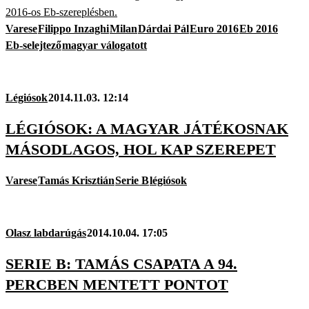
2016-os Eb-szereplésben.
Varese
Filippo Inzaghi
Milan
Dárdai Pál
Euro 2016
Eb 2016
Eb-selejtező
magyar válogatott
Légiósok
2014.11.03. 12:14
LÉGIÓSOK: A MAGYAR JÁTÉKOSNAK
MÁSODLAGOS, HOL KAP SZEREPET
Varese
Tamás Krisztián
Serie B
légiósok
Olasz labdarúgás
2014.10.04. 17:05
SERIE B: TAMÁS CSAPATA A 94.
PERCBEN MENTETT PONTOT