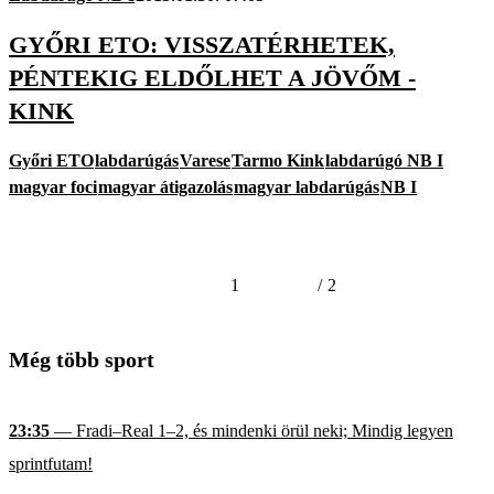
GYŐRI ETO: VISSZATÉRHETEK,
PÉNTEKIG ELDŐLHET A JÖVŐM -
KINK
Győri ETO
labdarúgás
Varese
Tarmo Kink
labdarúgó NB I
magyar foci
magyar átigazolás
magyar labdarúgás
NB I
1
/
2
Még több sport
23:35
— Fradi–Real 1–2, és mindenki örül neki; Mindig legyen
sprintfutam!