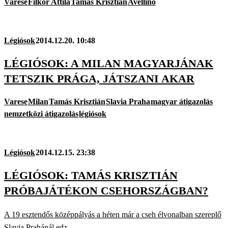
Varese
Filkor Attila
Tamás Krisztián
Avellino
Légiósok
2014.12.20. 10:48
LÉGIÓSOK: A MILAN MAGYARJÁNAK
TETSZIK PRÁGA, JÁTSZANI AKAR
Varese
Milan
Tamás Krisztián
Slavia Praha
magyar átigazolás
nemzetközi átigazolás
légiósok
Légiósok
2014.12.15. 23:38
LÉGIÓSOK: TAMÁS KRISZTIÁN
PRÓBAJÁTÉKON CSEHORSZÁGBAN?
A 19 esztendős középpályás a héten már a cseh élvonalban szereplő
Slavia Prahánál edz.