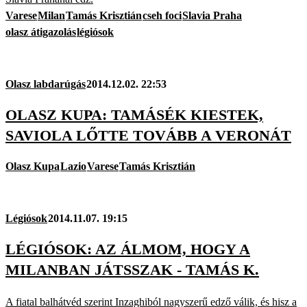
Varese
Milan
Tamás Krisztián
cseh foci
Slavia Praha
olasz átigazolás
légiósok
Olasz labdarúgás
2014.12.02. 22:53
OLASZ KUPA: TAMÁSÉK KIESTEK,
SAVIOLA LŐTTE TOVÁBB A VERONÁT
Olasz Kupa
Lazio
Varese
Tamás Krisztián
Légiósok
2014.11.07. 19:15
LÉGIÓSOK: AZ ÁLMOM, HOGY A
MILANBAN JÁTSSZAK - TAMÁS K.
A fiatal balhátvéd szerint Inzaghiból nagyszerű edző válik, és hisz a