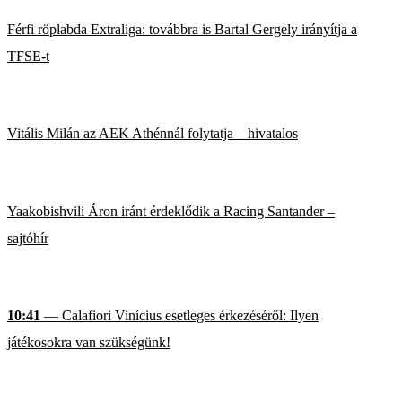
Férfi röplabda Extraliga: továbbra is Bartal Gergely irányítja a
TFSE-t
Vitális Milán az AEK Athénnál folytatja – hivatalos
Yaakobishvili Áron iránt érdeklődik a Racing Santander –
sajtóhír
10:41
— Calafiori Vinícius esetleges érkezéséről: Ilyen
játékosokra van szükségünk!