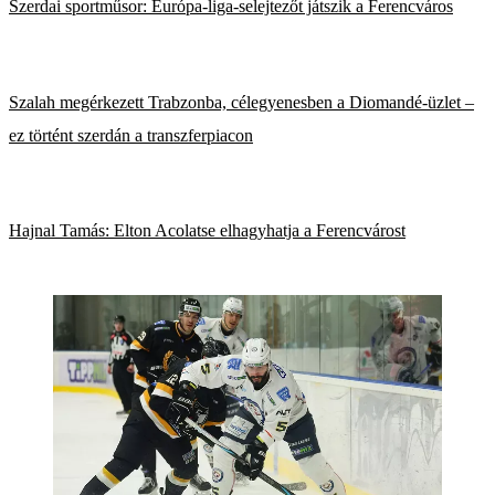
Szerdai sportműsor: Európa-liga-selejtezőt játszik a Ferencváros
Szalah megérkezett Trabzonba, célegyenesben a Diomandé-üzlet –
ez történt szerdán a transzferpiacon
Hajnal Tamás: Elton Acolatse elhagyhatja a Ferencvárost