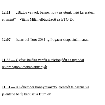
12:11
— „Biztos vagyok benne, hogy az utunk még keresztezi
egymást” – Vitális Milán elbúcsúzott az ETO-tól
12:07
— Isaac del Toro 2031-ig Pogacar csapatánál marad
11:52
— Gyász: halálra verték a telefonjáért az ugandai
rekordbajnok csapatkapitányát
11:51
— A Pókember könnyfakasztó jelenetét felhasználva
jelentette be új kapusát a Burnley