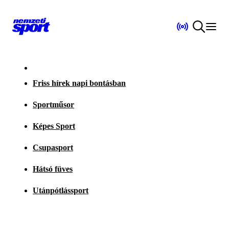
Friss hírek napi bontásban
Sportműsor
Képes Sport
Csupasport
Hátsó füves
Utánpótlássport