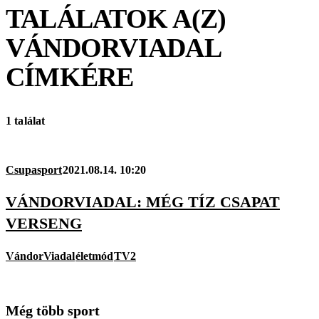
TALÁLATOK A(Z)
VÁNDORVIADAL
CÍMKÉRE
1 találat
Csupasport
2021.08.14. 10:20
VÁNDORVIADAL: MÉG TÍZ CSAPAT
VERSENG
VándorViadal
életmód
TV2
Még több sport