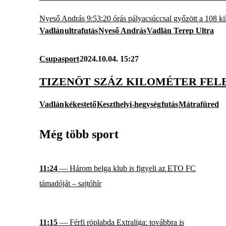
Nyeső András 9:53:20 órás pályacsúccsal győzött a 108 ki
Vadlán
ultrafutás
Nyeső András
Vadlán Terep Ultra
Csupasport
2024.10.04. 15:27
TIZENÖT SZÁZ KILOMÉTER FELE
Vadlán
kékestető
Keszthelyi-hegység
futás
Mátrafüred
Még több sport
11:24
— Három belga klub is figyeli az ETO FC
támadóját – sajtóhír
11:15
— Férfi röplabda Extraliga: továbbra is