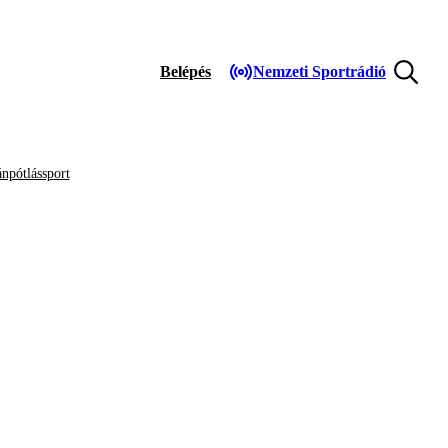
Belépés
Nemzeti Sportrádió
npótlássport