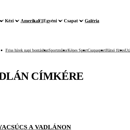
Kézi
Amerika
F1
Egyéni
Csapat
Galéria
Friss hírek napi bontásban
Sportműsor
Képes Sport
Csupasport
Hátsó füves
Utá
DLÁN
CÍMKÉRE
YACSÚCS A VADLÁNON