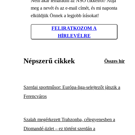
Nem akar lemaradni az NSO cikkeiről? Adja
meg a nevét és az e-mail címét, és mi naponta
elküldjük Önnek a legjobb írásokat!
FELIRATKOZOM A
HÍRLEVÉLRE
Népszerű cikkek
Összes hír
Szerdai sportműsor: Európa-liga-selejtezőt játszik a
Ferencváros
Szalah megérkezett Trabzonba, célegyenesben a
Diomandé-üzlet – ez történt szerdán a