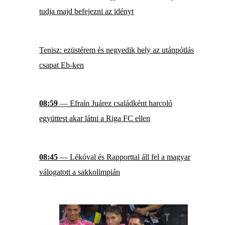
tudja majd befejezni az idényt
Tenisz: ezüstérem és negyedik hely az utánpótlás
csapat Eb-ken
08:59
— Efraín Juárez családként harcoló
együttest akar látni a Riga FC ellen
08:45
— Lékóval és Rapporttal áll fel a magyar
válogatott a sakkolimpián