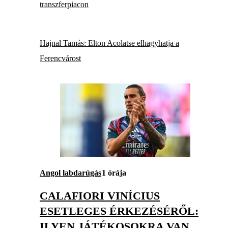
transzferpiacon
Hajnal Tamás: Elton Acolatse elhagyhatja a
Ferencvárost
Angol labdarúgás
1 órája
CALAFIORI VINÍCIUS
ESETLEGES ÉRKEZÉSÉRŐL:
ILYEN JÁTÉKOSOKRA VAN