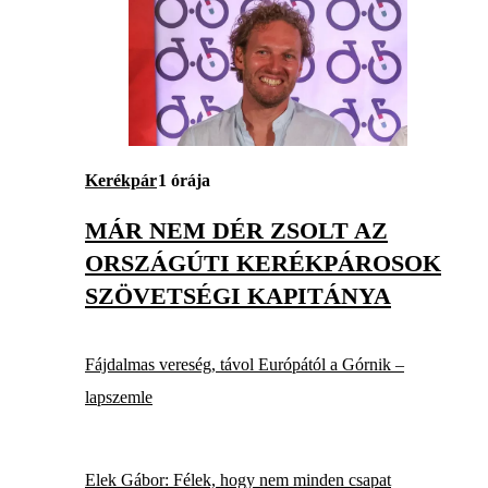
Kerékpár
1 órája
MÁR NEM DÉR ZSOLT AZ
ORSZÁGÚTI KERÉKPÁROSOK
SZÖVETSÉGI KAPITÁNYA
Fájdalmas vereség, távol Európától a Górnik –
lapszemle
Elek Gábor: Félek, hogy nem minden csapat