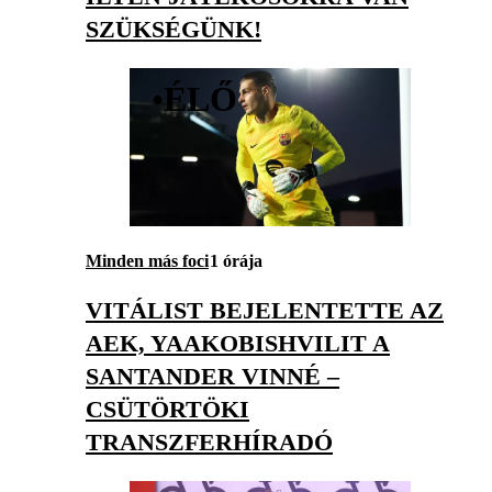
SZÜKSÉGÜNK!
•
ÉLŐ
Minden más foci
1 órája
VITÁLIST BEJELENTETTE AZ
AEK, YAAKOBISHVILIT A
SANTANDER VINNÉ –
CSÜTÖRTÖKI
TRANSZFERHÍRADÓ