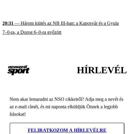
20:31
— Három kiütés az NB III-ban: a Kaposvár és a Gyula
7–0-ra, a Dorog 6–0-ra győzött
HÍRLEVÉL
Nem akar lemaradni az NSO cikkeiről? Adja meg a nevét és
az e-mail címét, és mi naponta elküldjük Önnek a legjobb
írásokat!
FELIRATKOZOM A HÍRLEVÉLRE