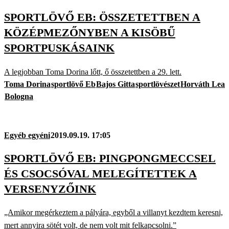
SPORTLÖVŐ EB: ÖSSZETETTBEN A
KÖZÉPMEZŐNYBEN A KISÖBŰ
SPORTPUSKÁSAINK
A legjobban Toma Dorina lőtt, ő összetettben a 29. lett.
Toma Dorina
sportlövő Eb
Bajos Gitta
sportlövészet
Horváth Lea
Bologna
Egyéb egyéni
2019.09.19. 17:05
SPORTLÖVŐ EB: PINGPONGMECCSEL
ÉS CSOCSÓVAL MELEGÍTETTEK A
VERSENYZŐINK
„Amikor megérkeztem a pályára, egyből a villanyt kezdtem keresni,
mert annyira sötét volt, de nem volt mit felkapcsolni.”