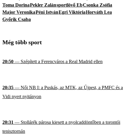
Toma Dorina
Pekler Zalán
sportlövő Eb
Csonka Zsófia
Major Veronika
Péni István
Egri Viktória
Horváth Lea
Győrik Csaba
Még több sport
20:50
— Szépített a Ferencváros a Real Madrid ellen
20:35
— Női NB I: a Puskás, az MTK, az Újpest, a PMFC és a
Vidi nyert nyitányon
20:31
— Stollárék párosa kiesett a nyolcaddöntőben a torontói
tenisztornán