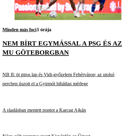
Minden más foci
1 órája
NEM BÍRT EGYMÁSSAL A PSG ÉS AZ
MU GÖTEBORGBAN
NB II: öt piros lap és Vidi-győzelem Fehérváron; az utolsó
percben úszott el a Gyirmót hibátlan mérlege
A ráadásban mentett pontot a Karcag Ajkán