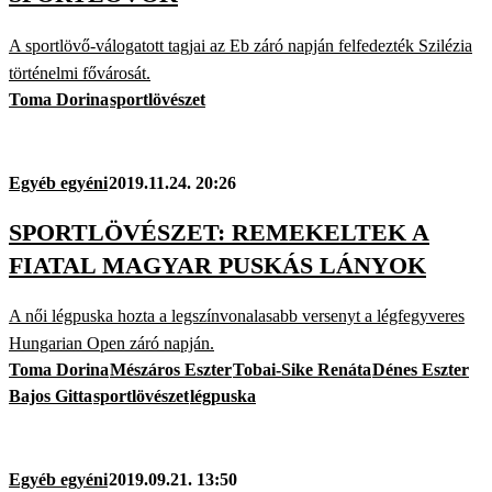
A sportlövő-válogatott tagjai az Eb záró napján felfedezték Szilézia
történelmi fővárosát.
Toma Dorina
sportlövészet
Egyéb egyéni
2019.11.24. 20:26
SPORTLÖVÉSZET: REMEKELTEK A
FIATAL MAGYAR PUSKÁS LÁNYOK
A női légpuska hozta a legszínvonalasabb versenyt a légfegyveres
Hungarian Open záró napján.
Toma Dorina
Mészáros Eszter
Tobai-Sike Renáta
Dénes Eszter
Bajos Gitta
sportlövészet
légpuska
Egyéb egyéni
2019.09.21. 13:50