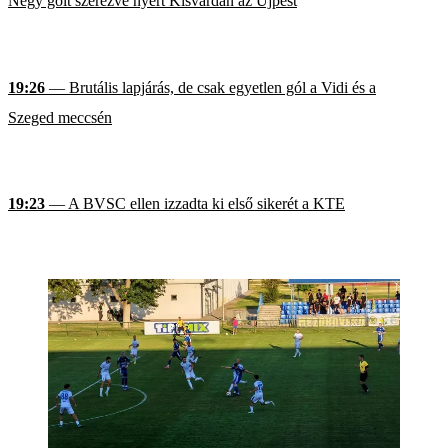
Négy gólt szerezve nyert Kisvárdán az Újpest
19:26
— Brutális lapjárás, de csak egyetlen gól a Vidi és a
Szeged meccsén
19:23
— A BVSC ellen izzadta ki első sikerét a KTE