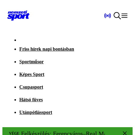
Friss hírek napi bontásban
Sportműsor
Képes Sport
Csupasport
Hátsó füves
Utánpótlássport
Felkészülés: Ferencváros–Real Madrid 1–2
VÉGE