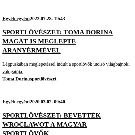
Egyéb egyéni
2022.07.28. 19:43
SPORTLÖVÉSZET: TOMA DORINA
MAGÁT IS MEGLEPTE
ARANYÉRMÉVEL
Légpuskában meglepetéssel indult a sportlövők utolsó világbajnoki
válogatója.
Toma Dorina
sportlövészet
Egyéb egyéni
2020.03.02. 09:40
SPORTLÖVÉSZET: BEVETTÉK
WROCLAWOT A MAGYAR
SPORTLÖVŐK