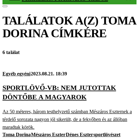
TALÁLATOK A(Z)
TOMA
DORINA
CÍMKÉRE
6 találat
Egyéb egyéni
2023.08.21. 18:39
SPORTLÖVŐ-VB: NEM JUTOTTAK
DÖNTŐBE A MAGYAROK
Az 50 méteres, három testhelyzetű számban Mészáros Eszternek a
térdelő sorozata nagyon jól sikerült, de a fekvőben és az állóban
maradtak körök.
Toma Dorina
Mészáros Eszter
Dénes Eszter
sportlövészet