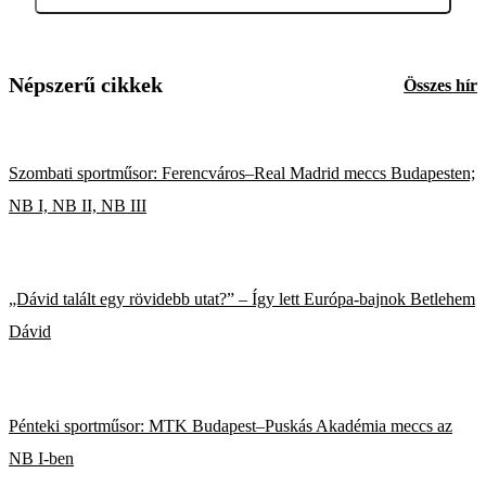
Népszerű cikkek
Összes hír
Szombati sportműsor: Ferencváros–Real Madrid meccs Budapesten;
NB I, NB II, NB III
„Dávid talált egy rövidebb utat?” – Így lett Európa-bajnok Betlehem
Dávid
Pénteki sportműsor: MTK Budapest–Puskás Akadémia meccs az
NB I-ben