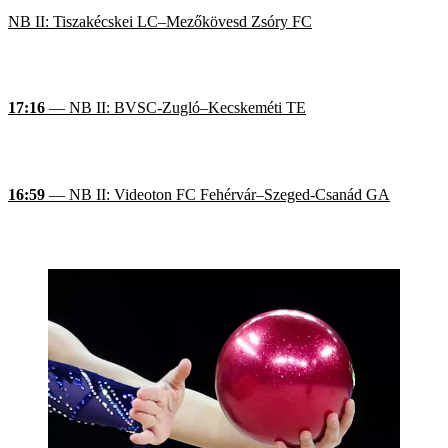
NB II: Tiszakécskei LC–Mezőkövesd Zsóry FC
17:16
— NB II: BVSC-Zugló–Kecskeméti TE
16:59
— NB II: Videoton FC Fehérvár–Szeged-Csanád GA