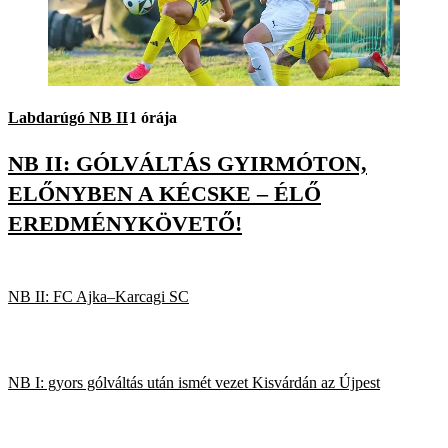
Labdarúgó NB II
1 órája
NB II: GÓLVÁLTÁS GYIRMÓTON,
ELŐNYBEN A KÉCSKE – ÉLŐ
EREDMÉNYKÖVETŐ!
NB II: FC Ajka–Karcagi SC
NB I: gyors gólváltás után ismét vezet Kisvárdán az Újpest