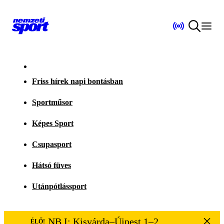
Friss hírek napi bontásban
Sportműsor
Képes Sport
Csupasport
Hátsó füves
Utánpótlássport
NB I: Kisvárda–Újpest 1–2
ÉLŐ!