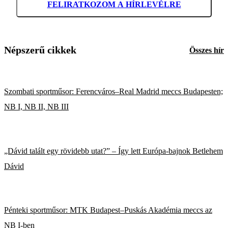
FELIRATKOZOM A HÍRLEVÉLRE
Népszerű cikkek
Összes hír
Szombati sportműsor: Ferencváros–Real Madrid meccs Budapesten;
NB I, NB II, NB III
„Dávid talált egy rövidebb utat?” – Így lett Európa-bajnok Betlehem
Dávid
Pénteki sportműsor: MTK Budapest–Puskás Akadémia meccs az
NB I-ben