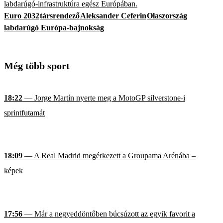
labdarúgó-infrastruktúra egész Európában.
Euro 2032
társrendező
Aleksander Ceferin
Olaszország
labdarúgó Európa-bajnokság
Még több sport
18:22
— Jorge Martín nyerte meg a MotoGP silverstone-i
sprintfutamát
18:09
— A Real Madrid megérkezett a Groupama Arénába –
képek
17:56
— Már a negyeddöntőben búcsúzott az egyik favorit a