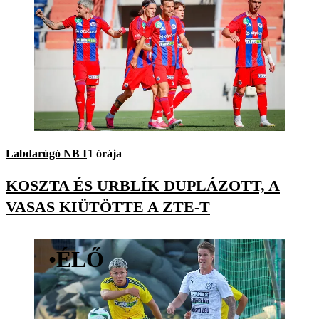
Labdarúgó NB I
1 órája
KOSZTA ÉS URBLÍK DUPLÁZOTT, A
VASAS KIÜTÖTTE A ZTE-T
•
ÉLŐ