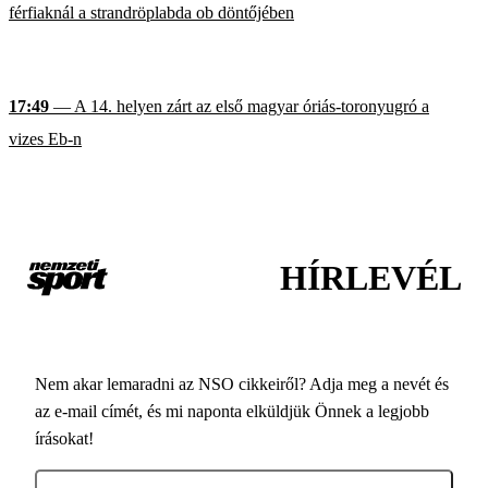
férfiaknál a strandröplabda ob döntőjében
17:49
— A 14. helyen zárt az első magyar óriás-toronyugró a
vizes Eb-n
HÍRLEVÉL
Nem akar lemaradni az NSO cikkeiről? Adja meg a nevét és
az e-mail címét, és mi naponta elküldjük Önnek a legjobb
írásokat!