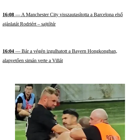
16:08
— A Manchester City visszautasította a Barcelona első
ajánlatát Rodriért – sajtóhír
16:04
— Bár a végén izgulhatott a Bayern Hongkongban,
alapvetően simán verte a Villát