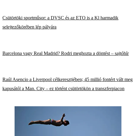
Csütörtöki sportműsor: a DVSC és az ETO is a Kl harmadik
selejtezőkörében lép pályára
Barcelona vagy Real Madrid? Rodri meghozta a döntést – sajtóhír
Raúl Asencio a Liverpool célkeresztjében; 45 millió fontért vált meg
kapusától a Man. City – ez történt csütörtökön a transzferpiacon