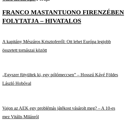
FRANCO MASTANTUONO FIRENZÉBEN
FOLYTATJA – HIVATALOS
A kapitány Mészáros Krisztoferről: Ott lehet Európa legjobb
összetett tornászai között
„Egyszer fütyültek ki, egy pólómeccsen” – Hosszú Kávé Földes
László Hobóval
Vajon az AEK egy problémás játékost vásárolt meg? – A 10-es
mez Vitális Milánról