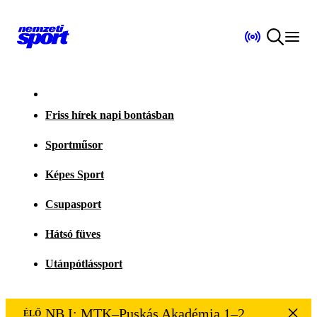
Friss hírek napi bontásban
Sportműsor
Képes Sport
Csupasport
Hátsó füves
Utánpótlássport
NB I: MTK–Puskás Akadémia 1–2
ÉLŐ