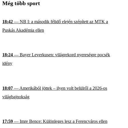
Még több sport
18:42
— NB I: a második félidő elején szépített az MTK a
Puskás Akadémia ellen
18:24
— Bayer Leverkusen: világrekord nyereségre pocsék
idény
18:07
— Amerikából jöttek – ilyen volt belülről a 2026-os
világbajnokság
17:59
— Imre Bence: Különleges lesz a Ferencváros ellen