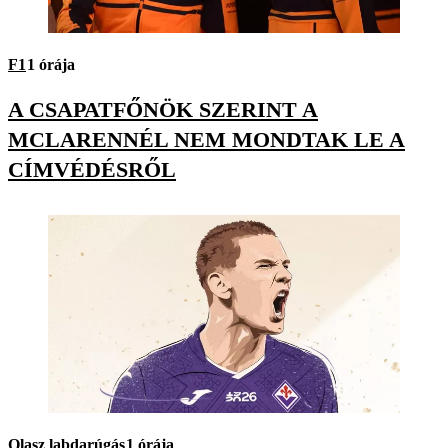
F1
1 órája
A CSAPATFŐNÖK SZERINT A
MCLARENNÉL NEM MONDTAK LE A
CÍMVÉDÉSRŐL
Olasz labdarúgás
1 órája