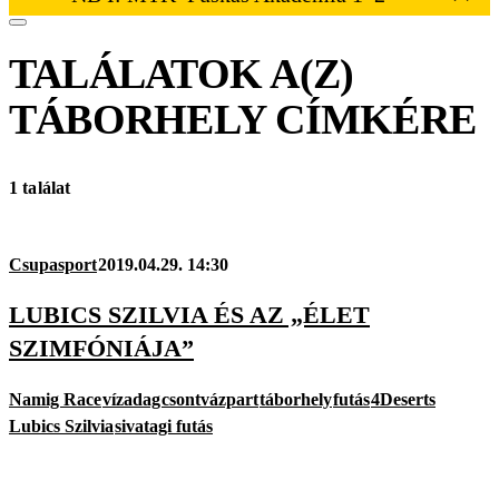
TALÁLATOK A(Z)
TÁBORHELY
CÍMKÉRE
1 találat
Csupasport
2019.04.29. 14:30
LUBICS SZILVIA ÉS AZ „ÉLET
SZIMFÓNIÁJA”
Namig Race
vízadag
csontvázpart
táborhely
futás
4Deserts
Lubics Szilvia
sivatagi futás