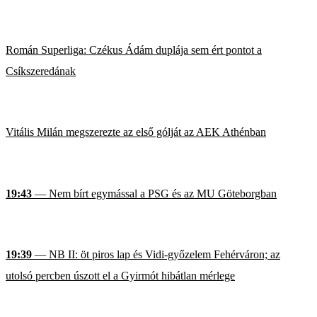
Román Superliga: Czékus Ádám duplája sem ért pontot a
Csíkszeredának
Vitális Milán megszerezte az első gólját az AEK Athénban
19:43
— Nem bírt egymással a PSG és az MU Göteborgban
19:39
— NB II: öt piros lap és Vidi-győzelem Fehérváron; az
utolsó percben úszott el a Gyirmót hibátlan mérlege