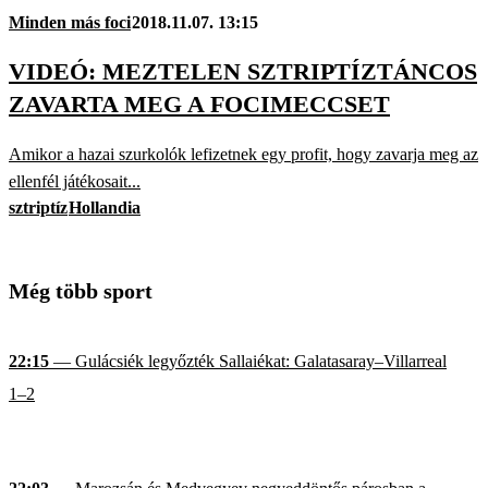
Minden más foci
2018.11.07. 13:15
VIDEÓ: MEZTELEN SZTRIPTÍZTÁNCOS
ZAVARTA MEG A FOCIMECCSET
Amikor a hazai szurkolók lefizetnek egy profit, hogy zavarja meg az
ellenfél játékosait...
sztriptíz
Hollandia
Még több sport
22:15
— Gulácsiék legyőzték Sallaiékat: Galatasaray–Villarreal
1–2