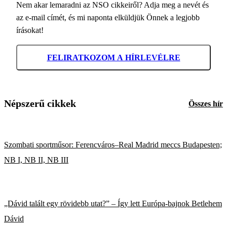
Nem akar lemaradni az NSO cikkeiről? Adja meg a nevét és
az e-mail címét, és mi naponta elküldjük Önnek a legjobb
írásokat!
FELIRATKOZOM A HÍRLEVÉLRE
Népszerű cikkek
Összes hír
Szombati sportműsor: Ferencváros–Real Madrid meccs Budapesten;
NB I, NB II, NB III
„Dávid talált egy rövidebb utat?” – Így lett Európa-bajnok Betlehem
Dávid