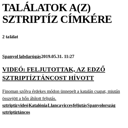
TALÁLATOK A(Z)
SZTRIPTÍZ
CÍMKÉRE
2 találat
Spanyol labdarúgás
2019.05.31. 11:27
VIDEÓ: FELJUTOTTAK, AZ EDZŐ
SZTRIPTÍZTÁNCOST HÍVOTT
Finoman szólva érdekes módon ünnepelt a katalán csapat, miután
összejött a hőn áhított feljutás.
sztriptíz
videó
Katalónia
Llanca
vicces
feljutás
Spanyolország
sztriptíztáncos