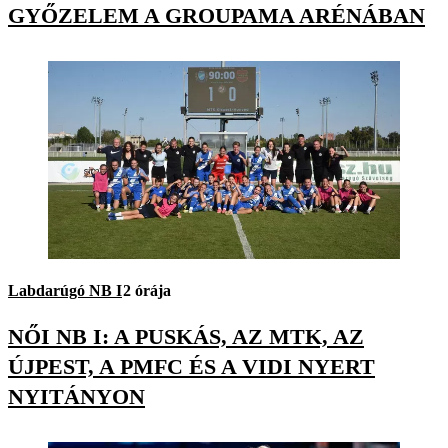
GYŐZELEM A GROUPAMA ARÉNÁBAN
Labdarúgó NB I
2 órája
NŐI NB I: A PUSKÁS, AZ MTK, AZ
ÚJPEST, A PMFC ÉS A VIDI NYERT
NYITÁNYON