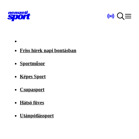
Friss hírek napi bontásban
Sportműsor
Képes Sport
Csupasport
Hátsó füves
Utánpótlássport