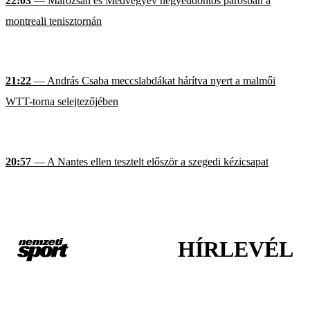
22:03
— Marozsán és Medvegyev negyeddöntős párosban a
montreali tenisztornán
21:22
— András Csaba meccslabdákat hárítva nyert a malmői
WTT-torna selejtezőjében
20:57
— A Nantes ellen tesztelt először a szegedi kézicsapat
HÍRLEVÉL