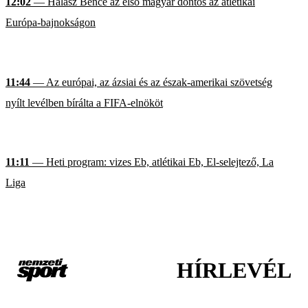
12:02
— Halász Bence az első magyar döntős az atlétikai
Európa-bajnokságon
11:44
— Az európai, az ázsiai és az észak-amerikai szövetség
nyílt levélben bírálta a FIFA-elnököt
11:11
— Heti program: vizes Eb, atlétikai Eb, El-selejtező, La
Liga
HÍRLEVÉL