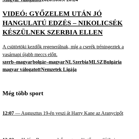
VIDEÓ: GYŐZELEM UTÁN JÓ
HANGULATÚ EDZÉS – NIKOLICSÉK
KÉSZÜLNEK SZERBIA ELLEN
A csütörtöki kezdők regenerálnak, míg a cserék tréningeztek a
vasárnapi újabb meccs előtt.
szerb–magyar
bolgár–magyar
NL
Szerbia
MLSZ
Bulgária
magyar válogatott
Nemzetek Ligája
Még több sport
12:07
— Augusztus 19-én veszi át Harry Kane az Aranycipőt