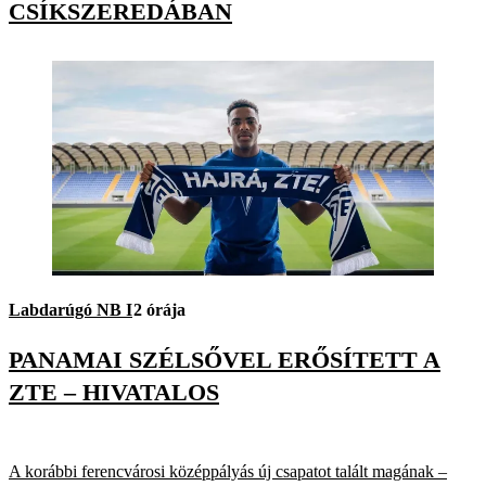
CSÍKSZEREDÁBAN
Labdarúgó NB I
2 órája
PANAMAI SZÉLSŐVEL ERŐSÍTETT A
ZTE – HIVATALOS
A korábbi ferencvárosi középpályás új csapatot talált magának –