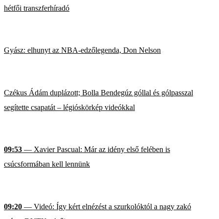
hétfői transzferhíradó
Gyász: elhunyt az NBA-edzőlegenda, Don Nelson
Czékus Ádám duplázott; Bolla Bendegúz góllal és gólpasszal
segítette csapatát – légióskörkép videókkal
09:53
— Xavier Pascual: Már az idény első felében is
csúcsformában kell lennünk
09:20
— Videó: Így kért elnézést a szurkolóktól a nagy zakó