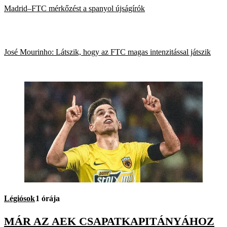
Madrid–FTC mérkőzést a spanyol újságírók
José Mourinho: Látszik, hogy az FTC magas intenzitással játszik
Légiósok
1 órája
MÁR AZ AEK CSAPATKAPITÁNYÁHOZ