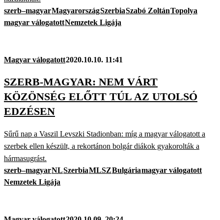
szerb–magyar
Magyarország
Szerbia
Szabó Zoltán
Topolya
magyar válogatott
Nemzetek Ligája
Magyar válogatott
2020.10.10. 11:41
SZERB-MAGYAR: NEM VÁRT
KÖZÖNSÉG ELŐTT TÚL AZ UTOLSÓ
EDZÉSEN
Sűrű nap a Vaszil Levszki Stadionban: míg a magyar válogatott a
szerbek ellen készült, a rekortánon bolgár diákok gyakorolták a
hármasugrást.
szerb–magyar
NL
Szerbia
MLSZ
Bulgária
magyar válogatott
Nemzetek Ligája
Magyar válogatott
2020.10.09. 20:24