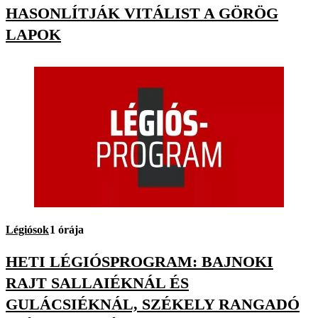
HASONLÍTJÁK VITÁLIST A GÖRÖG
LAPOK
Légiósok
1 órája
HETI LÉGIÓSPROGRAM: BAJNOKI
RAJT SALLAIÉKNÁL ÉS
GULÁCSIÉKNÁL, SZÉKELY RANGADÓ