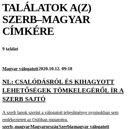
TALÁLATOK A(Z)
SZERB–MAGYAR
CÍMKÉRE
9 találat
Magyar válogatott
2020.10.12. 09:18
NL: CSALÓDÁSRÓL ÉS KIHAGYOTT
LEHETŐSÉGEK TÖMKELEGÉRŐL ÍR A
SZERB SAJTÓ
A szerb lapok szerint a válogatott teljesítménye nyomokban sem
emlékeztetett az Oslóban mutatottra.
szerb–magyar
Magyarország
Szerbia
magyar válogatott