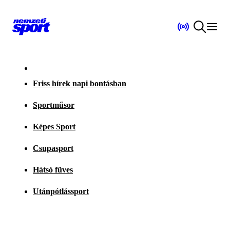
Friss hírek napi bontásban
Sportműsor
Képes Sport
Csupasport
Hátsó füves
Utánpótlássport