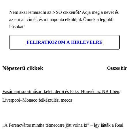
Nem akar lemaradni az NSO cikkeiről? Adja meg a nevét és
az e-mail címét, és mi naponta elküldjük Önnek a legjobb
írásokat!
FELIRATKOZOM A HÍRLEVÉLRE
Népszerű cikkek
Összes hír
Vasárnapi sportműsor: keleti derbi és Paks–Honvéd az NB I-ben;
Liverpool–Monaco felkészülési meccs
„A Ferencváros mintha tétmeccsre jött volna ki” – így látták a Real