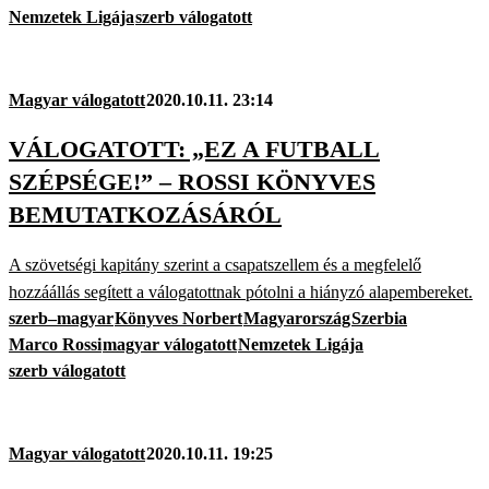
Nemzetek Ligája
szerb válogatott
Magyar válogatott
2020.10.11. 23:14
VÁLOGATOTT: „EZ A FUTBALL
SZÉPSÉGE!” – ROSSI KÖNYVES
BEMUTATKOZÁSÁRÓL
A szövetségi kapitány szerint a csapatszellem és a megfelelő
hozzáállás segített a válogatottnak pótolni a hiányzó alapembereket.
szerb–magyar
Könyves Norbert
Magyarország
Szerbia
Marco Rossi
magyar válogatott
Nemzetek Ligája
szerb válogatott
Magyar válogatott
2020.10.11. 19:25