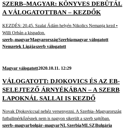
SZERB–MAGYAR: KÖNYVES DEBÜTÁL
A VÁLOGATOTTBAN – KEZDŐK
KEZDÉS: 20.45. Szalai Ádám helyén Nikolics Nemanja kezd •
Willi Orbán a kispadon.
szerb–magyar
Magyarország
Szerbia
magyar válogatott
Nemzetek Ligája
szerb válogatott
Magyar válogatott
2020.10.11. 12:29
VÁLOGATOTT: DJOKOVICS ÉS AZ EB-
SELEJTEZŐ ÁRNYÉKÁBAN – A SZERB
LAPOKNÁL SALLAI IS KEZDŐ
Novak Djokoviccsal nehéz versenyezni. A Szerbia–Magyarország
futballmérkőzésnek nem is nagyon sikerült a szerb sajtóban.
szerb–magyar
bolgár–magyar
NL
Szerbia
MLSZ
Bulgária