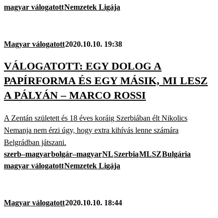
magyar válogatott
Nemzetek Ligája
Magyar válogatott
2020.10.10. 19:38
VÁLOGATOTT: EGY DOLOG A
PAPÍRFORMA ÉS EGY MÁSIK, MI LESZ
A PÁLYÁN – MARCO ROSSI
A Zentán született és 18 éves koráig Szerbiában élt Nikolics
Nemanja nem érzi úgy, hogy extra kihívás lenne számára
Belgrádban játszani.
szerb–magyar
bolgár–magyar
NL
Szerbia
MLSZ
Bulgária
magyar válogatott
Nemzetek Ligája
Magyar válogatott
2020.10.10. 18:44