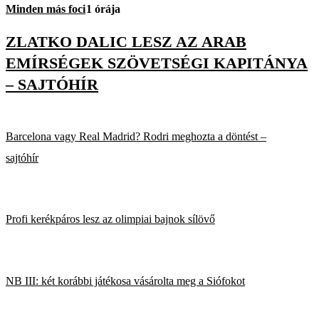
Minden más foci
1 órája
ZLATKO DALIC LESZ AZ ARAB
EMÍRSÉGEK SZÖVETSÉGI KAPITÁNYA
– SAJTÓHÍR
Barcelona vagy Real Madrid? Rodri meghozta a döntést –
sajtóhír
Profi kerékpáros lesz az olimpiai bajnok sílövő
NB III: két korábbi játékosa vásárolta meg a Siófokot