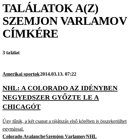
TALÁLATOK A(Z)
SZEMJON VARLAMOV
CÍMKÉRE
3 találat
Amerikai sportok
2014.03.13. 07:22
NHL: A COLORADO AZ IDÉNYBEN
NEGYEDSZER GYŐZTE LE A
CHICAGÓT
Úgy tűnik, a két csapat a rájátszás első körében is összekerülhet
egymással.
Colorado Avalanche
Szemjon Varlamov
NHL