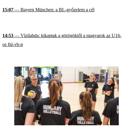
15:07
— Bayern München: a BL-győzelem a cél
14:53
— Vízilabda: kikaptak a görögöktől a magyarok az U16-
os fiú-vb-n