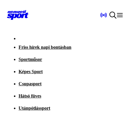
Friss hírek napi bontásban
Sportműsor
Képes Sport
Csupasport
Hátsó füves
Utánpótlássport