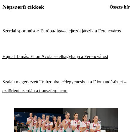
Népszerű cikkek
Összes hír
Szerdai sportműsor: Európa-liga-selejtezőt játszik a Ferencváros
Hajnal Tamás: Elton Acolatse elhagyhatja a Ferencvárost
Szalah megérkezett Trabzonba, célegyenesben a Diomandé-üzlet –
ez történt szerdán a transzferpiacon