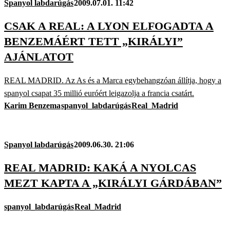
Spanyol labdarúgás
2009.07.01. 11:42
CSAK A REAL: A LYON ELFOGADTA A
BENZEMÁÉRT TETT „KIRÁLYI”
AJÁNLATOT
REAL MADRID. Az As és a Marca egybehangzóan állítja, hogy a
spanyol csapat 35 millió euróért leigazolja a francia csatárt.
Karim Benzema
spanyol_labdarúgás
Real_Madrid
Spanyol labdarúgás
2009.06.30. 21:06
REAL MADRID: KAKÁ A NYOLCAS
MEZT KAPTA A „KIRÁLYI GÁRDÁBAN”
spanyol_labdarúgás
Real_Madrid