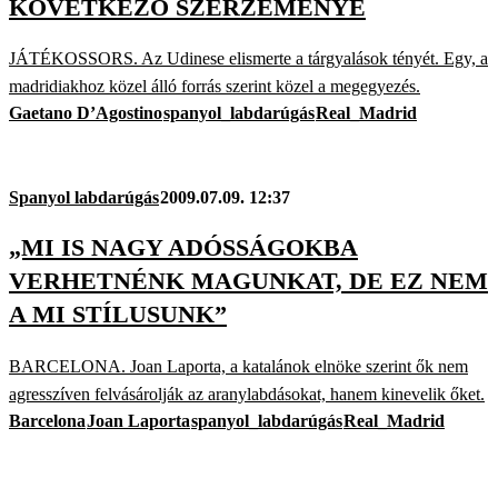
KÖVETKEZŐ SZERZEMÉNYE
JÁTÉKOSSORS. Az Udinese elismerte a tárgyalások tényét. Egy, a
madridiakhoz közel álló forrás szerint közel a megegyezés.
Gaetano D’Agostino
spanyol_labdarúgás
Real_Madrid
Spanyol labdarúgás
2009.07.09. 12:37
„MI IS NAGY ADÓSSÁGOKBA
VERHETNÉNK MAGUNKAT, DE EZ NEM
A MI STÍLUSUNK”
BARCELONA. Joan Laporta, a katalánok elnöke szerint ők nem
agresszíven felvásárolják az aranylabdásokat, hanem kinevelik őket.
Barcelona
Joan Laporta
spanyol_labdarúgás
Real_Madrid