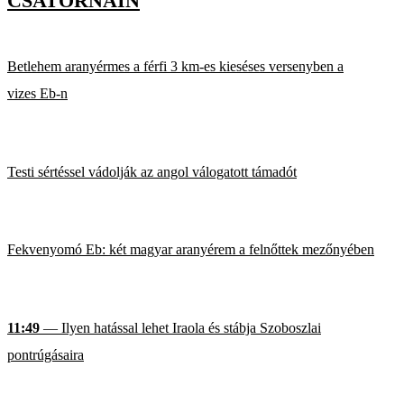
CSATORNÁIN
Betlehem aranyérmes a férfi 3 km-es kieséses versenyben a
vizes Eb-n
Testi sértéssel vádolják az angol válogatott támadót
Fekvenyomó Eb: két magyar aranyérem a felnőttek mezőnyében
11:49
— Ilyen hatással lehet Iraola és stábja Szoboszlai
pontrúgásaira