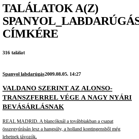
TALÁLATOK A(Z)
SPANYOL_LABDARÚGÁ
CÍMKÉRE
316 találat
Spanyol labdarúgás
2009.08.05. 14:27
VALDANO SZERINT AZ ALONSO-
TRANSZFERREL VÉGE A NAGY NYÁRI
BEVÁSÁRLÁSNAK
REAL MADRID. A blancóknál a továbbiakban a csapat
összegyúrásán lesz a hangsúly, a holland kontingensből még
lehetnek távozók.