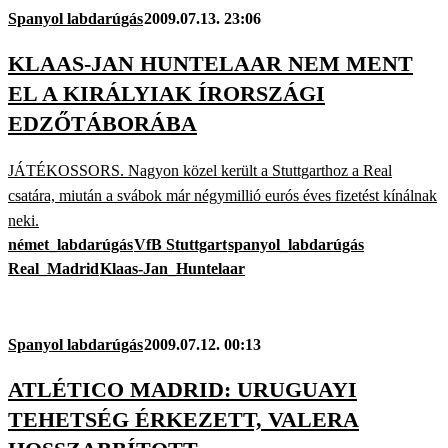
Spanyol labdarúgás
2009.07.13. 23:06
KLAAS-JAN HUNTELAAR NEM MENT
EL A KIRÁLYIAK ÍRORSZÁGI
EDZŐTÁBORÁBA
JÁTÉKOSSORS. Nagyon közel került a Stuttgarthoz a Real
csatára, miután a svábok már négymillió eurós éves fizetést kínálnak
neki.
német_labdarúgás
VfB Stuttgart
spanyol_labdarúgás
Real_Madrid
Klaas-Jan_Huntelaar
Spanyol labdarúgás
2009.07.12. 00:13
ATLÉTICO MADRID: URUGUAYI
TEHETSÉG ÉRKEZETT, VALERA