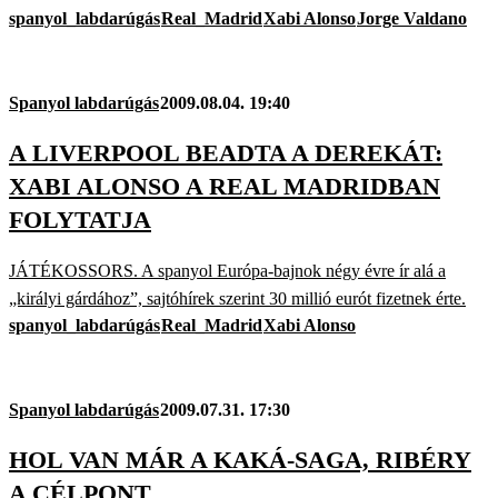
spanyol_labdarúgás
Real_Madrid
Xabi Alonso
Jorge Valdano
Spanyol labdarúgás
2009.08.04. 19:40
A LIVERPOOL BEADTA A DEREKÁT:
XABI ALONSO A REAL MADRIDBAN
FOLYTATJA
JÁTÉKOSSORS. A spanyol Európa-bajnok négy évre ír alá a
„királyi gárdához”, sajtóhírek szerint 30 millió eurót fizetnek érte.
spanyol_labdarúgás
Real_Madrid
Xabi Alonso
Spanyol labdarúgás
2009.07.31. 17:30
HOL VAN MÁR A KAKÁ-SAGA, RIBÉRY
A CÉLPONT