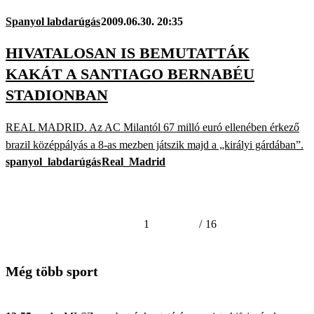
Spanyol labdarúgás
2009.06.30. 20:35
HIVATALOSAN IS BEMUTATTÁK
KAKÁT A SANTIAGO BERNABÉU
STADIONBAN
REAL MADRID. Az AC Milantól 67 milló euró ellenében érkező
brazil középpályás a 8-as mezben játszik majd a „királyi gárdában”.
spanyol_labdarúgás
Real_Madrid
1
/
16
Még több sport