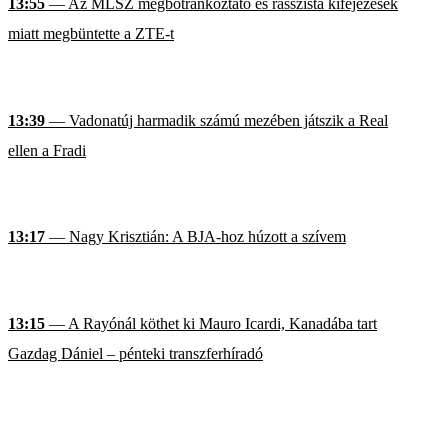
13:55
— Az MLSZ megbotránkoztató és rasszista kifejezések
miatt megbüntette a ZTE-t
13:39
— Vadonatúj harmadik számú mezében játszik a Real
ellen a Fradi
13:17
— Nagy Krisztián: A BJA-hoz húzott a szívem
13:15
— A Rayónál köthet ki Mauro Icardi, Kanadába tart
Gazdag Dániel – pénteki transzferhíradó