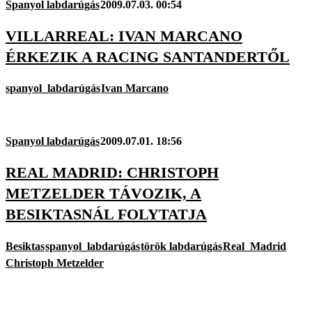
Spanyol labdarúgás
2009.07.03. 00:54
VILLARREAL: IVAN MARCANO
ÉRKEZIK A RACING SANTANDERTŐL
spanyol_labdarúgás
Ivan Marcano
Spanyol labdarúgás
2009.07.01. 18:56
REAL MADRID: CHRISTOPH
METZELDER TÁVOZIK, A
BESIKTASNÁL FOLYTATJA
Besiktas
spanyol_labdarúgás
török labdarúgás
Real_Madrid
Christoph Metzelder