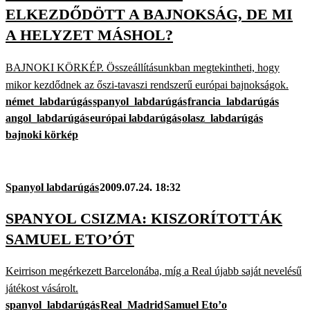
ELKEZDŐDÖTT A BAJNOKSÁG, DE MI
A HELYZET MÁSHOL?
BAJNOKI KÖRKÉP. Összeállításunkban megtekintheti, hogy
mikor kezdődnek az őszi-tavaszi rendszerű európai bajnokságok.
német_labdarúgás
spanyol_labdarúgás
francia_labdarúgás
angol_labdarúgás
európai labdarúgás
olasz_labdarúgás
bajnoki körkép
Spanyol labdarúgás
2009.07.24. 18:32
SPANYOL CSIZMA: KISZORÍTOTTÁK
SAMUEL ETO’ÓT
Keirrison megérkezett Barcelonába, míg a Real újabb saját nevelésű
játékost vásárolt.
spanyol_labdarúgás
Real_Madrid
Samuel Eto’o