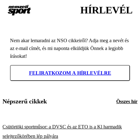
HÍRLEVÉL
Nem akar lemaradni az NSO cikkeiről? Adja meg a nevét és
az e-mail címét, és mi naponta elküldjük Önnek a legjobb
írásokat!
FELIRATKOZOM A HÍRLEVÉLRE
Népszerű cikkek
Összes hír
Csütörtöki sportműsor: a DVSC és az ETO is a Kl harmadik
selejtezőkörében lép pályára