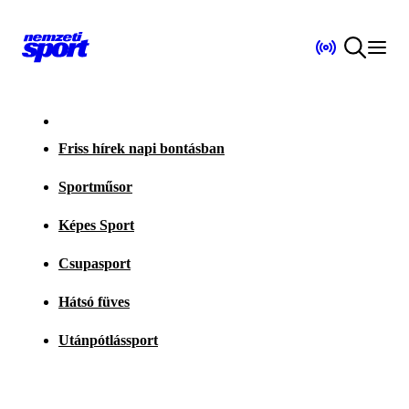
Friss hírek napi bontásban
Sportműsor
Képes Sport
Csupasport
Hátsó füves
Utánpótlássport