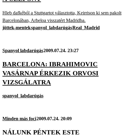
Hleb dafkéból a Stuttgartot választotta, Keirrison ki sem pakolt
Barcelonában, Arbeloa visszatért Madridba.
jöttek-mentek
spanyol_labdarúgás
Real_Madrid
Spanyol labdarúgás
2009.07.24. 23:27
BARCELONA: IBRAHIMOVIC
VASÁRNAP ÉRKEZIK ORVOSI
VIZSGÁLATRA
spanyol_labdarúgás
Minden más foci
2009.07.24. 20:09
NÁLUNK PÉNTEK ESTE