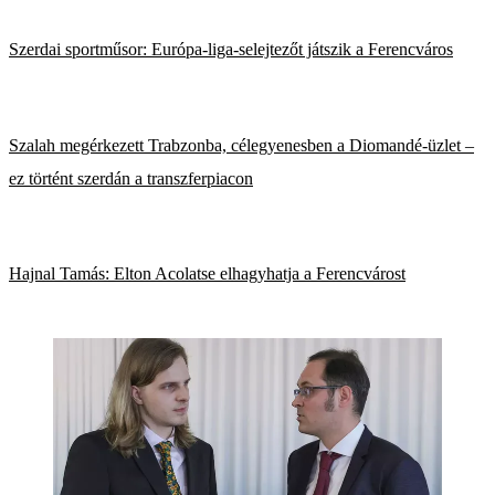
Szerdai sportműsor: Európa-liga-selejtezőt játszik a Ferencváros
Szalah megérkezett Trabzonba, célegyenesben a Diomandé-üzlet –
ez történt szerdán a transzferpiacon
Hajnal Tamás: Elton Acolatse elhagyhatja a Ferencvárost