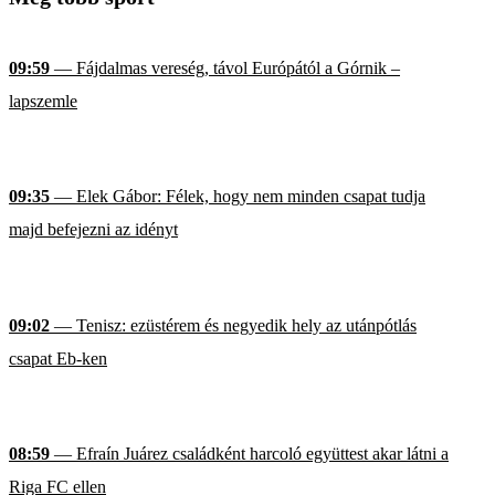
09:59
— Fájdalmas vereség, távol Európától a Górnik –
lapszemle
09:35
— Elek Gábor: Félek, hogy nem minden csapat tudja
majd befejezni az idényt
09:02
— Tenisz: ezüstérem és negyedik hely az utánpótlás
csapat Eb-ken
08:59
— Efraín Juárez családként harcoló együttest akar látni a
Riga FC ellen