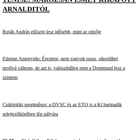
ARNALDITÓL
Ruják András először lesz idősebb, mint az edzője
Etienne Amenyido: Éreztem, nem vagyok rossz, sikerülhet
profivá válnom, de azt is, valószínűleg nem a Dortmund lesz a
szintem
Csütörtöki sportműsor: a DVSC és az ETO is a Kl harmadik
selejtezőkörében lép pályára