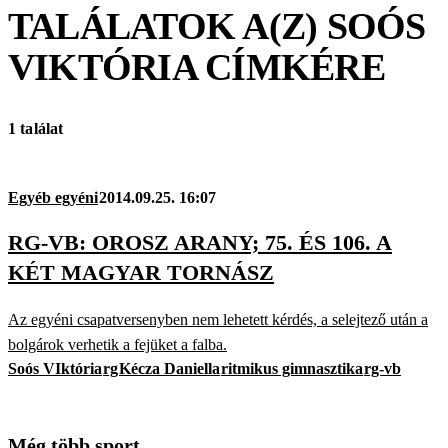
TALÁLATOK A(Z)
SOÓS
VIKTÓRIA
CÍMKÉRE
1 találat
Egyéb egyéni
2014.09.25. 16:07
RG-VB: OROSZ ARANY; 75. ÉS 106. A
KÉT MAGYAR TORNÁSZ
Az egyéni csapatversenyben nem lehetett kérdés, a selejtező után a
bolgárok verhetik a fejüket a falba.
Soós VIktória
rg
Kécza Daniella
ritmikus gimnasztika
rg-vb
Még több sport