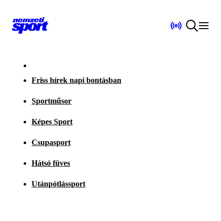
Friss hírek napi bontásban
Sportműsor
Képes Sport
Csupasport
Hátsó füves
Utánpótlássport