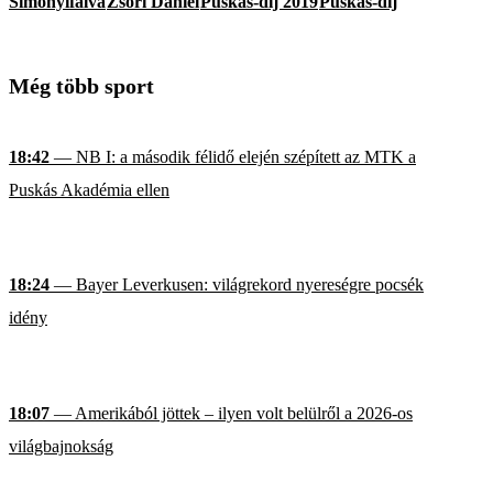
Simonyifalva
Zsóri Dániel
Puskás-díj 2019
Puskás-díj
Még több sport
18:42
— NB I: a második félidő elején szépített az MTK a
Puskás Akadémia ellen
18:24
— Bayer Leverkusen: világrekord nyereségre pocsék
idény
18:07
— Amerikából jöttek – ilyen volt belülről a 2026-os
világbajnokság