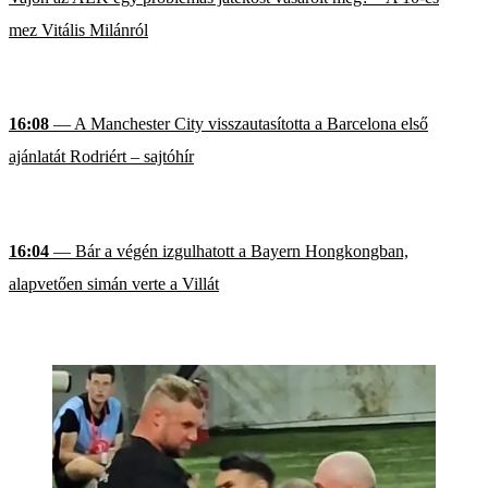
mez Vitális Milánról
16:08
— A Manchester City visszautasította a Barcelona első
ajánlatát Rodriért – sajtóhír
16:04
— Bár a végén izgulhatott a Bayern Hongkongban,
alapvetően simán verte a Villát