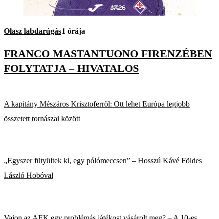
Olasz labdarúgás
1 órája
FRANCO MASTANTUONO FIRENZÉBEN
FOLYTATJA – HIVATALOS
A kapitány Mészáros Krisztoferről: Ott lehet Európa legjobb
összetett tornászai között
„Egyszer fütyültek ki, egy pólómeccsen” – Hosszú Kávé Földes
László Hobóval
Vajon az AEK egy problémás játékost vásárolt meg? – A 10-es