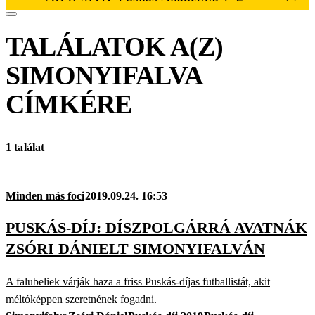
TALÁLATOK A(Z)
SIMONYIFALVA
CÍMKÉRE
1 találat
Minden más foci
2019.09.24. 16:53
PUSKÁS-DÍJ: DÍSZPOLGÁRRÁ AVATNÁK
ZSÓRI DÁNIELT SIMONYIFALVÁN
A falubeliek várják haza a friss Puskás-díjas futballistát, akit
méltóképpen szeretnének fogadni.