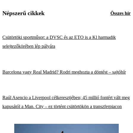
Népszerű cikkek
Összes hír
Csütörtöki sportműsor: a DVSC és az ETO is a Kl harmadik
selejtezőkörében lép pályára
Barcelona vagy Real Madrid? Rodri meghozta a döntést – sajtóhír
Raúl Asencio a Liverpool célkeresztjében; 45 millió fontért vált meg
kapusától a Man. City – ez történt csütörtökön a transzferpiacon