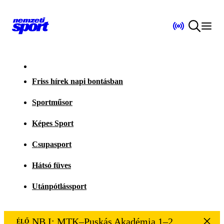
Friss hírek napi bontásban
Sportműsor
Képes Sport
Csupasport
Hátsó füves
Utánpótlássport
NB I: MTK–Puskás Akadémia 1–2
ÉLŐ