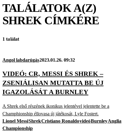
TALÁLATOK A(Z)
SHREK
CÍMKÉRE
1 találat
Angol labdarúgás
2023.01.26. 09:32
VIDEÓ: CR, MESSI ÉS SHREK –
ZSENIÁLISAN MUTATTA BE ÚJ
IGAZOLÁSÁT A BURNLEY
A Shrek első részének ikonikus jelentével jelentette be a
Champhionship éllovasa új játékosát, Lyle Fostert.
Lionel Messi
Shrek
Cristiano Ronaldo
videó
Burnley
Anglia
Championship