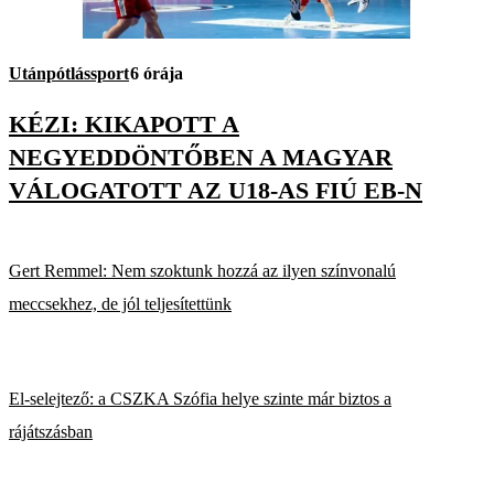
Utánpótlássport
6 órája
KÉZI: KIKAPOTT A
NEGYEDDÖNTŐBEN A MAGYAR
VÁLOGATOTT AZ U18-AS FIÚ EB-N
Gert Remmel: Nem szoktunk hozzá az ilyen színvonalú
meccsekhez, de jól teljesítettünk
El-selejtező: a CSZKA Szófia helye szinte már biztos a
rájátszásban