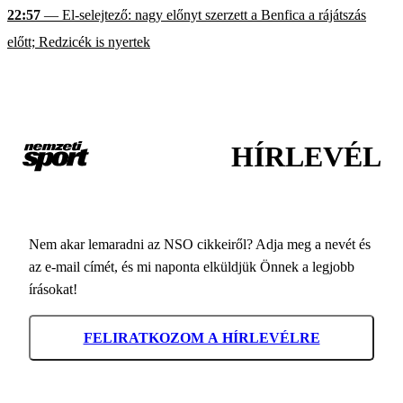
22:57
— El-selejtező: nagy előnyt szerzett a Benfica a rájátszás
előtt; Redzicék is nyertek
HÍRLEVÉL
Nem akar lemaradni az NSO cikkeiről? Adja meg a nevét és
az e-mail címét, és mi naponta elküldjük Önnek a legjobb
írásokat!
FELIRATKOZOM A HÍRLEVÉLRE