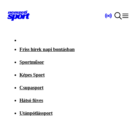
Friss hírek napi bontásban
Sportműsor
Képes Sport
Csupasport
Hátsó füves
Utánpótlássport