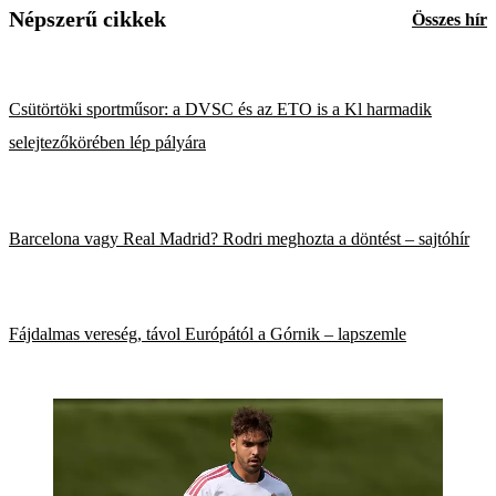
Népszerű cikkek
Összes hír
Csütörtöki sportműsor: a DVSC és az ETO is a Kl harmadik
selejtezőkörében lép pályára
Barcelona vagy Real Madrid? Rodri meghozta a döntést – sajtóhír
Fájdalmas vereség, távol Európától a Górnik – lapszemle