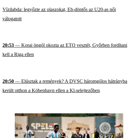
Vízilabda: legyőzte az olaszokat, Eb-döntős az U20-as női
válogatott
20:53
— Korai öngól okozta az ETO vesztét, Győrben fordítani
kell a Riga ellen
20:50
— Elúsztak a remények? A DVSC háromgólos hátrányba
került otthon a Köbenhavn ellen a Kl-selejtezőben