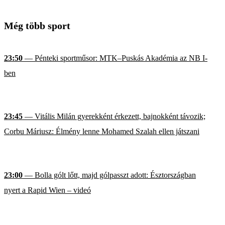
Még több sport
23:50
— Pénteki sportműsor: MTK–Puskás Akadémia az NB I-
ben
23:45
— Vitális Milán gyerekként érkezett, bajnokként távozik;
Corbu Máriusz: Élmény lenne Mohamed Szalah ellen játszani
23:00
— Bolla gólt lőtt, majd gólpasszt adott: Észtországban
nyert a Rapid Wien – videó