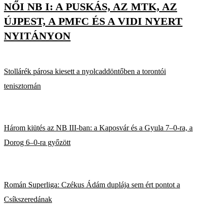
NŐI NB I: A PUSKÁS, AZ MTK, AZ
ÚJPEST, A PMFC ÉS A VIDI NYERT
NYITÁNYON
Stollárék párosa kiesett a nyolcaddöntőben a torontói
tenisztornán
Három kiütés az NB III-ban: a Kaposvár és a Gyula 7–0-ra, a
Dorog 6–0-ra győzött
Román Superliga: Czékus Ádám duplája sem ért pontot a
Csíkszeredának