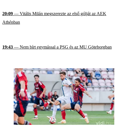
20:09
— Vitális Milán megszerezte az első gólját az AEK
Athénban
19:43
— Nem bírt egymással a PSG és az MU Göteborgban