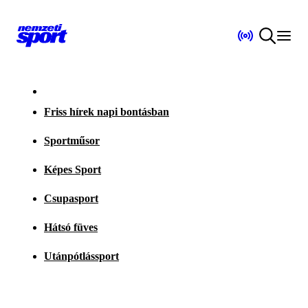
Friss hírek napi bontásban
Sportműsor
Képes Sport
Csupasport
Hátsó füves
Utánpótlássport