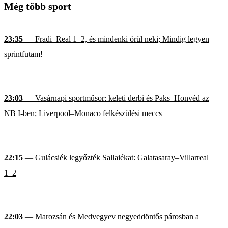
Még több sport
23:35
— Fradi–Real 1–2, és mindenki örül neki; Mindig legyen
sprintfutam!
23:03
— Vasárnapi sportműsor: keleti derbi és Paks–Honvéd az
NB I-ben; Liverpool–Monaco felkészülési meccs
22:15
— Gulácsiék legyőzték Sallaiékat: Galatasaray–Villarreal
1–2
22:03
— Marozsán és Medvegyev negyeddöntős párosban a