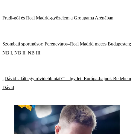
Fradi-gól és Real Madrid-győzelem a Groupama Arénában
Szombati sportműsor: Ferencváros–Real Madrid meccs Budapesten;
NB I, NB II, NB III
„Dávid talált egy rövidebb utat?” – Így lett Európa-bajnok Betlehem
Dávid