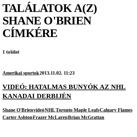
TALÁLATOK A(Z)
SHANE O'BRIEN
CÍMKÉRE
1 találat
Amerikai sportok
2013.11.02. 11:23
VIDEÓ: HATALMAS BUNYÓK AZ NHL
KANADAI DERBIJÉN
Shane O'Brien
videó
NHL
Toronto Maple Leafs
Calgary Flames
Carter Ashton
Frazer McLaren
Brian McGrattan