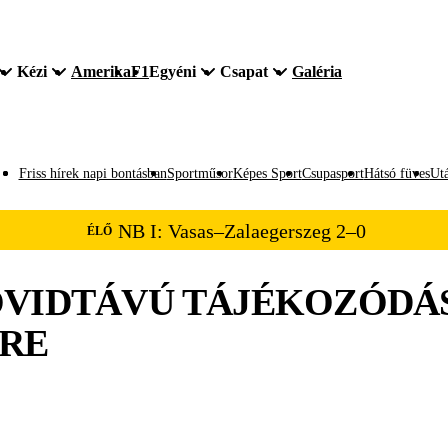
Kézi
Amerika
F1
Egyéni
Csapat
Galéria
Friss hírek napi bontásban
Sportműsor
Képes Sport
Csupasport
Hátsó füves
Utá
NB I: Vasas–Zalaegerszeg 2–0
ÉLŐ
VIDTÁVÚ TÁJÉKOZÓDÁS
RE