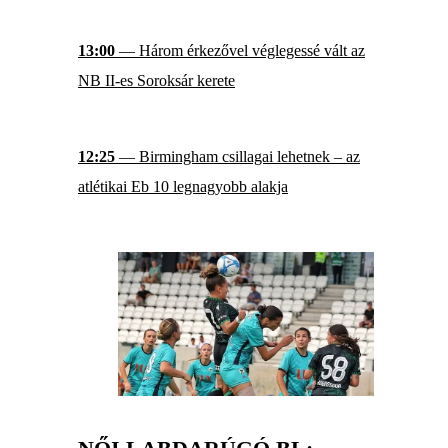
13:00
— Három érkezővel véglegessé vált az
NB II-es Soroksár kerete
12:25
— Birmingham csillagai lehetnek – az
atlétikai Eb 10 legnagyobb alakja