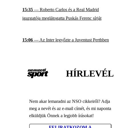
15:35
— Roberto Carlos és a Real Madrid
igazgatója meglátogatta Puskás Ferenc sírját
15:06
— Az Inter legyőzte a Juventust Perthben
HÍRLEVÉL
Nem akar lemaradni az NSO cikkeiről? Adja
meg a nevét és az e-mail címét, és mi naponta
elküldjük Önnek a legjobb írásokat!
FELIRATKOZOM A