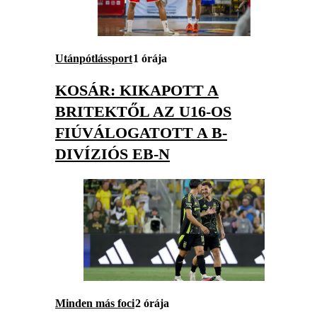
Utánpótlássport
1 órája
KOSÁR: KIKAPOTT A
BRITEKTŐL AZ U16-OS
FIÚVÁLOGATOTT A B-
DIVÍZIÓS EB-N
Minden más foci
2 órája