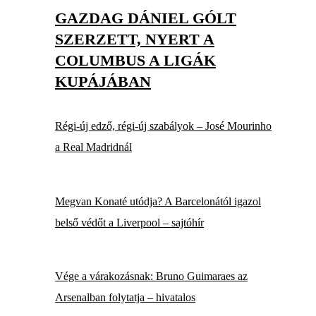
GAZDAG DÁNIEL GÓLT
SZERZETT, NYERT A
COLUMBUS A LIGÁK
KUPÁJÁBAN
Régi-új edző, régi-új szabályok – José Mourinho
a Real Madridnál
Megvan Konaté utódja? A Barcelonától igazol
belső védőt a Liverpool – sajtóhír
Vége a várakozásnak: Bruno Guimaraes az
Arsenalban folytatja – hivatalos