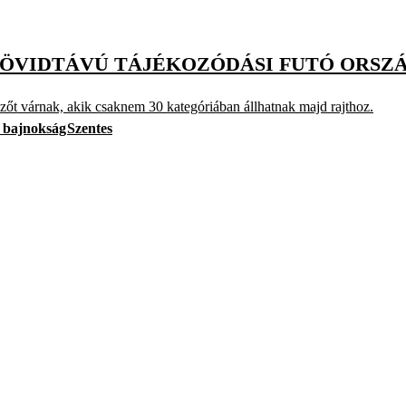
 RÖVIDTÁVÚ TÁJÉKOZÓDÁSI FUTÓ ORS
zőt várnak, akik csaknem 30 kategóriában állhatnak majd rajthoz.
s bajnokság
Szentes