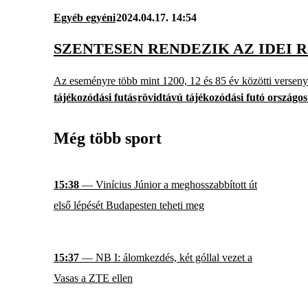
Egyéb egyéni
2024.04.17. 14:54
SZENTESEN RENDEZIK AZ IDEI
Az eseményre több mint 1200, 12 és 85 év közötti verseny
tájékozódási futás
rövidtávú tájékozódási futó országo
Még több sport
15:38
— Vinícius Júnior a meghosszabbított út
első lépését Budapesten teheti meg
15:37
— NB I: álomkezdés, két góllal vezet a
Vasas a ZTE ellen