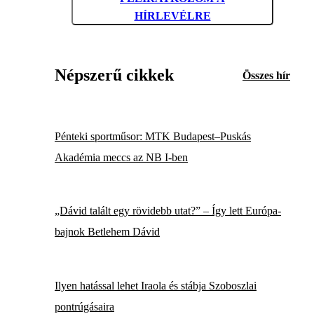
HÍRLEVÉLRE
Népszerű cikkek
Összes hír
Pénteki sportműsor: MTK Budapest–Puskás
Akadémia meccs az NB I-ben
„Dávid talált egy rövidebb utat?” – Így lett Európa-
bajnok Betlehem Dávid
Ilyen hatással lehet Iraola és stábja Szoboszlai
pontrúgásaira