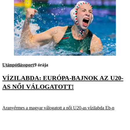
Utánpótlássport
9 órája
VÍZILABDA: EURÓPA-BAJNOK AZ U20-
AS NŐI VÁLOGATOTT!
Aranyérmes a magyar válogatott a női U20-as vízilabda Eb-n