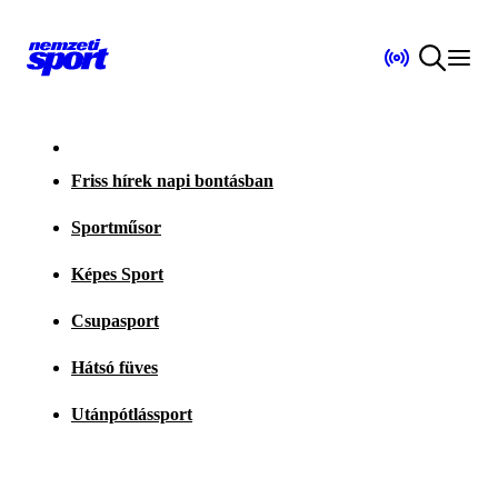
Friss hírek napi bontásban
Sportműsor
Képes Sport
Csupasport
Hátsó füves
Utánpótlássport