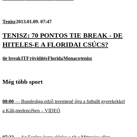
Tenisz
2013.01.09. 07:47
TENISZ: 70 PONTOS TIE BREAK - DE
HITELES-E A FLORIDAI CSÚCS?
tie break
ITF
rövidítés
Florida
Monaco
tenisz
Még több sport
08:00
— Bundesliga-edző teremtené újra a futballt gyerekekkel
a Káli-medencében – VIDEÓ