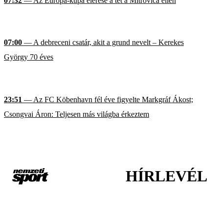
07:32
— Az Európa-kupa elérése a tét a Mitrovica ellen
07:00
— A debreceni csatár, akit a grund nevelt – Kerekes
György 70 éves
23:51
— Az FC Köbenhavn fél éve figyelte Markgráf Ákost;
Csongvai Áron: Teljesen más világba érkeztem
HÍRLEVÉL