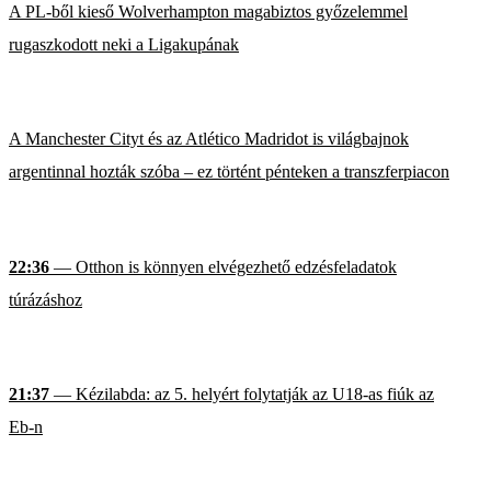
A PL-ből kieső Wolverhampton magabiztos győzelemmel
rugaszkodott neki a Ligakupának
A Manchester Cityt és az Atlético Madridot is világbajnok
argentinnal hozták szóba – ez történt pénteken a transzferpiacon
22:36
— Otthon is könnyen elvégezhető edzésfeladatok
túrázáshoz
21:37
— Kézilabda: az 5. helyért folytatják az U18-as fiúk az
Eb-n