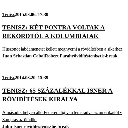
Tenisz
2015.08.06. 17:30
TENISZ: KÉT PONTRA VOLTAK A
REKORDTÓL A KOLUMBIAIAK
Huszonöt labdamenetet kellett megnyerni a rövidítésben a sikerhez.
Juan Sebastian Cabal
Robert Farah
rövidítés
tenisz
tie-break
Tenisz
2014.03.20. 15:39
TENISZ: 65 SZÁZALÉKKAL ISNER A
RÖVIDÍTÉSEK KIRÁLYA
A második helyen álló Federer alig van lemaradva az amerikaitól •
Sampras az ötödik.
John Isner
rövidítés
tenisz
tie-break