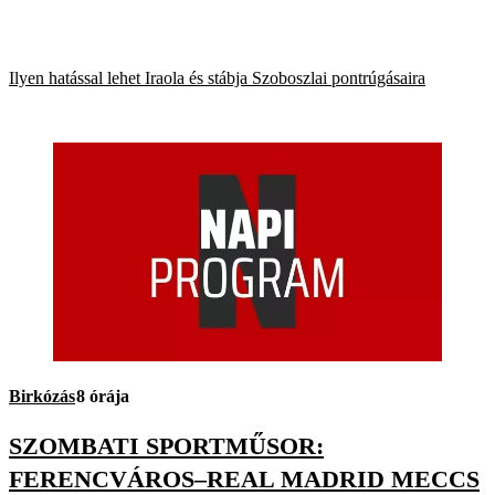
Ilyen hatással lehet Iraola és stábja Szoboszlai pontrúgásaira
Birkózás
8 órája
SZOMBATI SPORTMŰSOR:
FERENCVÁROS–REAL MADRID MECCS