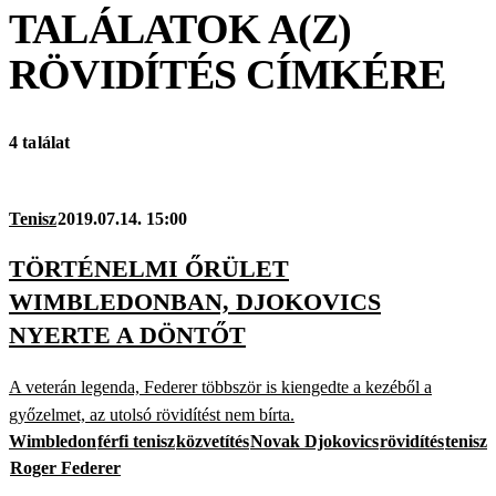
TALÁLATOK A(Z)
RÖVIDÍTÉS
CÍMKÉRE
4 találat
Tenisz
2019.07.14. 15:00
TÖRTÉNELMI ŐRÜLET
WIMBLEDONBAN, DJOKOVICS
NYERTE A DÖNTŐT
A veterán legenda, Federer többször is kiengedte a kezéből a
győzelmet, az utolsó rövidítést nem bírta.
Wimbledon
férfi tenisz
közvetítés
Novak Djokovics
rövidítés
tenisz
Roger Federer