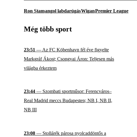
Ron Stam
angol labdarúgás
Wigan
Premier League
Még több sport
23:51
— Az FC Köbenhavn fél éve figyelte
Markgráf Ákost; Csongvai Áron: Teljesen más
világba érkeztem
23:44
— Szombati sportműsor: Ferencváros–
Real Madrid meccs Budapesten; NB I, NB II,
NB III
23:08
— Stollárék párosa nyolcaddöntős a