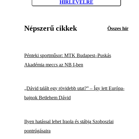
HÍRLEVÉLRE
Népszerű cikkek
Összes hír
Pénteki sportműsor: MTK Budapest–Puskás
Akadémia meccs az NB I-ben
„Dávid talált egy rövidebb utat?” – Így lett Európa-
bajnok Betlehem Dávid
Ilyen hatással lehet Iraola és stábja Szoboszlai
pontrúgásaira