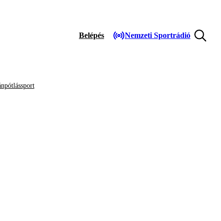
Belépés
Nemzeti Sportrádió
npótlássport