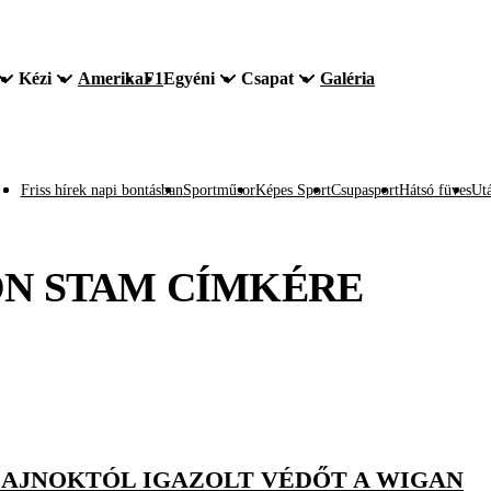
Kézi
Amerika
F1
Egyéni
Csapat
Galéria
Friss hírek napi bontásban
Sportműsor
Képes Sport
Csupasport
Hátsó füves
Utá
N STAM
CÍMKÉRE
BAJNOKTÓL IGAZOLT VÉDŐT A WIGAN