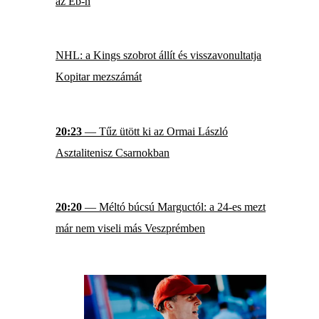
az Eb-n
NHL: a Kings szobrot állít és visszavonultatja
Kopitar mezszámát
20:23
— Tűz ütött ki az Ormai László
Asztalitenisz Csarnokban
20:20
— Méltó búcsú Marguctól: a 24-es mezt
már nem viseli más Veszprémben