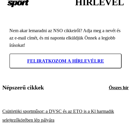
HÍRLEVÉL
Nem akar lemaradni az NSO cikkeiről? Adja meg a nevét és
az e-mail címét, és mi naponta elküldjük Önnek a legjobb
írásokat!
FELIRATKOZOM A HÍRLEVÉLRE
Népszerű cikkek
Összes hír
Csütörtöki sportműsor: a DVSC és az ETO is a Kl harmadik
selejtezőkörében lép pályára