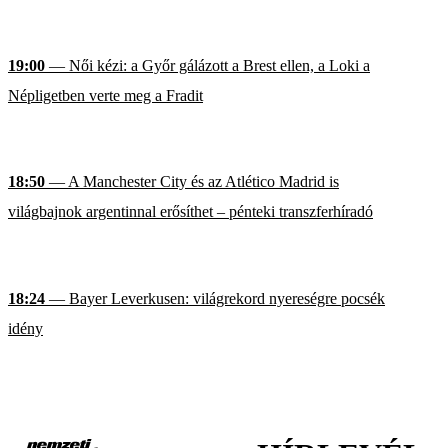
19:00
— Női kézi: a Győr gálázott a Brest ellen, a Loki a
Népligetben verte meg a Fradit
18:50
— A Manchester City és az Atlético Madrid is
világbajnok argentinnal erősíthet – pénteki transzferhíradó
18:24
— Bayer Leverkusen: világrekord nyereségre pocsék
idény