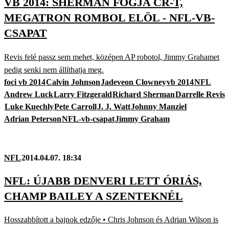
VB 2014: SHERMAN FOGJA CR-T,
MEGATRON ROMBOL ELÖL - NFL-VB-
CSAPAT
Revis felé passz sem mehet, középen AP robotol, Jimmy Grahamet
pedig senki nem állíthatja meg.
foci vb 2014
Calvin Johnson
Jadeveon Clowney
vb 2014
NFL
Andrew Luck
Larry Fitzgerald
Richard Sherman
Darrelle Revis
Luke Kuechly
Pete Carroll
J. J. Watt
Johnny Manziel
Adrian Peterson
NFL-vb-csapat
Jimmy Graham
NFL
2014.04.07. 18:34
NFL: ÚJABB DENVERI LETT ÓRIÁS,
CHAMP BAILEY A SZENTEKNÉL
Hosszabbított a bajnok edzője • Chris Johnson és Adrian Wilson is