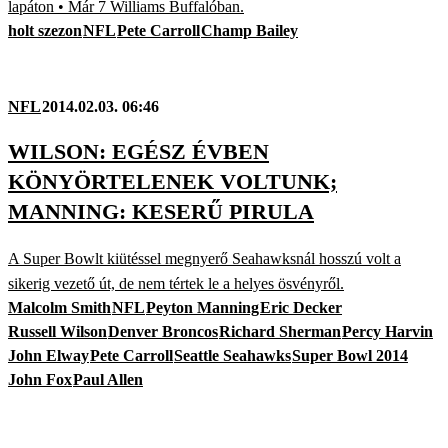
lapáton • Már 7 Williams Buffalóban.
holt szezon
NFL
Pete Carroll
Champ Bailey
NFL
2014.02.03. 06:46
WILSON: EGÉSZ ÉVBEN
KÖNYÖRTELENEK VOLTUNK;
MANNING: KESERŰ PIRULA
A Super Bowlt kiütéssel megnyerő Seahawksnál hosszú volt a
sikerig vezető út, de nem tértek le a helyes ösvényről.
Malcolm Smith
NFL
Peyton Manning
Eric Decker
Russell Wilson
Denver Broncos
Richard Sherman
Percy Harvin
John Elway
Pete Carroll
Seattle Seahawks
Super Bowl 2014
John Fox
Paul Allen