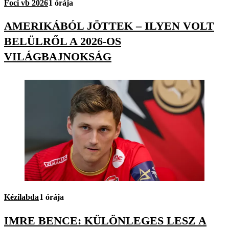
Foci vb 2026
1 órája
AMERIKÁBÓL JÖTTEK – ILYEN VOLT
BELÜLRŐL A 2026-OS
VILÁGBAJNOKSÁG
Kézilabda
1 órája
IMRE BENCE: KÜLÖNLEGES LESZ A