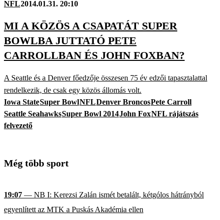
NFL
2014.01.31. 20:10
MI A KÖZÖS A CSAPATÁT SUPER
BOWLBA JUTTATÓ PETE
CARROLLBAN ÉS JOHN FOXBAN?
A Seattle és a Denver főedzője összesen 75 év edzői tapasztalattal
rendelkezik, de csak egy közös állomás volt.
Iowa State
Super Bowl
NFL
Denver Broncos
Pete Carroll
Seattle Seahawks
Super Bowl 2014
John Fox
NFL rájátszás
felvezető
Még több sport
19:07
— NB I: Kerezsi Zalán ismét betalált, kétgólos hátrányból
egyenlített az MTK a Puskás Akadémia ellen