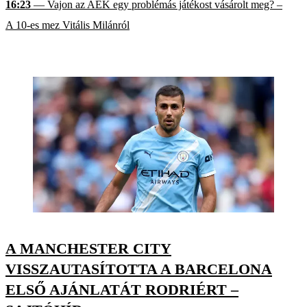
16:23
— Vajon az AEK egy problémás játékost vásárolt meg? –
A 10-es mez Vitális Milánról
A MANCHESTER CITY
VISSZAUTASÍTOTTA A BARCELONA
ELSŐ AJÁNLATÁT RODRIÉRT –