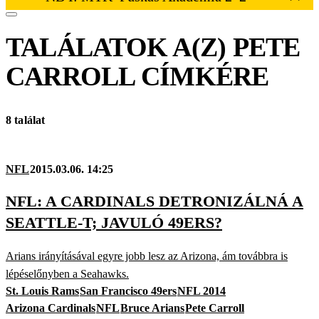
TALÁLATOK A(Z)
PETE
CARROLL
CÍMKÉRE
8 találat
NFL
2015.03.06. 14:25
NFL: A CARDINALS DETRONIZÁLNÁ A
SEATTLE-T; JAVULÓ 49ERS?
Arians irányításával egyre jobb lesz az Arizona, ám továbbra is
lépéselőnyben a Seahawks.
St. Louis Rams
San Francisco 49ers
NFL 2014
Arizona Cardinals
NFL
Bruce Arians
Pete Carroll