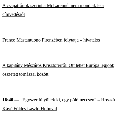
A csapatfőnök szerint a McLarennél nem mondtak le a
címvédésről
Franco Mastantuono Firenzében folytatja – hivatalos
A kapitány Mészáros Krisztoferről: Ott lehet Európa legjobb
összetett tornászai között
16:40
— „Egyszer fütyültek ki, egy pólómeccsen” – Hosszú
Kávé Földes László Hobóval