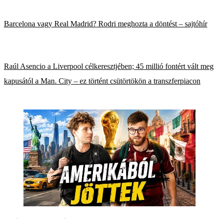
Barcelona vagy Real Madrid? Rodri meghozta a döntést – sajtóhír
Raúl Asencio a Liverpool célkeresztjében; 45 millió fontért vált meg
kapusától a Man. City – ez történt csütörtökön a transzferpiacon