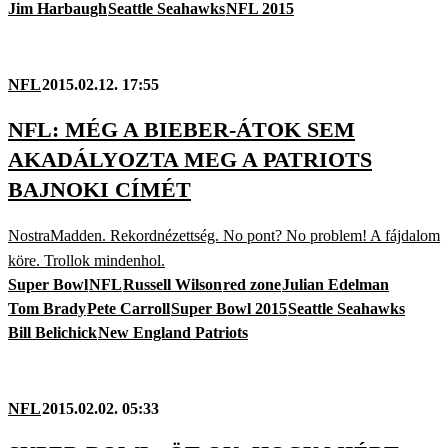
Jim Harbaugh
Seattle Seahawks
NFL 2015
NFL
2015.02.12. 17:55
NFL: MÉG A BIEBER-ÁTOK SEM
AKADÁLYOZTA MEG A PATRIOTS
BAJNOKI CÍMÉT
NostraMadden. Rekordnézettség. No pont? No problem! A fájdalom
köre. Trollok mindenhol.
Super Bowl
NFL
Russell Wilson
red zone
Julian Edelman
Tom Brady
Pete Carroll
Super Bowl 2015
Seattle Seahawks
Bill Belichick
New England Patriots
NFL
2015.02.02. 05:33