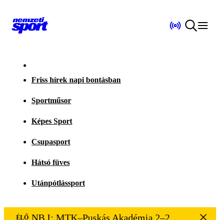
Friss hírek napi bontásban
Sportműsor
Képes Sport
Csupasport
Hátsó füves
Utánpótlássport
NB I: MTK–Puskás Akadémia 2–2
ÉLŐ