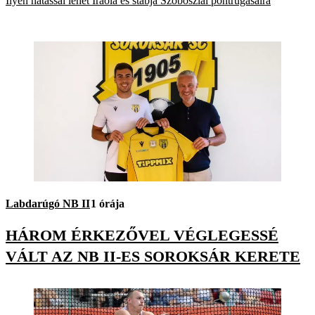
Ilyen hatással lehet Iraola és stábja Szoboszlai pontrúgásaira
Labdarúgó NB II
1 órája
HÁROM ÉRKEZŐVEL VÉGLEGESSÉ
VÁLT AZ NB II-ES SOROKSÁR KERETE