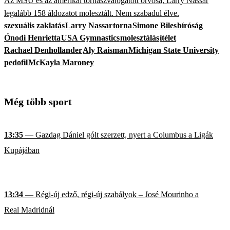
Az MSU és az amerikai tornászválogatott orvosa, Larry Nassar
legalább 158 áldozatot molesztált. Nem szabadul élve.
szexuális zaklatás
Larry Nassar
torna
Simone Biles
bíróság
Ónodi Henrietta
USA Gymnastics
molesztálás
ítélet
Rachael Denhollander
Aly Raisman
Michigan State University
pedofil
McKayla Maroney
Még több sport
13:35
— Gazdag Dániel gólt szerzett, nyert a Columbus a Ligák
Kupájában
13:34
— Régi-új edző, régi-új szabályok – José Mourinho a
Real Madridnál