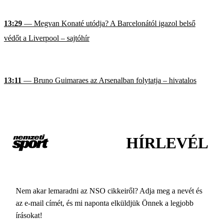
13:29
— Megvan Konaté utódja? A Barcelonától igazol belső
védőt a Liverpool – sajtóhír
13:11
— Bruno Guimaraes az Arsenalban folytatja – hivatalos
HÍRLEVÉL
Nem akar lemaradni az NSO cikkeiről? Adja meg a nevét és
az e-mail címét, és mi naponta elküldjük Önnek a legjobb
írásokat!