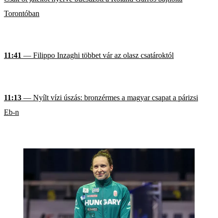
Torontóban
11:41
— Filippo Inzaghi többet vár az olasz csatároktól
11:13
— Nyílt vízi úszás: bronzérmes a magyar csapat a párizsi
Eb-n