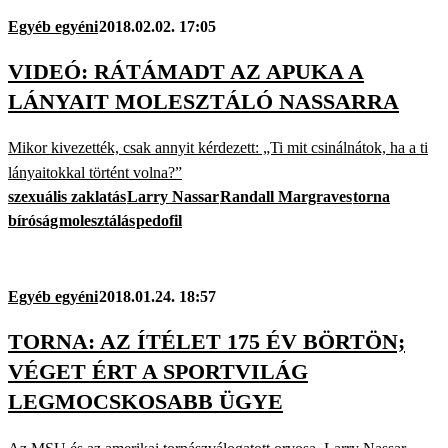
Egyéb egyéni
2018.02.02. 17:05
VIDEÓ: RÁTÁMADT AZ APUKA A
LÁNYAIT MOLESZTÁLÓ NASSARRA
Mikor kivezették, csak annyit kérdezett: „Ti mit csinálnátok, ha a ti
lányaitokkal történt volna?”
szexuális zaklatás
Larry Nassar
Randall Margraves
torna
bíróság
molesztálás
pedofil
Egyéb egyéni
2018.01.24. 18:57
TORNA: AZ ÍTÉLET 175 ÉV BÖRTÖN;
VÉGET ÉRT A SPORTVILÁG
LEGMOCSKOSABB ÜGYE