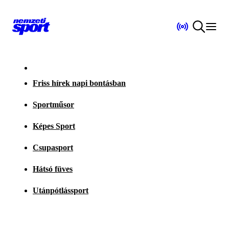
Friss hírek napi bontásban
Sportműsor
Képes Sport
Csupasport
Hátsó füves
Utánpótlássport