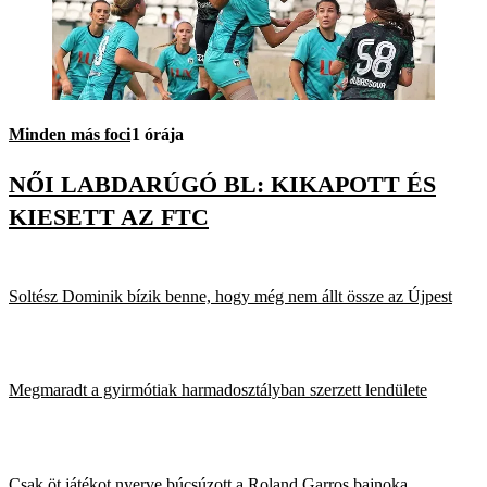
Minden más foci
1 órája
NŐI LABDARÚGÓ BL: KIKAPOTT ÉS
KIESETT AZ FTC
Soltész Dominik bízik benne, hogy még nem állt össze az Újpest
Megmaradt a gyirmótiak harmadosztályban szerzett lendülete
Csak öt játékot nyerve búcsúzott a Roland Garros bajnoka