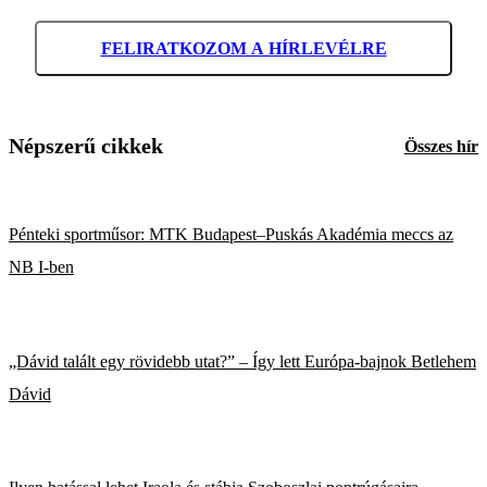
FELIRATKOZOM A HÍRLEVÉLRE
Népszerű cikkek
Összes hír
Pénteki sportműsor: MTK Budapest–Puskás Akadémia meccs az
NB I-ben
„Dávid talált egy rövidebb utat?” – Így lett Európa-bajnok Betlehem
Dávid