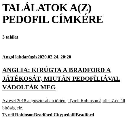
TALÁLATOK A(Z)
PEDOFIL
CÍMKÉRE
3 találat
Angol labdarúgás
2020.02.24. 20:20
ANGLIA: KIRÚGTA A BRADFORD A
JÁTÉKOSÁT, MIUTÁN PEDOFÍLIÁVAL
VÁDOLTÁK MEG
Az eset 2018 augusztusában történt, Tyrell Robinson április 7-én áll
bíróság elé.
Tyrell Robinson
Bradford City
pedofil
Bradford