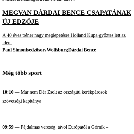
MEGVAN DÁRDAI BENCE CSAPATÁNAK
ÚJ EDZŐJE
A 40 éves tréner nagy meglepetésre Holland Kupa-győztes lett az
idén.
Paul Simonis
edzősors
Wolfsburg
Dárdai Bence
Még több sport
10:10
— Már nem Dér Zsolt az országúti kerékpárosok
szövetségi kapitánya
09:59
— Fájdalmas vereség, távol Európától a Górnik –