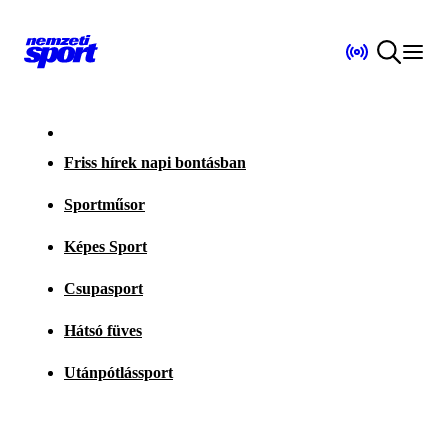
Friss hírek napi bontásban
Sportműsor
Képes Sport
Csupasport
Hátsó füves
Utánpótlássport