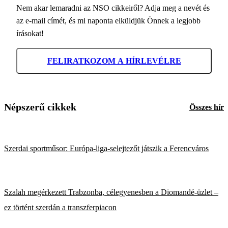
Nem akar lemaradni az NSO cikkeiről? Adja meg a nevét és
az e-mail címét, és mi naponta elküldjük Önnek a legjobb
írásokat!
FELIRATKOZOM A HÍRLEVÉLRE
Népszerű cikkek
Összes hír
Szerdai sportműsor: Európa-liga-selejtezőt játszik a Ferencváros
Szalah megérkezett Trabzonba, célegyenesben a Diomandé-üzlet –
ez történt szerdán a transzferpiacon