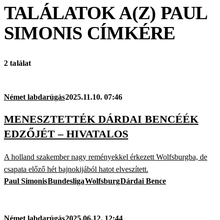
TALÁLATOK A(Z)
PAUL
SIMONIS
CÍMKÉRE
2 találat
Német labdarúgás
2025.11.10. 07:46
MENESZTETTÉK DÁRDAI BENCÉÉK
EDZŐJÉT – HIVATALOS
A holland szakember nagy reményekkel érkezett Wolfsburgba, de
csapata előző hét bajnokijából hatot elveszített.
Paul Simonis
Bundesliga
Wolfsburg
Dárdai Bence
Német labdarúgás
2025.06.12. 12:44