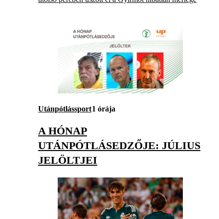
Utánpótlássport
1 órája
A HÓNAP
UTÁNPÓTLÁSEDZŐJE: JÚLIUS
JELÖLTJEI