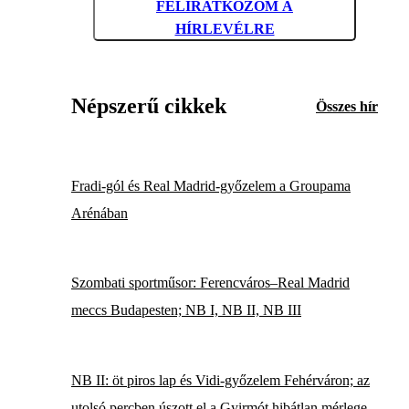
FELIRATKOZOM A
HÍRLEVÉLRE
Népszerű cikkek
Összes hír
Fradi-gól és Real Madrid-győzelem a Groupama
Arénában
Szombati sportműsor: Ferencváros–Real Madrid
meccs Budapesten; NB I, NB II, NB III
NB II: öt piros lap és Vidi-győzelem Fehérváron; az
utolsó percben úszott el a Gyirmót hibátlan mérlege