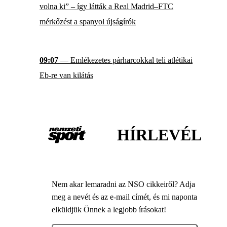
volna ki” – így látták a Real Madrid–FTC
mérkőzést a spanyol újságírók
09:07
— Emlékezetes párharcokkal teli atlétikai
Eb-re van kilátás
HÍRLEVÉL
Nem akar lemaradni az NSO cikkeiről? Adja
meg a nevét és az e-mail címét, és mi naponta
elküldjük Önnek a legjobb írásokat!