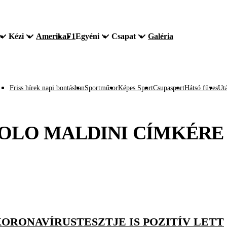
Kézi
Amerika
F1
Egyéni
Csapat
Galéria
Friss hírek napi bontásban
Sportműsor
Képes Sport
Csupasport
Hátsó füves
Utá
OLO MALDINI
CÍMKÉRE
KORONAVÍRUSTESZTJE IS POZITÍV LETT