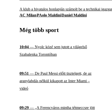
A klub a hivatalos honlapján számolt be a technikai igazgat
AC Milan
PAolo Maldini
Daniel Maldini
Még több sport
10:04
— Nyolc közé sem jutott a világelső
Szabalenka Torontóban
09:51
— De Paul Messi előtt tisztelgett, de az
aranylabdás nélkül kikapott az Inter Miami –
videó
09:29
— „A Ferencváros mintha tétmeccsre jött