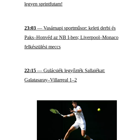
legyen sprintfutam!
23:03
— Vasárnapi sportműsor: keleti derbi és
Paks–Honvéd az NB I-ben; Liverpool–Monaco
felkészülési meccs
22:15
— Gulácsiék legyőzték Sallaiékat:
Galatasaray–Villarreal 1–2