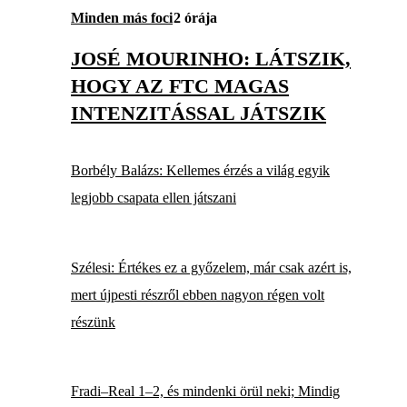
Minden más foci
2 órája
JOSÉ MOURINHO: LÁTSZIK,
HOGY AZ FTC MAGAS
INTENZITÁSSAL JÁTSZIK
Borbély Balázs: Kellemes érzés a világ egyik
legjobb csapata ellen játszani
Szélesi: Értékes ez a győzelem, már csak azért is,
mert újpesti részről ebben nagyon régen volt
részünk
Fradi–Real 1–2, és mindenki örül neki; Mindig