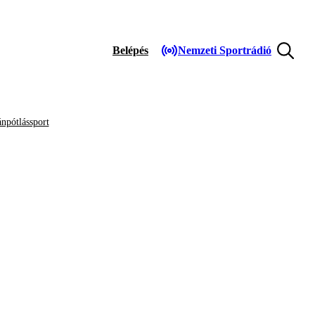
Belépés
Nemzeti Sportrádió
npótlássport