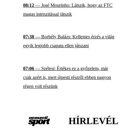
08:12
— José Mourinho: Látszik, hogy az FTC
magas intenzitással játszik
07:38
— Borbély Balázs: Kellemes érzés a világ
egyik legjobb csapata ellen játszani
07:06
— Szélesi: Értékes ez a győzelem, már
csak azért is, mert újpesti részről ebben nagyon
régen volt részünk
HÍRLEVÉL