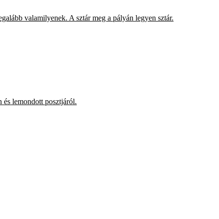
egalább valamilyenek. A sztár meg a pályán legyen sztár.
 és lemondott posztjáról.