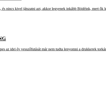
 és nincs kivel játszatni azt, akkor legyenek inkább Bödéink, mert ők l
NG
es az idei év vesszőfutását már nem tudta lenyomni a drukkerek torkán