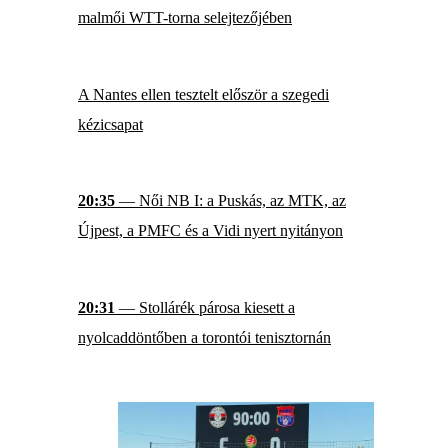
malmői WTT-torna selejtezőjében
A Nantes ellen tesztelt először a szegedi
kézicsapat
20:35
— Női NB I: a Puskás, az MTK, az
Újpest, a PMFC és a Vidi nyert nyitányon
20:31
— Stollárék párosa kiesett a
nyolcaddöntőben a torontói tenisztornán