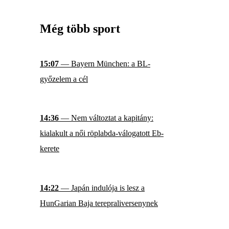
Még több sport
15:07
— Bayern München: a BL-
győzelem a cél
14:36
— Nem változtat a kapitány:
kialakult a női röplabda-válogatott Eb-
kerete
14:22
— Japán indulója is lesz a
HunGarian Baja terepraliversenynek