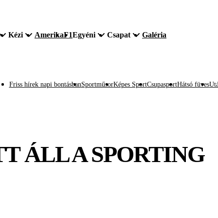
Kézi
Amerika
F1
Egyéni
Csapat
Galéria
Friss hírek napi bontásban
Sportműsor
Képes Sport
Csupasport
Hátsó füves
Utá
T ÁLL A SPORTING