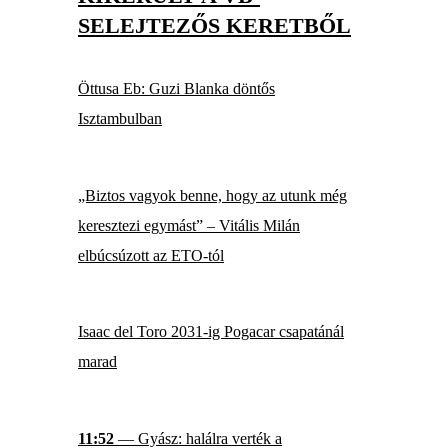
SELEJTEZŐS KERETBŐL
Öttusa Eb: Guzi Blanka döntős
Isztambulban
„Biztos vagyok benne, hogy az utunk még
keresztezi egymást” – Vitális Milán
elbúcsúzott az ETO-tól
Isaac del Toro 2031-ig Pogacar csapatánál
marad
11:52
— Gyász: halálra verték a