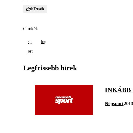
0
Tetszik
Címkék
sp
ing
ort
Legfrissebb hírek
INKÁBB 
Népsport
2013