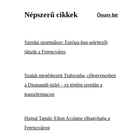
Népszerű cikkek
Összes hír
Szerdai sportműsor: Európa-liga-selejtezőt
játszik a Ferencváros
Szalah megérkezett Trabzonba, célegyenesben
a Diomandé-üzlet – ez történt szerdán a
transzferpiacon
Hajnal Tamás: Elton Acolatse elhagyhatja a
Ferencvárost