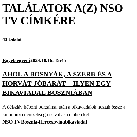
TALÁLATOK A(Z)
NSO
TV
CÍMKÉRE
43 találat
Egyéb egyéni
2024.10.16. 15:45
AHOL A BOSNYÁK, A SZERB ÉS A
HORVÁT JÓBARÁT – ILYEN EGY
BIKAVIADAL BOSZNIÁBAN
A délszláv háború borzalmai után a bikaviadalok hozták össze a
különböző nemzetiségű és vallású embereket.
NSO TV
Bosznia-Hercegovina
bikaviadal