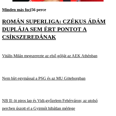
Minden más foci
56 perce
ROMÁN SUPERLIGA: CZÉKUS ÁDÁM
DUPLÁJA SEM ÉRT PONTOT A
CSÍKSZEREDÁNAK
Vitális Milán megszerezte az első gólját az AEK Athénban
Nem bírt egymással a PSG és az MU Göteborgban
NB II: öt piros lap és Vidi-győzelem Fehérváron; az utolsó
percben úszott el a Gyirmót hibátlan mérlege