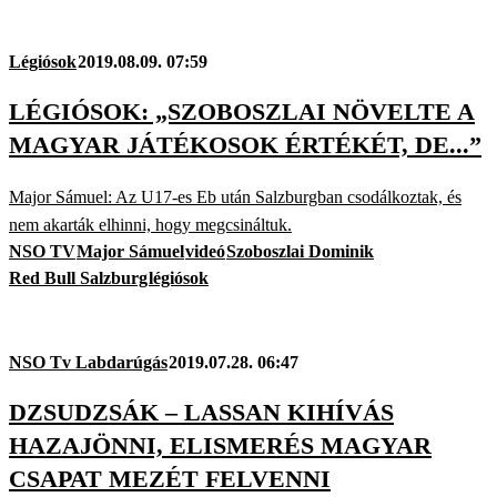
Légiósok
2019.08.09. 07:59
LÉGIÓSOK: „SZOBOSZLAI NÖVELTE A
MAGYAR JÁTÉKOSOK ÉRTÉKÉT, DE...”
Major Sámuel: Az U17-es Eb után Salzburgban csodálkoztak, és
nem akarták elhinni, hogy megcsináltuk.
NSO TV
Major Sámuel
videó
Szoboszlai Dominik
Red Bull Salzburg
légiósok
NSO Tv Labdarúgás
2019.07.28. 06:47
DZSUDZSÁK – LASSAN KIHÍVÁS
HAZAJÖNNI, ELISMERÉS MAGYAR
CSAPAT MEZÉT FELVENNI