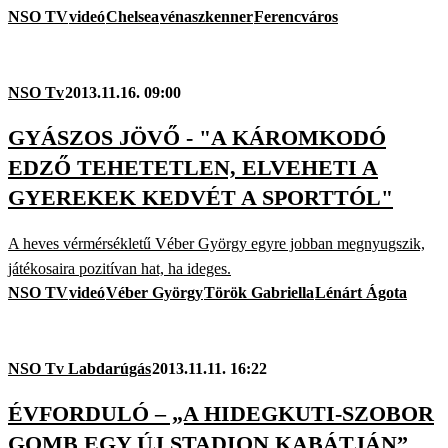
NSO TV
videó
Chelsea
vénaszkenner
Ferencváros
NSO Tv
2013.11.16. 09:00
GYÁSZOS JÖVŐ - "A KÁROMKODÓ
EDZŐ TEHETETLEN, ELVEHETI A
GYEREKEK KEDVÉT A SPORTTÓL"
A heves vérmérsékletű Véber György egyre jobban megnyugszik,
játékosaira pozitívan hat, ha ideges.
NSO TV
videó
Véber György
Török Gabriella
Lénárt Ágota
NSO Tv Labdarúgás
2013.11.11. 16:22
ÉVFORDULÓ – „A HIDEGKUTI-SZOBOR
GOMB EGY ÚJ STADION KABÁTJÁN”