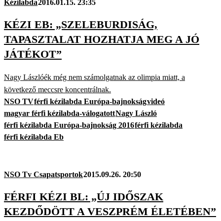
Kézilabda
2016.01.15. 23:35
KÉZI EB: „SZELEBURDISÁG,
TAPASZTALAT HOZHATJA MEG A JÓ
JÁTÉKOT”
Nagy Lászlóék még nem számolgatnak az olimpia miatt, a
következő meccsre koncentrálnak.
NSO TV
férfi kézilabda Európa-bajnokság
videó
magyar férfi kézilabda-válogatott
Nagy László
férfi kézilabda Európa-bajnokság 2016
férfi kézilabda
férfi kézilabda Eb
NSO Tv Csapatsportok
2015.09.26. 20:50
FÉRFI KÉZI BL: „ÚJ IDŐSZAK
KEZDŐDÖTT A VESZPRÉM ÉLETÉBEN”