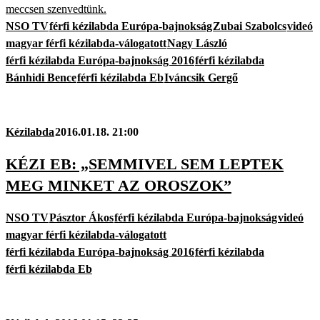
meccsen szenvedtünk.
NSO TV
férfi kézilabda Európa-bajnokság
Zubai Szabolcs
videó
magyar férfi kézilabda-válogatott
Nagy László
férfi kézilabda Európa-bajnokság 2016
férfi kézilabda
Bánhidi Bence
férfi kézilabda Eb
Iváncsik Gergő
Kézilabda
2016.01.18. 21:00
KÉZI EB: „SEMMIVEL SEM LEPTEK
MEG MINKET AZ OROSZOK”
NSO TV
Pásztor Ákos
férfi kézilabda Európa-bajnokság
videó
magyar férfi kézilabda-válogatott
férfi kézilabda Európa-bajnokság 2016
férfi kézilabda
férfi kézilabda Eb