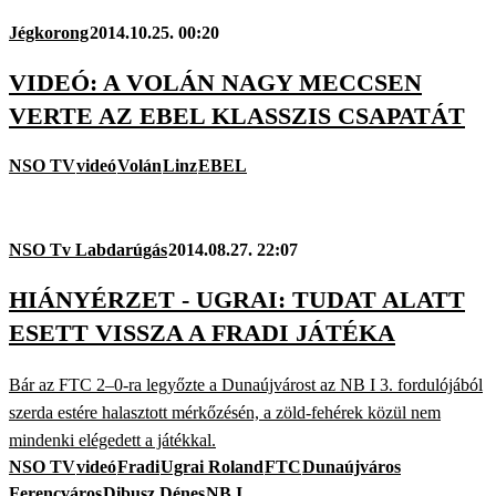
Jégkorong
2014.10.25. 00:20
VIDEÓ: A VOLÁN NAGY MECCSEN
VERTE AZ EBEL KLASSZIS CSAPATÁT
NSO TV
videó
Volán
Linz
EBEL
NSO Tv Labdarúgás
2014.08.27. 22:07
HIÁNYÉRZET - UGRAI: TUDAT ALATT
ESETT VISSZA A FRADI JÁTÉKA
Bár az FTC 2–0-ra legyőzte a Dunaújvárost az NB I 3. fordulójából
szerda estére halasztott mérkőzésén, a zöld-fehérek közül nem
mindenki elégedett a játékkal.
NSO TV
videó
Fradi
Ugrai Roland
FTC
Dunaújváros
Ferencváros
Dibusz Dénes
NB I