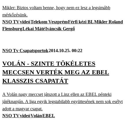
Mikler: Biztos voltam benne, hogy nem ez lesz a legsimább
mérkőzésünk.
NSO TV
videó
Telekom Veszprém
Férfi kézi BL
Mikler Roland
Flensburg
Lékai Máté
Iváncsik Gergő
NSO Tv Csapatsportok
2014.10.25. 00:22
VOLÁN - SZINTE TÖKÉLETES
MECCSEN VERTÉK MEG AZ EBEL
KLASSZIS CSAPATÁT
A Volán nagy meccset játszott a Linz ellen az EBEL pénteki
játéknapján. A liga egyik legstabilabb együttesének nem sok esélyt
adott a magyar csapat.
NSO TV
videó
Volán
EBEL