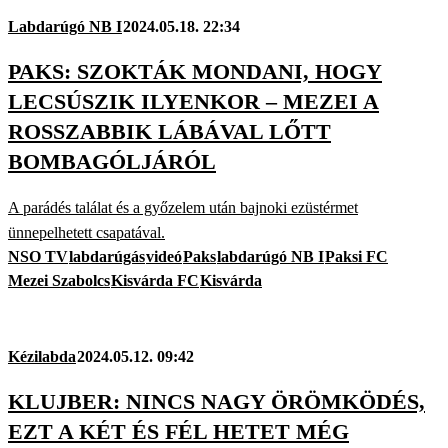
Labdarúgó NB I
2024.05.18. 22:34
PAKS: SZOKTÁK MONDANI, HOGY
LECSÚSZIK ILYENKOR – MEZEI A
ROSSZABBIK LÁBÁVAL LŐTT
BOMBAGÓLJÁRÓL
A parádés találat és a győzelem után bajnoki ezüstérmet
ünnepelhetett csapatával.
NSO TV
labdarúgás
videó
Paks
labdarúgó NB I
Paksi FC
Mezei Szabolcs
Kisvárda FC
Kisvárda
Kézilabda
2024.05.12. 09:42
KLUJBER: NINCS NAGY ÖRÖMKÖDÉS,
EZT A KÉT ÉS FÉL HETET MÉG