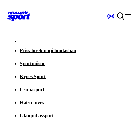
Friss hírek napi bontásban
Sportműsor
Képes Sport
Csupasport
Hátsó füves
Utánpótlássport