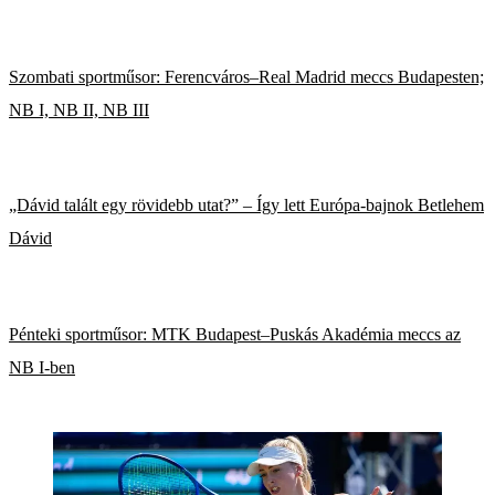
Szombati sportműsor: Ferencváros–Real Madrid meccs Budapesten;
NB I, NB II, NB III
„Dávid talált egy rövidebb utat?” – Így lett Európa-bajnok Betlehem
Dávid
Pénteki sportműsor: MTK Budapest–Puskás Akadémia meccs az
NB I-ben