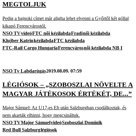
MEGTOLJUK
Pedig a bajnoki címet már aligha lehet elvenni a Győrtől két góllal
kikapó Ferencvárostól.
NSO TV
videó
FTC női kézilabda
Fradi
női kézilabda
Klujber Katrin
kézilabda
FTC kézilabda
FTC-Rail Cargo Hungaria
Ferencváros
női kézilabda NB I
NSO Tv Labdarúgás
2019.08.09. 07:59
LÉGIÓSOK – „SZOBOSZLAI NÖVELTE A
MAGYAR JÁTÉKOSOK ÉRTÉKÉT, DE...”
Major Sámuel: Az U17-es Eb után Salzburgban csodálkoztak, és
nem akarták elhinni, hogy megcsináltuk.
NSO TV
Major Sámuel
videó
Szoboszlai Dominik
Red Bull Salzburg
légiósok