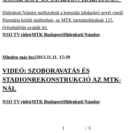
Hidegkuti Nándor mellszobrát a legendás labdarúgó nevét viselő
Hungária körúti stadionban, az MTK megalapításának 125.
évfordulóján avatták fel.
NSO TV
videó
MTK Budapest
Hidegkuti Nándor
Minden más foci
2013.11.11. 15:39
VIDEÓ: SZOBORAVATÁS ÉS
STADIONREKONSTRUKCIÓ AZ MTK-
NÁL
NSO TV
videó
MTK Budapest
Hidegkuti Nándor
1
/
3