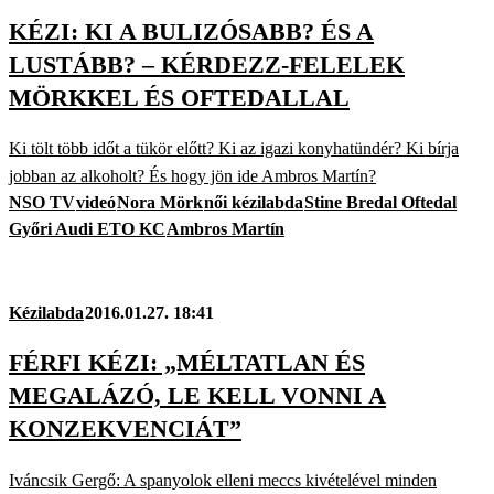
KÉZI: KI A BULIZÓSABB? ÉS A
LUSTÁBB? – KÉRDEZZ-FELELEK
MÖRKKEL ÉS OFTEDALLAL
Ki tölt több időt a tükör előtt? Ki az igazi konyhatündér? Ki bírja
jobban az alkoholt? És hogy jön ide Ambros Martín?
NSO TV
videó
Nora Mörk
női kézilabda
Stine Bredal Oftedal
Győri Audi ETO KC
Ambros Martín
Kézilabda
2016.01.27. 18:41
FÉRFI KÉZI: „MÉLTATLAN ÉS
MEGALÁZÓ, LE KELL VONNI A
KONZEKVENCIÁT”
Iváncsik Gergő: A spanyolok elleni meccs kivételével minden