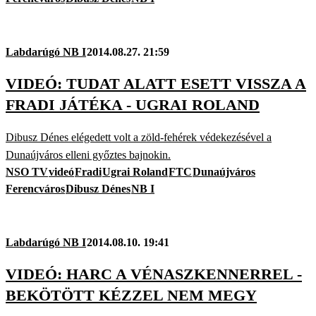
Labdarúgó NB I
2014.08.27. 21:59
VIDEÓ: TUDAT ALATT ESETT VISSZA A
FRADI JÁTÉKA - UGRAI ROLAND
Dibusz Dénes elégedett volt a zöld-fehérek védekezésével a
Dunaújváros elleni győztes bajnokin.
NSO TV
videó
Fradi
Ugrai Roland
FTC
Dunaújváros
Ferencváros
Dibusz Dénes
NB I
Labdarúgó NB I
2014.08.10. 19:41
VIDEÓ: HARC A VÉNASZKENNERREL -
BEKÖTÖTT KÉZZEL NEM MEGY