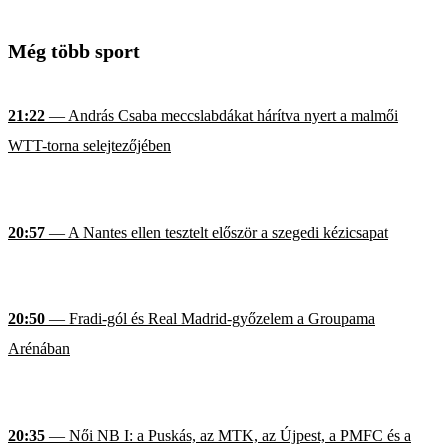
Még több sport
21:22
— András Csaba meccslabdákat hárítva nyert a malmői
WTT-torna selejtezőjében
20:57
— A Nantes ellen tesztelt először a szegedi kézicsapat
20:50
— Fradi-gól és Real Madrid-győzelem a Groupama
Arénában
20:35
— Női NB I: a Puskás, az MTK, az Újpest, a PMFC és a