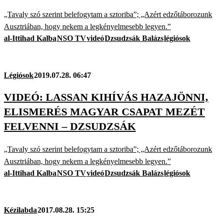
„Tavaly szó szerint belefogytam a sztoriba”; „Azért edzőtáborozunk
Ausztriában, hogy nekem a legkényelmesebb legyen.”
al-Ittihad Kalba
NSO TV
videó
Dzsudzsák Balázs
légiósok
Légiósok
2019.07.28. 06:47
VIDEÓ: LASSAN KIHÍVÁS HAZAJÖNNI,
ELISMERÉS MAGYAR CSAPAT MEZÉT
FELVENNI – DZSUDZSÁK
„Tavaly szó szerint belefogytam a sztoriba”; „Azért edzőtáborozunk
Ausztriában, hogy nekem a legkényelmesebb legyen.”
al-Ittihad Kalba
NSO TV
videó
Dzsudzsák Balázs
légiósok
Kézilabda
2017.08.28. 15:25