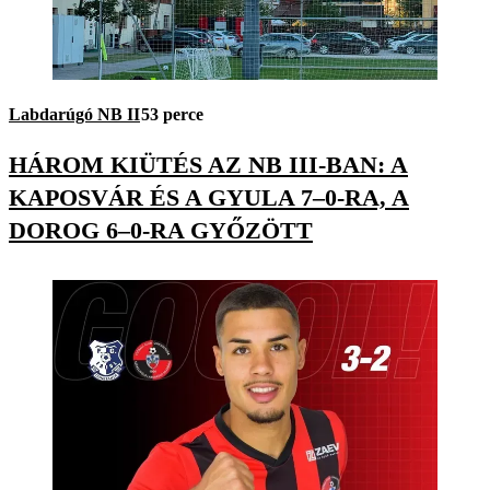
Labdarúgó NB II
53 perce
HÁROM KIÜTÉS AZ NB III-BAN: A
KAPOSVÁR ÉS A GYULA 7–0-RA, A
DOROG 6–0-RA GYŐZÖTT