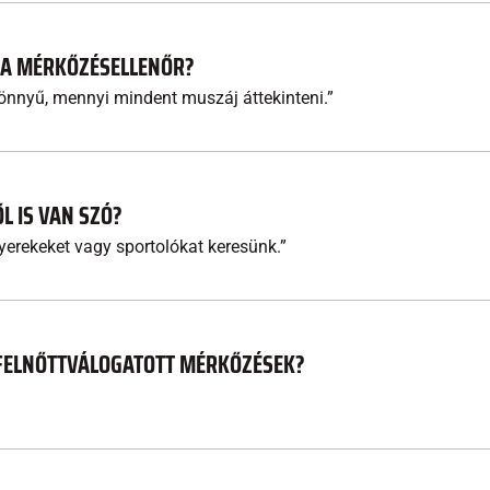
L A MÉRKŐZÉSELLENŐR?
könnyű, mennyi mindent muszáj áttekinteni.”
L IS VAN SZÓ?
yerekeket vagy sportolókat keresünk.”
 FELNŐTTVÁLOGATOTT MÉRKŐZÉSEK?