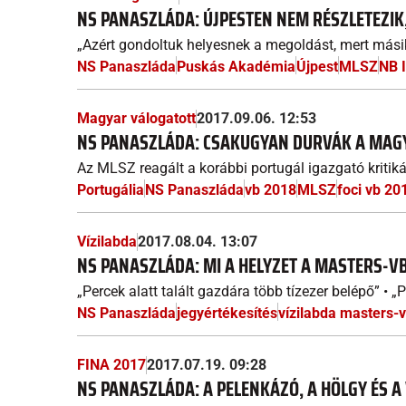
NS PANASZLÁDA: ÚJPESTEN NEM RÉSZLETEZIK
„Azért gondoltuk helyesnek a megoldást, mert másik
NS Panaszláda
Puskás Akadémia
Újpest
MLSZ
NB I
Magyar válogatott
2017.09.06. 12:53
NS PANASZLÁDA: CSAKUGYAN DURVÁK A MAG
Az MLSZ reagált a korábbi portugál igazgató kritiká
Portugália
NS Panaszláda
vb 2018
MLSZ
foci vb 20
Vízilabda
2017.08.04. 13:07
NS PANASZLÁDA: MI A HELYZET A MASTERS-VB
„Percek alatt talált gazdára több tízezer belépő” • „P
NS Panaszláda
jegyértékesítés
vízilabda masters-
FINA 2017
2017.07.19. 09:28
NS PANASZLÁDA: A PELENKÁZÓ, A HÖLGY ÉS A 