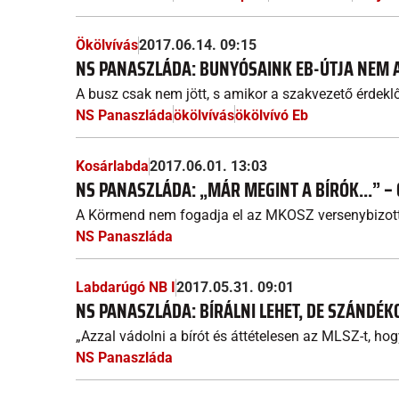
Ökölvívás
2017.06.14. 09:15
NS PANASZLÁDA: BUNYÓSAINK EB-ÚTJA NEM 
A busz csak nem jött, s amikor a szakvezető érdeklő
NS Panaszláda
ökölvívás
ökölvívó Eb
Kosárlabda
2017.06.01. 13:03
NS PANASZLÁDA: „MÁR MEGINT A BÍRÓK...” –
A Körmend nem fogadja el az MKOSZ versenybizott
NS Panaszláda
Labdarúgó NB I
2017.05.31. 09:01
NS PANASZLÁDA: BÍRÁLNI LEHET, DE SZÁNDÉ
„Azzal vádolni a bírót és áttételesen az MLSZ-t, hogy
NS Panaszláda