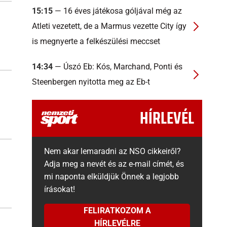
15:15
— 16 éves játékosa góljával még az
Atleti vezetett, de a Marmus vezette City így
is megnyerte a felkészülési meccset
14:34
— Úszó Eb: Kós, Marchand, Ponti és
Steenbergen nyitotta meg az Eb-t
HÍRLEVÉL
Nem akar lemaradni az NSO cikkeiről?
Adja meg a nevét és az e-mail címét, és
mi naponta elküldjük Önnek a legjobb
írásokat!
FELIRATKOZOM A
HÍRLEVÉLRE