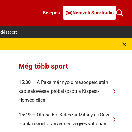
Belépés
Nemzeti Sportrádió
tlássport
Még több sport
15:30
— A Paks már nyolc másodperc után
kapuralövéssel próbálkozott a Kispest-
Honvéd ellen
15:19
— Öttusa Eb: Koleszár Mihály és Guzi
Blanka ismét aranyérmes vegyes váltóban