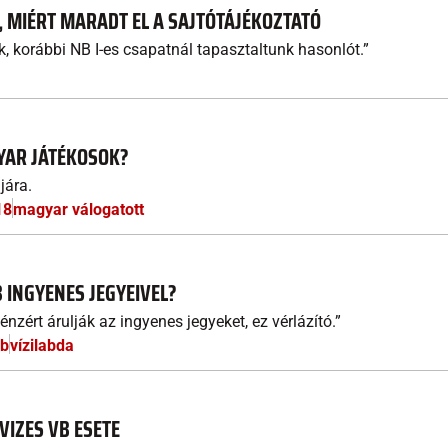
, MIÉRT MARADT EL A SAJTÓTÁJÉKOZTATÓ
, korábbi NB I-es csapatnál tapasztaltunk hasonlót.”
YAR JÁTÉKOSOK?
jára.
18
magyar válogatott
 INGYENES JEGYEIVEL?
énzért árulják az ingyenes jegyeket, ez vérlázító.”
vb
vízilabda
VIZES VB ESETE