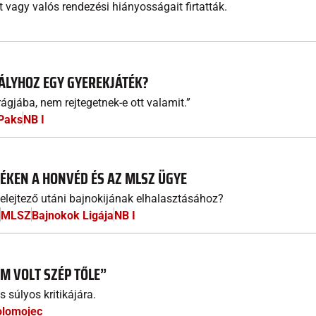
 vagy valós rendezési hiányosságait firtatták.
ÁLYHOZ EGY GYEREKJÁTÉK?
gjába, nem rejtegetnek-e ott valamit.”
Paks
NB I
TÉKEN A HONVÉD ÉS AZ MLSZ ÜGYE
selejtező utáni bajnokijának elhalasztásához?
MLSZ
Bajnokok Ligája
NB I
M VOLT SZÉP TŐLE”
 súlyos kritikájára.
Kolomojec