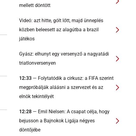
mellett döntött
Videó: azt hitte, gólt lőtt, majd ünneplés
közben beleesett az alagútba a brazil
játékos
Gyász: elhunyt egy versenyző a nagyatádi
triatlonversenyen
12:33
— Folytatódik a cirkusz: a FIFA szerint
megpróbálják aláásni a szervezet és az
elnök tekintélyét
12:28
— Emil Nielsen: A csapat célja, hogy
bejusson a Bajnokok Ligája négyes
döntőjébe