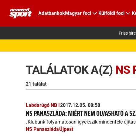
Adatbankok
Magyar foci
Külföldi foci
K
Friss hír
TALÁLATOK A(Z)
NS 
21 találat
Labdarúgó NB I
2017.12.05. 08:58
NS PANASZLÁDA: MIÉRT NEM OLVASHATÓ A SZÁ
„Klubunk folyamatosan igyekszik mindenféle újításb
NS Panaszláda
Újpest