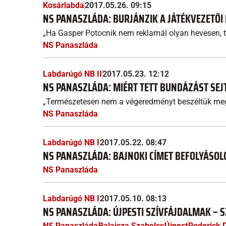
Kosárlabda
2017.05.26. 09:15
NS PANASZLÁDA: BURJÁNZIK A JÁTÉKVEZETŐ
„Ha Gasper Potocnik nem reklamál olyan hevesen, t
NS Panaszláda
Labdarúgó NB II
2017.05.23. 12:12
NS PANASZLÁDA: MIÉRT TETT BUNDÁZÁST SE
„Természetesen nem a végeredményt beszéltük me
NS Panaszláda
Labdarúgó NB I
2017.05.22. 08:47
NS PANASZLÁDA: BAJNOKI CÍMET BEFOLYÁSOL
NS Panaszláda
Labdarúgó NB I
2017.05.10. 08:13
NS PANASZLÁDA: ÚJPESTI SZÍVFÁJDALMAK – 
NS Panaszláda
Balajcza Szabolcs
Újpest
Roderick 