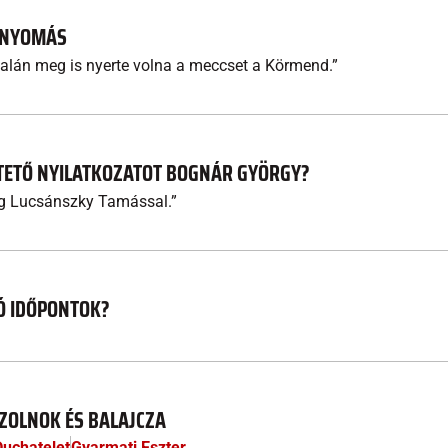
I NYOMÁS
alán meg is nyerte volna a meccset a Körmend.”
JTETŐ NYILATKOZATOT BOGNÁR GYÖRGY?
g Lucsánszky Tamással.”
Ó IDŐPONTOK?
SZOLNOK ÉS BALAJCZA
Duchatelet
Gyarmati Eszter