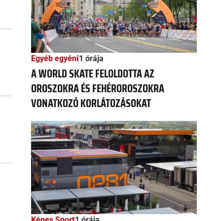
Egyéb egyéni
1 órája
A WORLD SKATE FELOLDOTTA AZ
OROSZOKRA ÉS FEHÉROROSZOKRA
VONATKOZÓ KORLÁTOZÁSOKAT
Képes Sport
1 órája