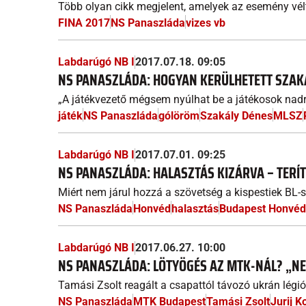
Több olyan cikk megjelent, amelyek az esemény vélt
FINA 2017
NS Panaszláda
vizes vb
Labdarúgó NB I
2017.07.18. 09:05
NS PANASZLÁDA: HOGYAN KERÜLHETETT SZAK
„A játékvezető mégsem nyúlhat be a játékosok nadrá
játék
NS Panaszláda
gólöröm
Szakály Dénes
MLSZ
Labdarúgó NB I
2017.07.01. 09:25
NS PANASZLÁDA: HALASZTÁS KIZÁRVA – TERÍ
Miért nem járul hozzá a szövetség a kispestiek BL-
NS Panaszláda
Honvéd
halasztás
Budapest Honvéd
Labdarúgó NB I
2017.06.27. 10:00
NS PANASZLÁDA: LÖTYÖGÉS AZ MTK-NÁL? „NE
Tamási Zsolt reagált a csapattól távozó ukrán légiós
NS Panaszláda
MTK Budapest
Tamási Zsolt
Jurij 