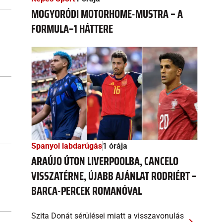
MOGYORÓDI MOTORHOME-MUSTRA – A
FORMULA–1 HÁTTERE
Spanyol labdarúgás
1 órája
ARAÚJO ÚTON LIVERPOOLBA, CANCELO
VISSZATÉRNE, ÚJABB AJÁNLAT RODRIÉRT –
BARCA-PERCEK ROMANÓVAL
Szita Donát sérülései miatt a visszavonulás