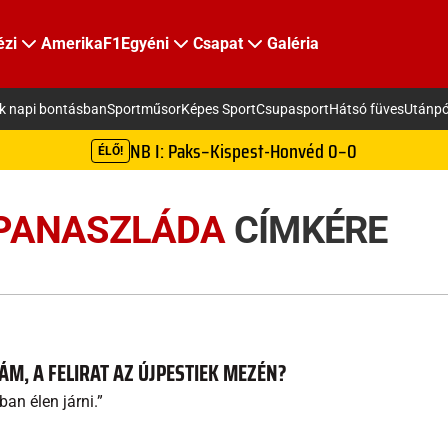
ézi
Amerika
F1
Egyéni
Csapat
Galéria
ek napi bontásban
Sportműsor
Képes Sport
Csupasport
Hátsó füves
Utánpó
NB I: Paks–Kispest-Honvéd 0–0
ÉLŐ!
PANASZLÁDA
CÍMKÉRE
M, A FELIRAT AZ ÚJPESTIEK MEZÉN?
an élen járni.”