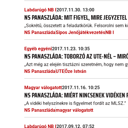
Labdarúgó NB I
2017.11.30. 13:00
NS PANASZLÁDA: MIT FIGYEL, MIRE JEGYZETE
„Sokrétű, összetett a feladatkörük. Felsorolni sem 
NS Panaszláda
Sipos Jenő
játékvezetés
NB I
Egyéb egyéni
2017.11.23. 10:35
NS PANASZLÁDA: TOBORZÓ AZ UTE-NÉL – MIRŐ
„Azt még az elején tisztázni szeretném, hogy nem g
NS Panaszláda
UTE
Őze István
Magyar válogatott
2017.11.16. 10:25
NS PANASZLÁDA: MIÉRT NINCSENEK VIDÉKEN
„A vidéki helyszínekre is figyelmet fordít az MLSZ.”
NS Panaszláda
magyar válogatott
Labdarúgó NB I
2017.09.12. 07:52