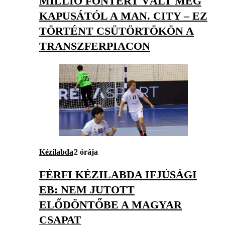
MILLIÓ FONTÉRT VÁLT MEG
KAPUSÁTÓL A MAN. CITY – EZ
TÖRTÉNT CSÜTÖRTÖKÖN A
TRANSZFERPIACON
Kézilabda
2 órája
FÉRFI KÉZILABDA IFJÚSÁGI
EB: NEM JUTOTT
ELŐDÖNTŐBE A MAGYAR
CSAPAT