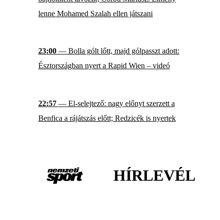
lenne Mohamed Szalah ellen játszani
23:00
— Bolla gólt lőtt, majd gólpasszt adott:
Észtországban nyert a Rapid Wien – videó
22:57
— El-selejtező: nagy előnyt szerzett a
Benfica a rájátszás előtt; Redzicék is nyertek
HÍRLEVÉL