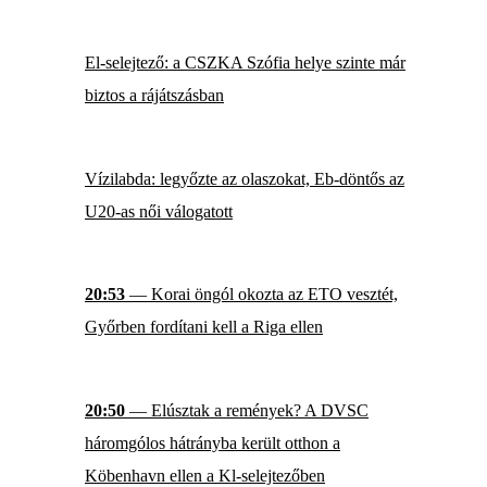
El-selejtező: a CSZKA Szófia helye szinte már
biztos a rájátszásban
Vízilabda: legyőzte az olaszokat, Eb-döntős az
U20-as női válogatott
20:53
— Korai öngól okozta az ETO vesztét,
Győrben fordítani kell a Riga ellen
20:50
— Elúsztak a remények? A DVSC
háromgólos hátrányba került otthon a
Köbenhavn ellen a Kl-selejtezőben