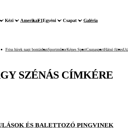
Kézi
Amerika
F1
Egyéni
Csapat
Galéria
Friss hírek napi bontásban
Sportműsor
Képes Sport
Csupasport
Hátsó füves
Utá
GY SZÉNÁS
CÍMKÉRE
LÁSOK ÉS BALETTOZÓ PINGVINEK