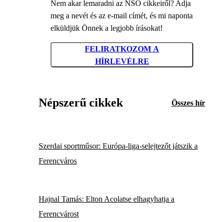
Nem akar lemaradni az NSO cikkeiről? Adja
meg a nevét és az e-mail címét, és mi naponta
elküldjük Önnek a legjobb írásokat!
FELIRATKOZOM A
HÍRLEVÉLRE
Népszerű cikkek
Összes hír
Szerdai sportműsor: Európa-liga-selejtezőt játszik a
Ferencváros
Hajnal Tamás: Elton Acolatse elhagyhatja a
Ferencvárost