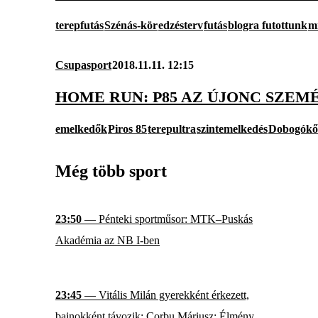
terepfutás
Szénás-kör
edzésterv
futás
blogra futottunk
mi
Csupasport
2018.11.11. 12:15
HOME RUN: P85 AZ ÚJONC SZEM
emelkedők
Piros 85
terepultra
szintemelkedés
Dobogókő
Még több sport
23:50
— Pénteki sportműsor: MTK–Puskás
Akadémia az NB I-ben
23:45
— Vitális Milán gyerekként érkezett,
bajnokként távozik; Corbu Máriusz: Élmény