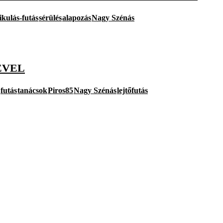
kulás-futás
sérülés
alapozás
Nagy Szénás
ÉVEL
futás
tanácsok
Piros85
Nagy Szénás
lejtőfutás