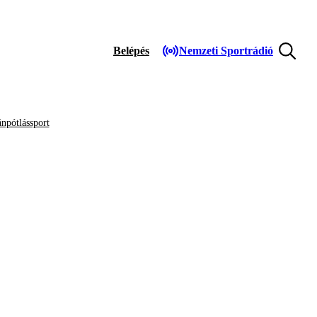
Belépés
Nemzeti Sportrádió
npótlássport