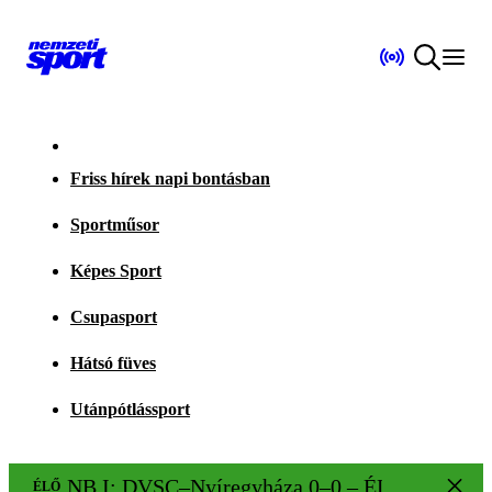
Friss hírek napi bontásban
Sportműsor
Képes Sport
Csupasport
Hátsó füves
Utánpótlássport
NB I: DVSC–Nyíregyháza 0–0 – ÉLŐ!
ÉLŐ