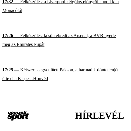
17:32
— Felkészülés: a Liverpool kétgólos előnyről kapott ki a
Monacótól
17:26
— Felkészülés: későn ébredt az Arsenal, a BVB nyerte
meg az Emirates-kupát
17:25
— Kétszer is egyenlített Pakson, a harmadik döntetlenjét
érte el a Kispest-Honvéd
HÍRLEVÉL