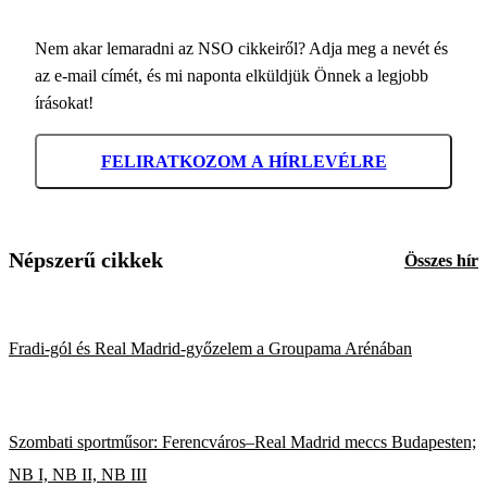
Nem akar lemaradni az NSO cikkeiről? Adja meg a nevét és
az e-mail címét, és mi naponta elküldjük Önnek a legjobb
írásokat!
FELIRATKOZOM A HÍRLEVÉLRE
Népszerű cikkek
Összes hír
Fradi-gól és Real Madrid-győzelem a Groupama Arénában
Szombati sportműsor: Ferencváros–Real Madrid meccs Budapesten;
NB I, NB II, NB III