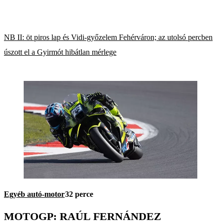
NB II: öt piros lap és Vidi-győzelem Fehérváron; az utolsó percben
úszott el a Gyirmót hibátlan mérlege
Egyéb autó-motor
32 perce
MOTOGP: RAÚL FERNÁNDEZ