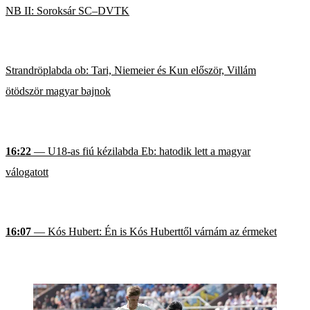
NB II: Soroksár SC–DVTK
Strandröplabda ob: Tari, Niemeier és Kun először, Villám
ötödször magyar bajnok
16:22
— U18-as fiú kézilabda Eb: hatodik lett a magyar
válogatott
16:07
— Kós Hubert: Én is Kós Huberttől várnám az érmeket