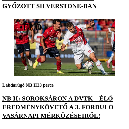
GYŐZÖTT SILVERSTONE-BAN
•
ÉLŐ
Labdarúgó NB II
33 perce
NB II: SOROKSÁRON A DVTK – ÉLŐ
EREDMÉNYKÖVETŐ A 3. FORDULÓ
VASÁRNAPI MÉRKŐZÉSEIRŐL!