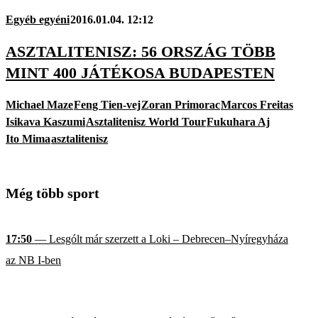
Egyéb egyéni
2016.01.04. 12:12
ASZTALITENISZ: 56 ORSZÁG TÖBB
MINT 400 JÁTÉKOSA BUDAPESTEN
Michael Maze
Feng Tien-vej
Zoran Primorac
Marcos Freitas
Isikava Kaszumi
Asztalitenisz World Tour
Fukuhara Aj
Ito Mima
asztalitenisz
Még több sport
17:50
— Lesgólt már szerzett a Loki – Debrecen–Nyíregyháza
az NB I-ben