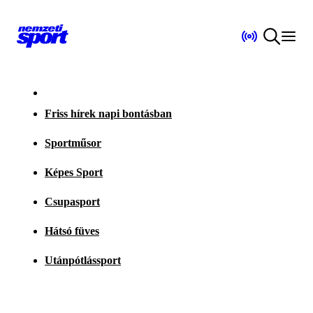
Friss hírek napi bontásban
Sportműsor
Képes Sport
Csupasport
Hátsó füves
Utánpótlássport