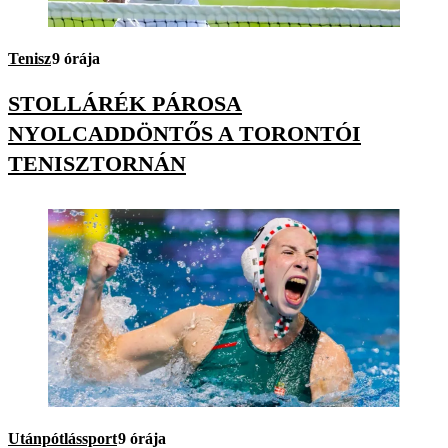
Tenisz
9 órája
STOLLÁRÉK PÁROSA
NYOLCADDÖNTŐS A TORONTÓI
TENISZTORNÁN
Utánpótlássport
9 órája