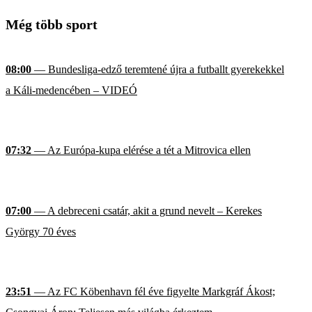
Még több sport
08:00
— Bundesliga-edző teremtené újra a futballt gyerekekkel
a Káli-medencében – VIDEÓ
07:32
— Az Európa-kupa elérése a tét a Mitrovica ellen
07:00
— A debreceni csatár, akit a grund nevelt – Kerekes
György 70 éves
23:51
— Az FC Köbenhavn fél éve figyelte Markgráf Ákost;