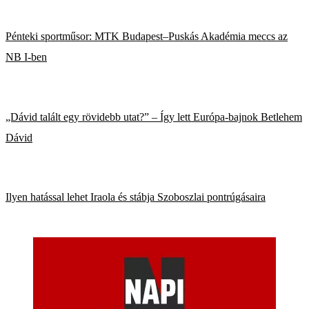
Pénteki sportműsor: MTK Budapest–Puskás Akadémia meccs az
NB I-ben
„Dávid talált egy rövidebb utat?” – Így lett Európa-bajnok Betlehem
Dávid
Ilyen hatással lehet Iraola és stábja Szoboszlai pontrúgásaira