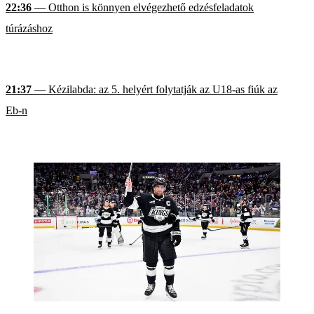
22:36
— Otthon is könnyen elvégezhető edzésfeladatok
túrázáshoz
21:37
— Kézilabda: az 5. helyért folytatják az U18-as fiúk az
Eb-n