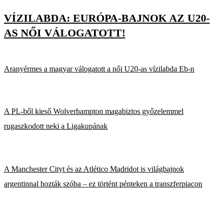
VÍZILABDA: EURÓPA-BAJNOK AZ U20-
AS NŐI VÁLOGATOTT!
Aranyérmes a magyar válogatott a női U20-as vízilabda Eb-n
A PL-ből kieső Wolverhampton magabiztos győzelemmel
rugaszkodott neki a Ligakupának
A Manchester Cityt és az Atlético Madridot is világbajnok
argentinnal hozták szóba – ez történt pénteken a transzferpiacon