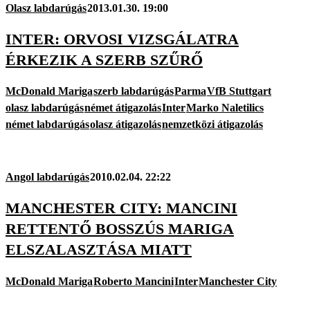
Olasz labdarúgás
2013.01.30. 19:00
INTER: ORVOSI VIZSGÁLATRA
ÉRKEZIK A SZERB SZŰRŐ
McDonald Mariga
szerb labdarúgás
Parma
VfB Stuttgart
olasz labdarúgás
német átigazolás
Inter
Marko Naletilics
német labdarúgás
olasz átigazolás
nemzetközi átigazolás
Angol labdarúgás
2010.02.04. 22:22
MANCHESTER CITY: MANCINI
RETTENTŐ BOSSZÚS MARIGA
ELSZALASZTÁSA MIATT
McDonald Mariga
Roberto Mancini
Inter
Manchester City