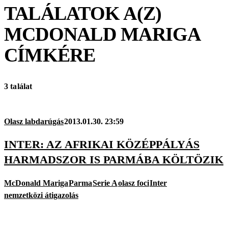
TALÁLATOK A(Z)
MCDONALD MARIGA
CÍMKÉRE
3 találat
Olasz labdarúgás
2013.01.30. 23:59
INTER: AZ AFRIKAI KÖZÉPPÁLYÁS
HARMADSZOR IS PARMÁBA KÖLTÖZIK
McDonald Mariga
Parma
Serie A
olasz foci
Inter
nemzetközi átigazolás