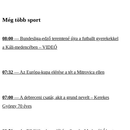
Még több sport
08:00
— Bundesliga-edző teremtené újra a futballt gyerekekkel
a Káli-medencében – VIDEÓ
07:32
— Az Európa-kupa elérése a tét a Mitrovica ellen
07:00
— A debreceni csatár, akit a grund nevelt – Kerekes
György 70 éves