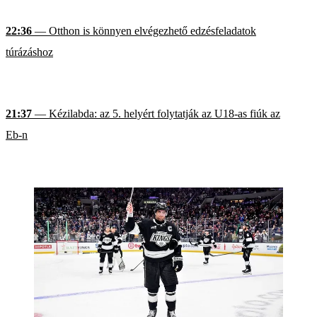
22:36
— Otthon is könnyen elvégezhető edzésfeladatok
túrázáshoz
21:37
— Kézilabda: az 5. helyért folytatják az U18-as fiúk az
Eb-n