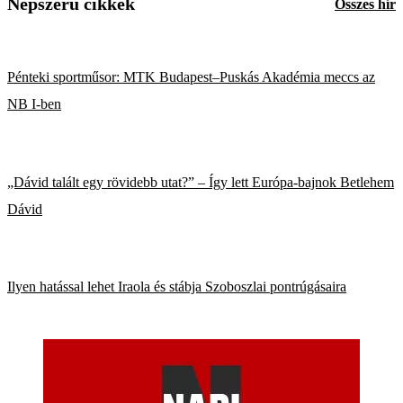
Népszerű cikkek
Összes hír
Pénteki sportműsor: MTK Budapest–Puskás Akadémia meccs az
NB I-ben
„Dávid talált egy rövidebb utat?” – Így lett Európa-bajnok Betlehem
Dávid
Ilyen hatással lehet Iraola és stábja Szoboszlai pontrúgásaira