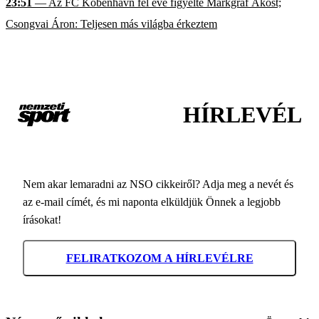
23:51
— Az FC Köbenhavn fél éve figyelte Markgráf Ákost;
Csongvai Áron: Teljesen más világba érkeztem
HÍRLEVÉL
Nem akar lemaradni az NSO cikkeiről? Adja meg a nevét és
az e-mail címét, és mi naponta elküldjük Önnek a legjobb
írásokat!
FELIRATKOZOM A HÍRLEVÉLRE