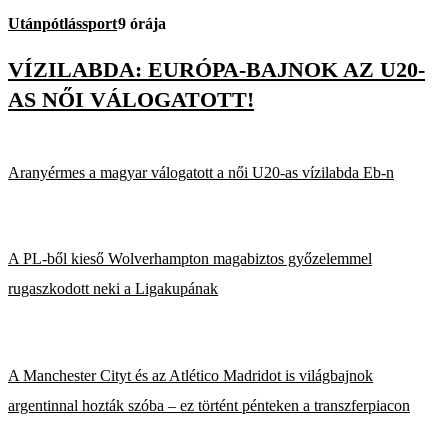
Utánpótlássport
9 órája
VÍZILABDA: EURÓPA-BAJNOK AZ U20-
AS NŐI VÁLOGATOTT!
Aranyérmes a magyar válogatott a női U20-as vízilabda Eb-n
A PL-ből kieső Wolverhampton magabiztos győzelemmel
rugaszkodott neki a Ligakupának
A Manchester Cityt és az Atlético Madridot is világbajnok
argentinnal hozták szóba – ez történt pénteken a transzferpiacon