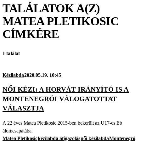
TALÁLATOK A(Z)
MATEA PLETIKOSIC
CÍMKÉRE
1 találat
Kézilabda
2020.05.19. 10:45
NŐI KÉZI: A HORVÁT IRÁNYÍTÓ IS A
MONTENEGRÓI VÁLOGATOTTAT
VÁLASZTJA
A 22 éves Matea Pletikosic 2015-ben bekerült az U17-es Eb
álomcsapatába.
Matea Pletikosic
kézilabda átigazolás
női kézilabda
Montenegró