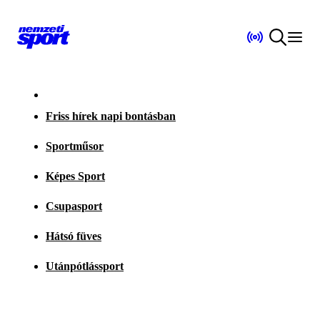
Friss hírek napi bontásban
Sportműsor
Képes Sport
Csupasport
Hátsó füves
Utánpótlássport