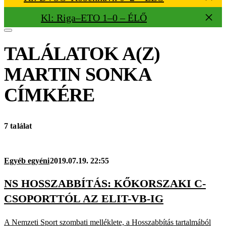
Kl: Riga–ETO 1–0 – ÉLŐ
TALÁLATOK A(Z)
MARTIN SONKA
CÍMKÉRE
7 találat
Egyéb egyéni
2019.07.19. 22:55
NS HOSSZABBÍTÁS: KŐKORSZAKI C-
CSOPORTTÓL AZ ELIT-VB-IG
A Nemzeti Sport szombati melléklete, a Hosszabbítás tartalmából