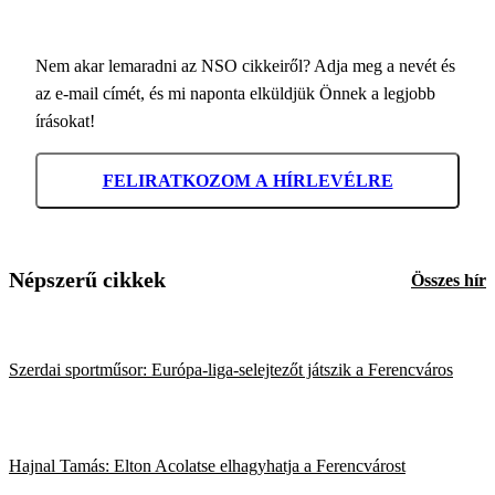
Nem akar lemaradni az NSO cikkeiről? Adja meg a nevét és
az e-mail címét, és mi naponta elküldjük Önnek a legjobb
írásokat!
FELIRATKOZOM A HÍRLEVÉLRE
Népszerű cikkek
Összes hír
Szerdai sportműsor: Európa-liga-selejtezőt játszik a Ferencváros
Hajnal Tamás: Elton Acolatse elhagyhatja a Ferencvárost