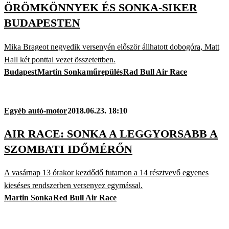
ÖRÖMKÖNNYEK ÉS SONKA-SIKER
BUDAPESTEN
Mika Brageot negyedik versenyén először állhatott dobogóra, Matt
Hall két ponttal vezet összetettben.
Budapest
Martin Sonka
műrepülés
Rad Bull Air Race
Egyéb autó-motor
2018.06.23. 18:10
AIR RACE: SONKA A LEGGYORSABB A
SZOMBATI IDŐMÉRŐN
A vasárnap 13 órakor kezdődő futamon a 14 résztvevő egyenes
kieséses rendszerben versenyez egymással.
Martin Sonka
Red Bull Air Race