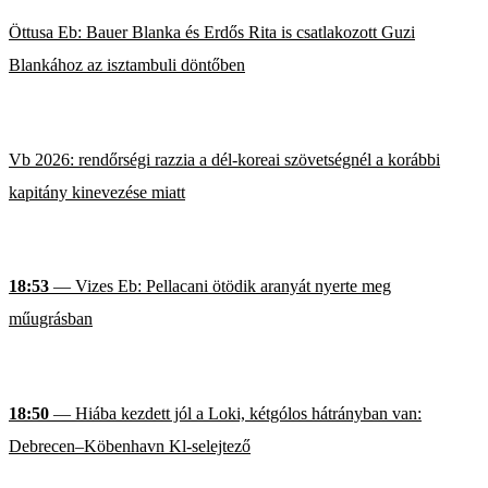
Öttusa Eb: Bauer Blanka és Erdős Rita is csatlakozott Guzi
Blankához az isztambuli döntőben
Vb 2026: rendőrségi razzia a dél-koreai szövetségnél a korábbi
kapitány kinevezése miatt
18:53
— Vizes Eb: Pellacani ötödik aranyát nyerte meg
műugrásban
18:50
— Hiába kezdett jól a Loki, kétgólos hátrányban van:
Debrecen–Köbenhavn Kl-selejtező