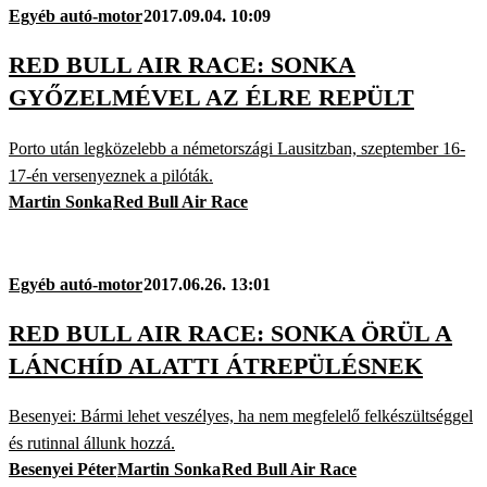
Egyéb autó-motor
2017.09.04. 10:09
RED BULL AIR RACE: SONKA
GYŐZELMÉVEL AZ ÉLRE REPÜLT
Porto után legközelebb a németországi Lausitzban, szeptember 16-
17-én versenyeznek a pilóták.
Martin Sonka
Red Bull Air Race
Egyéb autó-motor
2017.06.26. 13:01
RED BULL AIR RACE: SONKA ÖRÜL A
LÁNCHÍD ALATTI ÁTREPÜLÉSNEK
Besenyei: Bármi lehet veszélyes, ha nem megfelelő felkészültséggel
és rutinnal állunk hozzá.
Besenyei Péter
Martin Sonka
Red Bull Air Race