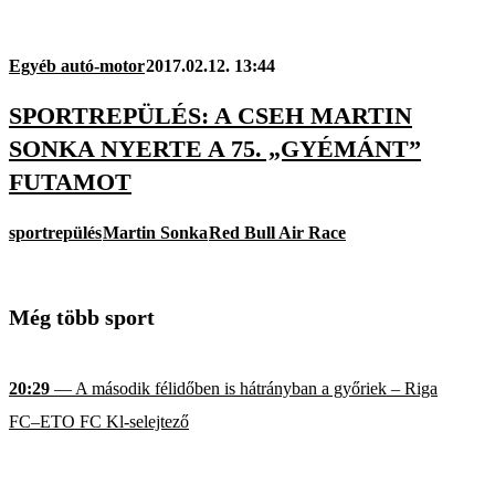
Egyéb autó-motor
2017.02.12. 13:44
SPORTREPÜLÉS: A CSEH MARTIN
SONKA NYERTE A 75. „GYÉMÁNT”
FUTAMOT
sportrepülés
Martin Sonka
Red Bull Air Race
Még több sport
20:29
— A második félidőben is hátrányban a győriek – Riga
FC–ETO FC Kl-selejtező