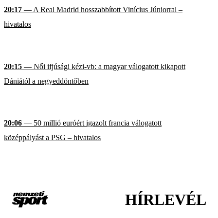
20:17
— A Real Madrid hosszabbított Vinícius Júniorral –
hivatalos
20:15
— Női ifjúsági kézi-vb: a magyar válogatott kikapott
Dániától a negyeddöntőben
20:06
— 50 millió euróért igazolt francia válogatott
középpályást a PSG – hivatalos
HÍRLEVÉL