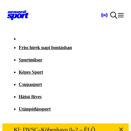
Friss hírek napi bontásban
Sportműsor
Képes Sport
Csupasport
Hátsó füves
Utánpótlássport
Kl: DVSC–Köbenhavn 0–2 – ÉLŐ