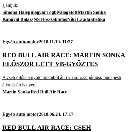
ajánljuk:
Simona Halep
magyar rögbiválogatott
Martin Sonka
Kangyal Balázs
NS Hosszabbítás
Niki Lauda
atlétika
Egyéb autó-motor
2018.11.19. 11:27
RED BULL AIR RACE: MARTIN SONKA
ELŐSZÖR LETT VB-GYŐZTES
A cseh pilóta a nyolc futamból álló vb-sorozat júniusi, budapesti
állomásán is nyert.
Martin Sonka
Red Bull Air Race
Egyéb autó-motor
2018.06.24. 17:17
RED BULL AIR RACE: CSEH