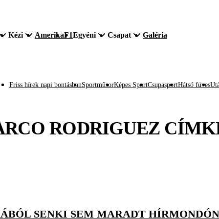
Kézi
Amerika
F1
Egyéni
Csapat
Galéria
Friss hírek napi bontásban
Sportműsor
Képes Sport
Csupasport
Hátsó füves
Utá
RCO RODRIGUEZ
CÍMK
KÁBÓL SENKI SEM MARADT HÍRMONDÓ