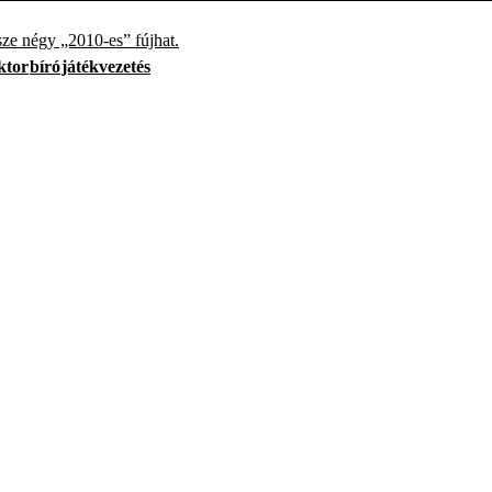
sze négy „2010-es” fújhat.
ktor
bíró
játékvezetés