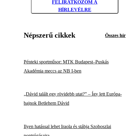
FELIRATKOZOM A
HÍRLEVÉLRE
Népszerű cikkek
Összes hír
Pénteki sportműsor: MTK Budapest–Puskás
Akadémia meccs az NB I-ben
„Dávid talált egy rövidebb utat?” – Így lett Európa-
bajnok Betlehem Dávid
Ilyen hatással lehet Iraola és stábja Szoboszlai
pontrúgásaira