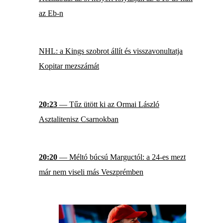
az Eb-n
NHL: a Kings szobrot állít és visszavonultatja
Kopitar mezszámát
20:23
— Tűz ütött ki az Ormai László
Asztalitenisz Csarnokban
20:20
— Méltó búcsú Marguctól: a 24-es mezt
már nem viseli más Veszprémben