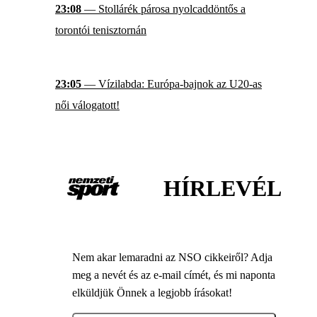
23:08
— Stollárék párosa nyolcaddöntős a
torontói tenisztornán
23:05
— Vízilabda: Európa-bajnok az U20-as
női válogatott!
HÍRLEVÉL
Nem akar lemaradni az NSO cikkeiről? Adja
meg a nevét és az e-mail címét, és mi naponta
elküldjük Önnek a legjobb írásokat!