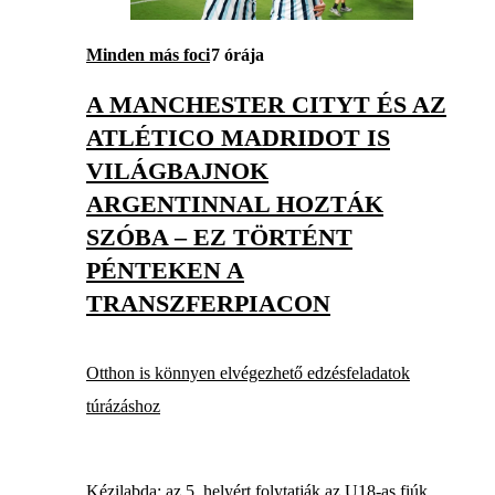
Minden más foci
7 órája
A MANCHESTER CITYT ÉS AZ
ATLÉTICO MADRIDOT IS
VILÁGBAJNOK
ARGENTINNAL HOZTÁK
SZÓBA – EZ TÖRTÉNT
PÉNTEKEN A
TRANSZFERPIACON
Otthon is könnyen elvégezhető edzésfeladatok
túrázáshoz
Kézilabda: az 5. helyért folytatják az U18-as fiúk