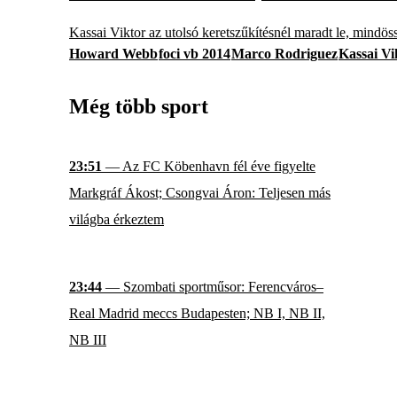
Kassai Viktor az utolsó keretszűkítésnél maradt le, mindös
Howard Webb
foci vb 2014
Marco Rodriguez
Kassai Vi
Még több sport
23:51
— Az FC Köbenhavn fél éve figyelte
Markgráf Ákost; Csongvai Áron: Teljesen más
világba érkeztem
23:44
— Szombati sportműsor: Ferencváros–
Real Madrid meccs Budapesten; NB I, NB II,
NB III