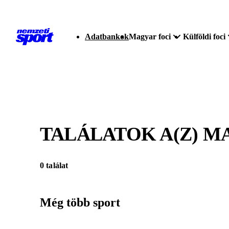
Adatbankok
Magyar foci
Külföldi foci
TALÁLATOK A(Z)
MA
0 találat
Még több sport