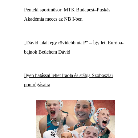
Pénteki sportműsor: MTK Budapest–Puskás
Akadémia meccs az NB I-ben
„Dávid talált egy rövidebb utat?” – Így lett Európa-
bajnok Betlehem Dávid
Ilyen hatással lehet Iraola és stábja Szoboszlai
pontrúgásaira