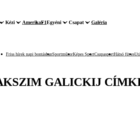
Kézi
Amerika
F1
Egyéni
Csapat
Galéria
Friss hírek napi bontásban
Sportműsor
Képes Sport
Csupasport
Hátsó füves
Utá
KSZIM GALICKIJ
CÍMK