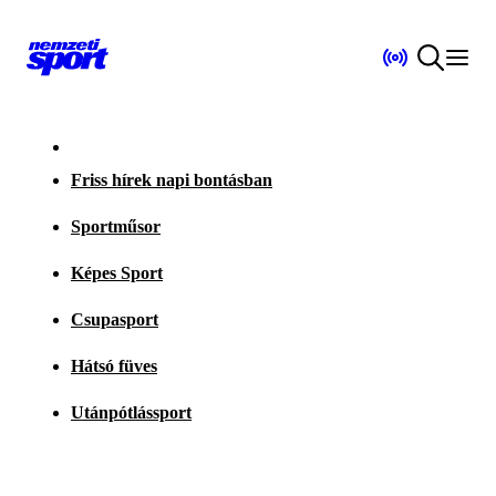
Friss hírek napi bontásban
Sportműsor
Képes Sport
Csupasport
Hátsó füves
Utánpótlássport