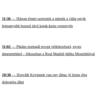
11:36
— Három érmet szereztek a mieink a világ egyik
legnagyobb hosszú távú kajak-kenu versenyén
11:02
— Pikáns portugál recept védekezéssel, gyors
átmenetekkel – fókuszban a Real Madrid játéka Mourinhóval
10:30
— Horváth Kevinnek van egy álma: jó lenne újra
dobogóra állni