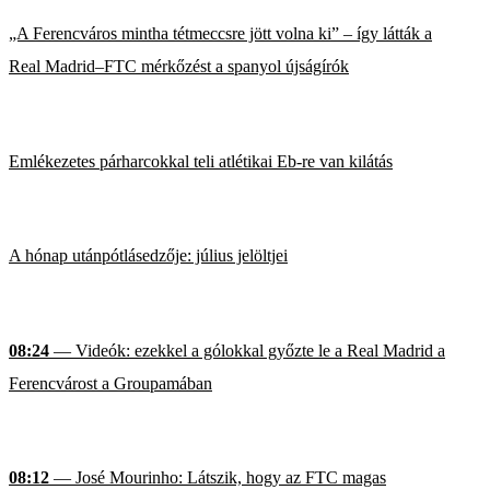
„A Ferencváros mintha tétmeccsre jött volna ki” – így látták a
Real Madrid–FTC mérkőzést a spanyol újságírók
Emlékezetes párharcokkal teli atlétikai Eb-re van kilátás
A hónap utánpótlásedzője: július jelöltjei
08:24
— Videók: ezekkel a gólokkal győzte le a Real Madrid a
Ferencvárost a Groupamában
08:12
— José Mourinho: Látszik, hogy az FTC magas