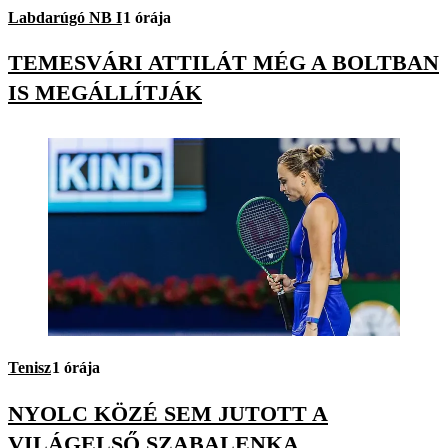
Labdarúgó NB I
1 órája
TEMESVÁRI ATTILÁT MÉG A BOLTBAN
IS MEGÁLLÍTJÁK
Tenisz
1 órája
NYOLC KÖZÉ SEM JUTOTT A
VILÁGELSŐ SZABALENKA