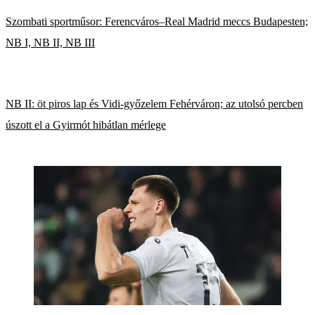
Szombati sportműsor: Ferencváros–Real Madrid meccs Budapesten;
NB I, NB II, NB III
NB II: öt piros lap és Vidi-győzelem Fehérváron; az utolsó percben
úszott el a Gyirmót hibátlan mérlege