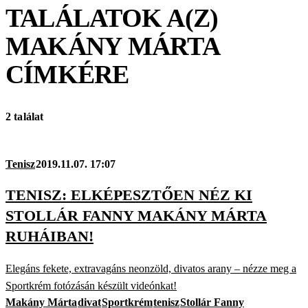
TALÁLATOK A(Z)
MAKÁNY MÁRTA
CÍMKÉRE
2 találat
Tenisz
2019.11.07. 17:07
TENISZ: ELKÉPESZTŐEN NÉZ KI
STOLLÁR FANNY MAKÁNY MÁRTA
RUHÁIBAN!
Elegáns fekete, extravagáns neonzöld, divatos arany – nézze meg a
Sportkrém fotózásán készült videónkat!
Makány Márta
divat
Sportkrém
tenisz
Stollár Fanny