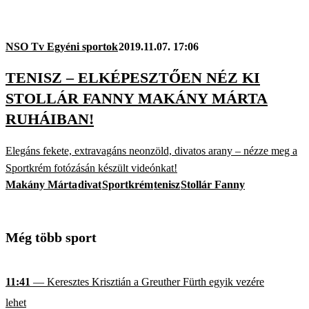
NSO Tv Egyéni sportok
2019.11.07. 17:06
TENISZ – ELKÉPESZTŐEN NÉZ KI
STOLLÁR FANNY MAKÁNY MÁRTA
RUHÁIBAN!
Elegáns fekete, extravagáns neonzöld, divatos arany – nézze meg a
Sportkrém fotózásán készült videónkat!
Makány Márta
divat
Sportkrém
tenisz
Stollár Fanny
Még több sport
11:41
— Keresztes Krisztián a Greuther Fürth egyik vezére
lehet