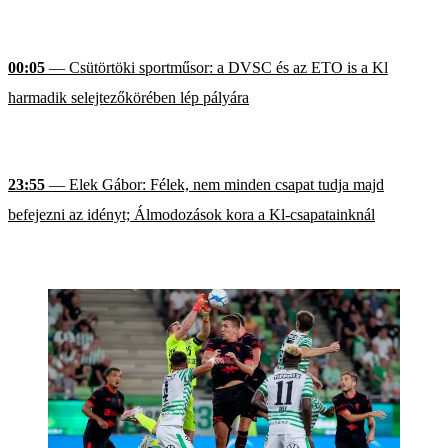
00:05
— Csütörtöki sportműsor: a DVSC és az ETO is a Kl
harmadik selejtezőkörében lép pályára
23:55
— Elek Gábor: Félek, nem minden csapat tudja majd
befejezni az idényt; Álmodozások kora a Kl-csapatainknál