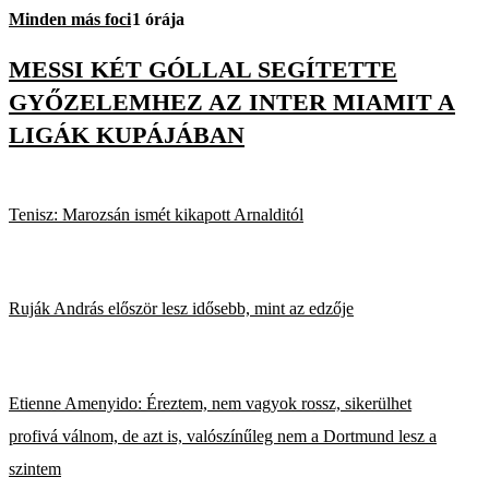
Minden más foci
1 órája
MESSI KÉT GÓLLAL SEGÍTETTE
GYŐZELEMHEZ AZ INTER MIAMIT A
LIGÁK KUPÁJÁBAN
Tenisz: Marozsán ismét kikapott Arnalditól
Ruják András először lesz idősebb, mint az edzője
Etienne Amenyido: Éreztem, nem vagyok rossz, sikerülhet
profivá válnom, de azt is, valószínűleg nem a Dortmund lesz a
szintem