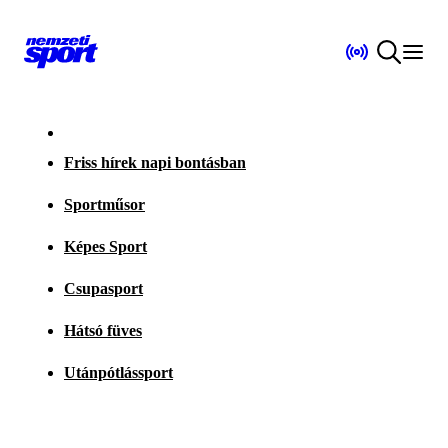
Friss hírek napi bontásban
Sportműsor
Képes Sport
Csupasport
Hátsó füves
Utánpótlássport