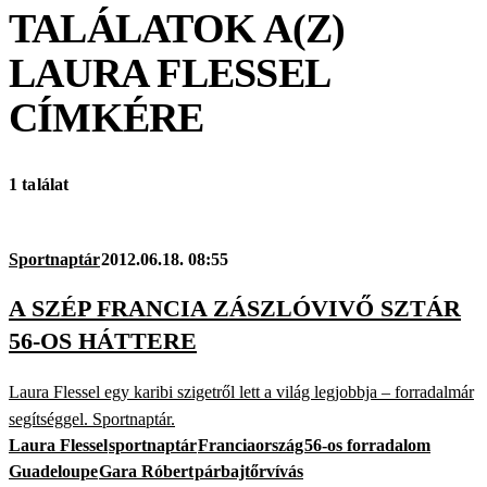
TALÁLATOK A(Z)
LAURA FLESSEL
CÍMKÉRE
1 találat
Sportnaptár
2012.06.18. 08:55
A SZÉP FRANCIA ZÁSZLÓVIVŐ SZTÁR
56-OS HÁTTERE
Laura Flessel egy karibi szigetről lett a világ legjobbja – forradalmár
segítséggel. Sportnaptár.
Laura Flessel
sportnaptár
Franciaország
56-os forradalom
Guadeloupe
Gara Róbert
párbajtőrvívás