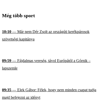
Még több sport
10:10
— Már nem Dér Zsolt az országúti kerékpárosok
szövetségi kapitánya
09:59
— Fájdalmas vereség, távol Európától a Górnik –
lapszemle
09:35
— Elek Gábor: Félek, hogy nem minden csapat tudja
majd befejezni az idényt