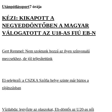
Utánpótlássport
7 órája
KÉZI: KIKAPOTT A
NEGYEDDÖNTŐBEN A MAGYAR
VÁLOGATOTT AZ U18-AS FIÚ EB-N
Gert Remmel: Nem szoktunk hozzá az ilyen színvonalú
meccsekhez, de jól teljesítettünk
El-selejtező: a CSZKA Szófia helye szinte már biztos a
rájátszásban
Vízilabda: legyőzte az olaszokat, Eb-döntős az U20-as női