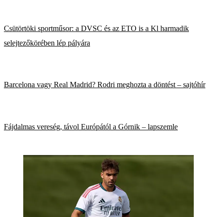
Csütörtöki sportműsor: a DVSC és az ETO is a Kl harmadik
selejtezőkörében lép pályára
Barcelona vagy Real Madrid? Rodri meghozta a döntést – sajtóhír
Fájdalmas vereség, távol Európától a Górnik – lapszemle