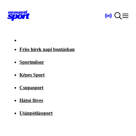
Friss hírek napi bontásban
Sportműsor
Képes Sport
Csupasport
Hátsó füves
Utánpótlássport