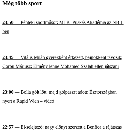
Még több sport
23:50
— Pénteki sportműsor: MTK–Puskás Akadémia az NB I-
ben
23:45
— Vitális Milán gyerekként érkezett, bajnokként távozik;
Corbu Máriusz: Élmény lenne Mohamed Szalah ellen játszani
23:00
— Bolla gólt lőtt, majd gólpasszt adott: Észtországban
nyert a Rapid Wien – videó
22:57
— El-selejtező: nagy előnyt szerzett a Benfica a rájátszás