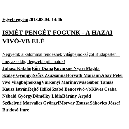
Egyéb egyéni
2013.08.04. 14:46
ISMÉT PENGÉT FOGUNK - A HAZAI
VÍVÓ-VB ELÉ
Negyedik alkalommal rendeznek világbajnokságot Budapesten –
íme, az eddigi legszebb pillanatok!
Juhász Katalin
Eőri Diana
Kovácsné Nyári Magda
Szalay Gyöngyi
Szőcs Zsuzsanna
Horváth Mariann
Abay Péter
vívó-világbajnokság
Várkonyi Marina
vívás
Gábor Tamás
Kausz István
Rejtő Ildikó
Szabó Bence
vívó-vb
Köves Csaba
Nébald György
Dömölky Lídia
Bárány Árpád
Székelyné Marvalics Györgyi
Morvay Zsuzsa
Sákovics József
Bujdosó Imre