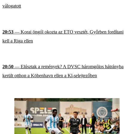
válogatott
20:53
— Korai öngól okozta az ETO vesztét, Győrben fordítani
kell a Riga ellen
20:50
— Elúsztak a remények? A DVSC háromgólos hátrányba
került otthon a Köbenhavn ellen a Kl-selejtezőben