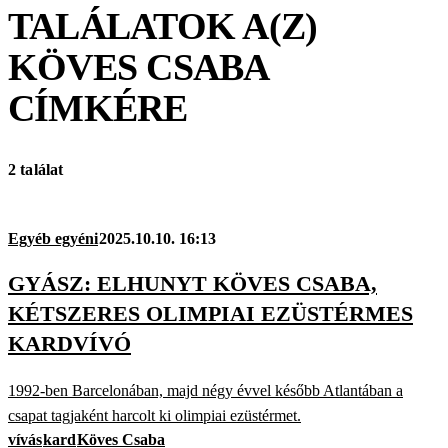
TALÁLATOK A(Z)
KÖVES CSABA
CÍMKÉRE
2 találat
Egyéb egyéni
2025.10.10. 16:13
GYÁSZ: ELHUNYT KÖVES CSABA,
KÉTSZERES OLIMPIAI EZÜSTÉRMES
KARDVÍVÓ
1992-ben Barcelonában, majd négy évvel később Atlantában a
csapat tagjaként harcolt ki olimpiai ezüstérmet.
vívás
kard
Köves Csaba