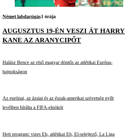
Német labdarúgás
1 órája
AUGUSZTUS 19-ÉN VESZI ÁT HARRY
KANE AZ ARANYCIPŐT
Halász Bence az első magyar döntős az atlétikai Európa-
bajnokságon
Az európai, az ázsiai és az észak-amerikai szövetség nyílt
levélben bírálta a FIFA-elnököt
Heti program: vizes Eb, atlétikai Eb, El-selejtező, La Liga