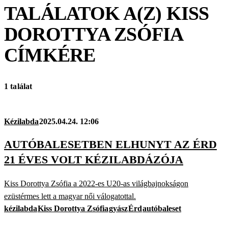
TALÁLATOK A(Z)
KISS
DOROTTYA ZSÓFIA
CÍMKÉRE
1 találat
Kézilabda
2025.04.24. 12:06
AUTÓBALESETBEN ELHUNYT AZ ÉRD
21 ÉVES VOLT KÉZILABDÁZÓJA
Kiss Dorottya Zsófia a 2022-es U20-as világbajnokságon
ezüstérmes lett a magyar női válogatottal.
kézilabda
Kiss Dorottya Zsófia
gyász
Érd
autóbaleset