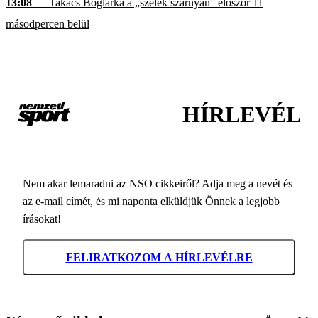
13:08
— Takács Boglárka a „szelek szárnyán” először 11
másodpercen belül
HÍRLEVÉL
Nem akar lemaradni az NSO cikkeiről? Adja meg a nevét és
az e-mail címét, és mi naponta elküldjük Önnek a legjobb
írásokat!
FELIRATKOZOM A HÍRLEVÉLRE