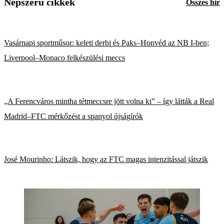
Népszerű cikkek
Összes hír
Vasárnapi sportműsor: keleti derbi és Paks–Honvéd az NB I-ben;
Liverpool–Monaco felkészülési meccs
„A Ferencváros mintha tétmeccsre jött volna ki” – így látták a Real
Madrid–FTC mérkőzést a spanyol újságírók
José Mourinho: Látszik, hogy az FTC magas intenzitással játszik