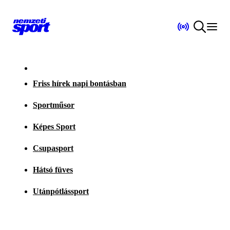
Friss hírek napi bontásban
Sportműsor
Képes Sport
Csupasport
Hátsó füves
Utánpótlássport