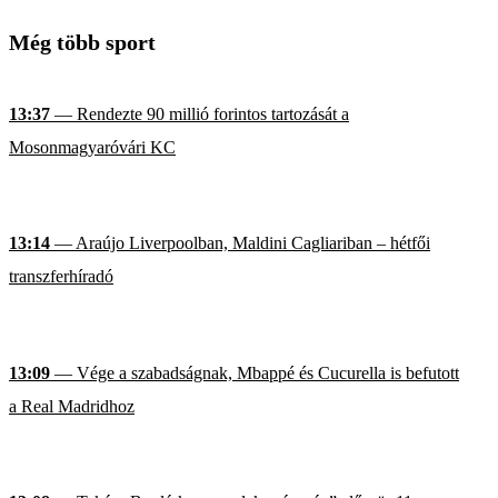
Még több sport
13:37
— Rendezte 90 millió forintos tartozását a
Mosonmagyaróvári KC
13:14
— Araújo Liverpoolban, Maldini Cagliariban – hétfői
transzferhíradó
13:09
— Vége a szabadságnak, Mbappé és Cucurella is befutott
a Real Madridhoz