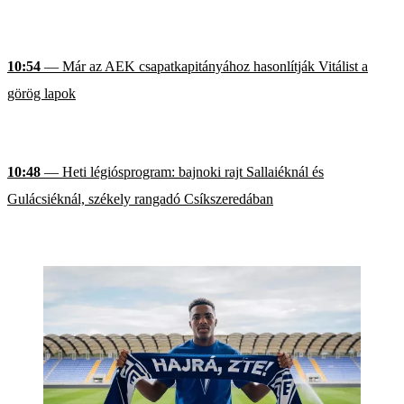
10:54
— Már az AEK csapatkapitányához hasonlítják Vitálist a
görög lapok
10:48
— Heti légiósprogram: bajnoki rajt Sallaiéknál és
Gulácsiéknál, székely rangadó Csíkszeredában