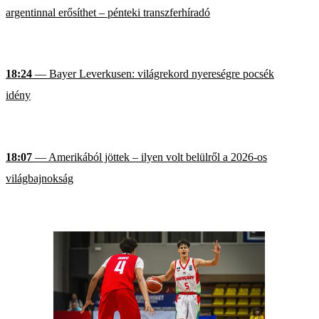
argentinnal erősíthet – pénteki transzferhíradó
18:24
— Bayer Leverkusen: világrekord nyereségre pocsék
idény
18:07
— Amerikából jöttek – ilyen volt belülről a 2026-os
világbajnokság