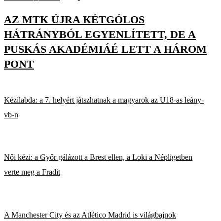
AZ MTK ÚJRA KÉTGÓLOS
HÁTRÁNYBÓL EGYENLÍTETT, DE A
PUSKÁS AKADÉMIÁÉ LETT A HÁROM
PONT
Kézilabda: a 7. helyért játszhatnak a magyarok az U18-as leány-
vb-n
Női kézi: a Győr gálázott a Brest ellen, a Loki a Népligetben
verte meg a Fradit
A Manchester City és az Atlético Madrid is világbajnok