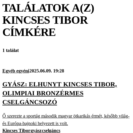
TALÁLATOK A(Z)
KINCSES TIBOR
CÍMKÉRE
1 találat
Egyéb egyéni
2025.06.09. 19:28
GYÁSZ: ELHUNYT KINCSES TIBOR,
OLIMPIAI BRONZÉRMES
CSELGÁNCSOZÓ
Ő szerezte a sportág második magyar ötkarikás érmét, később világ-
és Európa-bajnoki helyezett is volt.
Kincses Tibor
gyász
cselgáncs