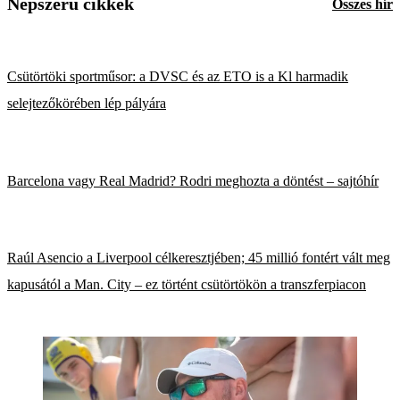
Népszerű cikkek
Összes hír
Csütörtöki sportműsor: a DVSC és az ETO is a Kl harmadik
selejtezőkörében lép pályára
Barcelona vagy Real Madrid? Rodri meghozta a döntést – sajtóhír
Raúl Asencio a Liverpool célkeresztjében; 45 millió fontért vált meg
kapusától a Man. City – ez történt csütörtökön a transzferpiacon