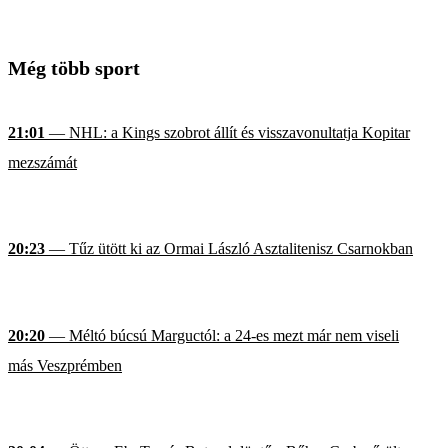
Még több sport
21:01
— NHL: a Kings szobrot állít és visszavonultatja Kopitar
mezszámát
20:23
— Tűz ütött ki az Ormai László Asztalitenisz Csarnokban
20:20
— Méltó búcsú Marguctól: a 24-es mezt már nem viseli
más Veszprémben