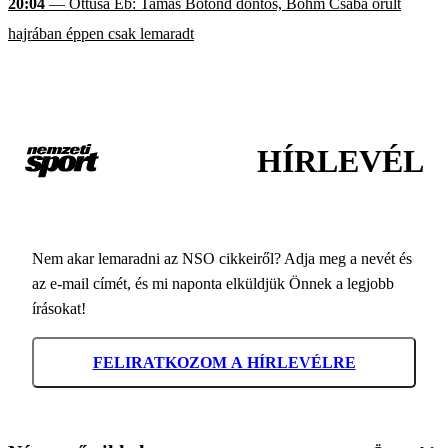
20:04
— Öttusa Eb: Tamás Botond döntős, Bőhm Csaba őrült
hajrában éppen csak lemaradt
HÍRLEVÉL
Nem akar lemaradni az NSO cikkeiről? Adja meg a nevét és
az e-mail címét, és mi naponta elküldjük Önnek a legjobb
írásokat!
FELIRATKOZOM A HÍRLEVÉLRE