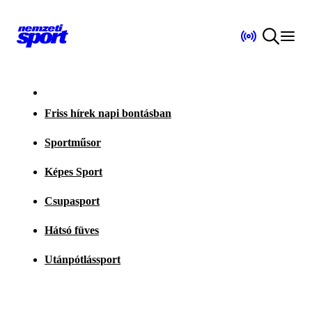
Friss hírek napi bontásban
Sportműsor
Képes Sport
Csupasport
Hátsó füves
Utánpótlássport