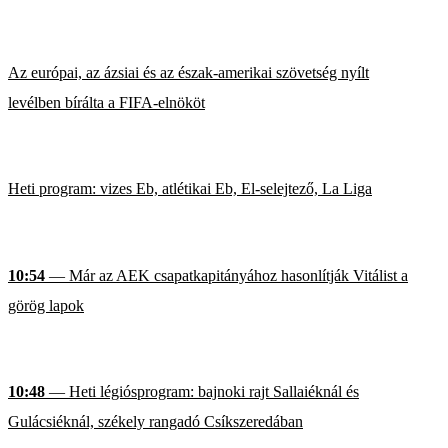
Az európai, az ázsiai és az észak-amerikai szövetség nyílt
levélben bírálta a FIFA-elnököt
Heti program: vizes Eb, atlétikai Eb, El-selejtező, La Liga
10:54
— Már az AEK csapatkapitányához hasonlítják Vitálist a
görög lapok
10:48
— Heti légiósprogram: bajnoki rajt Sallaiéknál és
Gulácsiéknál, székely rangadó Csíkszeredában