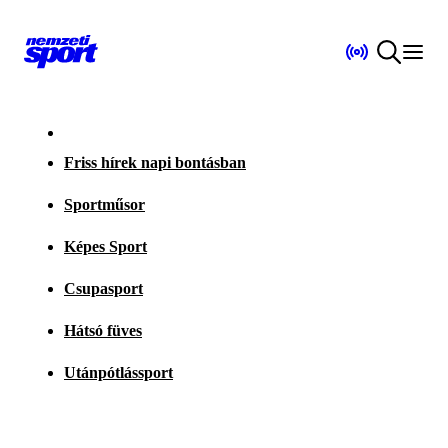
Friss hírek napi bontásban
Sportműsor
Képes Sport
Csupasport
Hátsó füves
Utánpótlássport