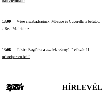
transzferhíradó
13:09
— Vége a szabadságnak, Mbappé és Cucurella is befutott
a Real Madridhoz
13:08
— Takács Boglárka a „szelek szárnyán” először 11
másodpercen belül
HÍRLEVÉL