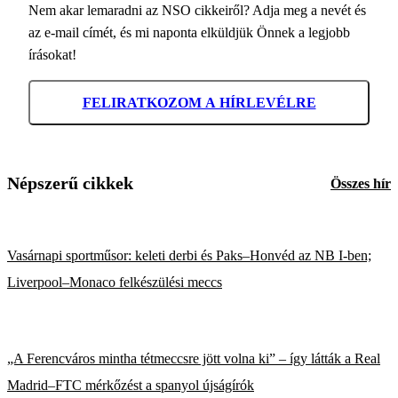
Nem akar lemaradni az NSO cikkeiről? Adja meg a nevét és
az e-mail címét, és mi naponta elküldjük Önnek a legjobb
írásokat!
FELIRATKOZOM A HÍRLEVÉLRE
Népszerű cikkek
Összes hír
Vasárnapi sportműsor: keleti derbi és Paks–Honvéd az NB I-ben;
Liverpool–Monaco felkészülési meccs
„A Ferencváros mintha tétmeccsre jött volna ki” – így látták a Real
Madrid–FTC mérkőzést a spanyol újságírók