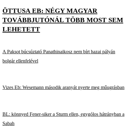
ÖTTUSA EB: NÉGY MAGYAR
TOVÁBBJUTÓNÁL TÖBB MOST SEM
LEHETETT
A Paksot búcsúztató Panathinaikosz nem bírt hazai pályán
bolgár ellenfelével
Vizes Eb: Wesemann második aranyát nyerte meg műugrásban
BL: könnyed Fener-siker a Sturm ellen, egygólos hátrányban a
Sabah