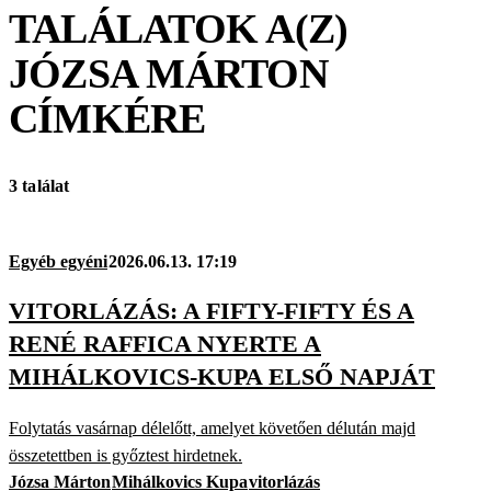
TALÁLATOK A(Z)
JÓZSA MÁRTON
CÍMKÉRE
3 találat
Egyéb egyéni
2026.06.13. 17:19
VITORLÁZÁS: A FIFTY-FIFTY ÉS A
RENÉ RAFFICA NYERTE A
MIHÁLKOVICS-KUPA ELSŐ NAPJÁT
Folytatás vasárnap délelőtt, amelyet követően délután majd
összetettben is győztest hirdetnek.
Józsa Márton
Mihálkovics Kupa
vitorlázás