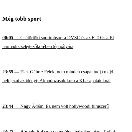
Még több sport
00:05
— Csütörtöki sportműsor: a DVSC és az ETO is a Kl
harmadik selejtezőkörében lép pályára
23:55
— Elek Gábor: Félek, nem minden csapat tudja majd
befejezni az idényt; Álmodozások kora a Kl-csapatainknál
23:44
— Nagy Ádám: Ez nem volt hollywoodi filmszerű
23:27
— Borbély Balázs az egygólos győzelem után: Tudjuk,