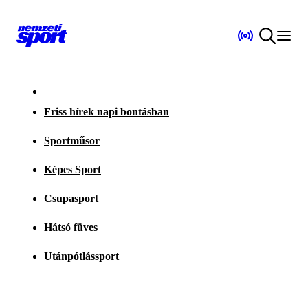
Friss hírek napi bontásban
Sportműsor
Képes Sport
Csupasport
Hátsó füves
Utánpótlássport