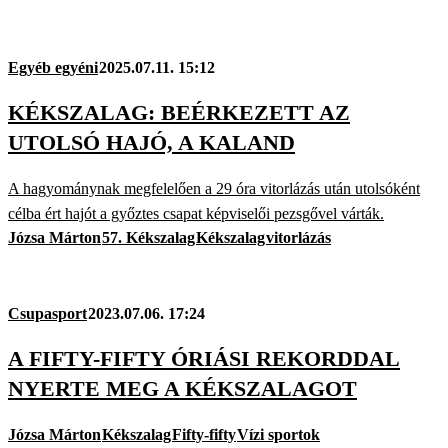
Egyéb egyéni
2025.07.11. 15:12
KÉKSZALAG: BEÉRKEZETT AZ
UTOLSÓ HAJÓ, A KALAND
A hagyománynak megfelelően a 29 óra vitorlázás után utolsóként
célba ért hajót a győztes csapat képviselői pezsgővel várták.
Józsa Márton
57. Kékszalag
Kékszalag
vitorlázás
Csupasport
2023.07.06. 17:24
A FIFTY-FIFTY ÓRIÁSI REKORDDAL
NYERTE MEG A KÉKSZALAGOT
Józsa Márton
Kékszalag
Fifty-fifty
Vízi sportok