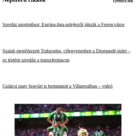
Szerdai sportműsor: Európa-liga-selejtezőt játszik a Ferencváros
Szalah megérkezett Trabzonba, célegyenesben a Diomandé-üzlet –
ez történt szerdán a transzferpiacon
Gulácsi nagy bravúrt is bemutatott a Villarrealban – videó