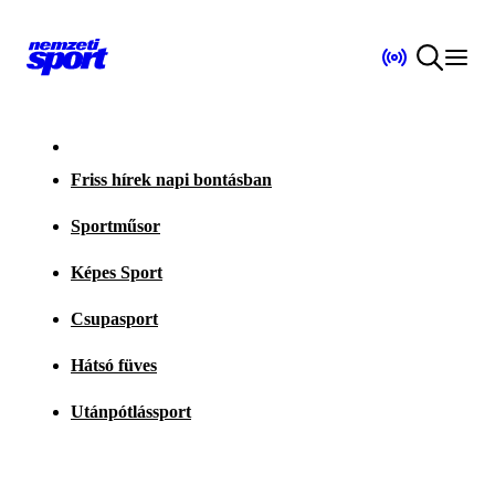
Friss hírek napi bontásban
Sportműsor
Képes Sport
Csupasport
Hátsó füves
Utánpótlássport