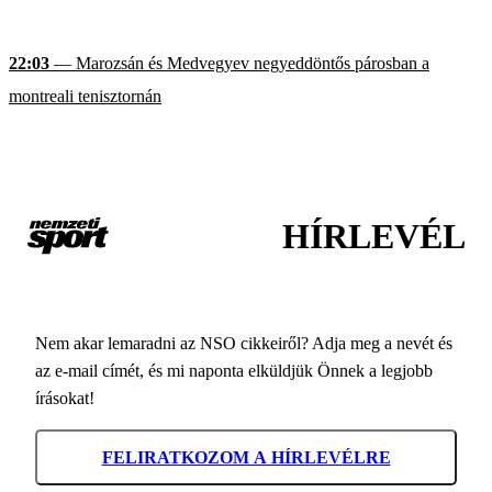
22:03
— Marozsán és Medvegyev negyeddöntős párosban a
montreali tenisztornán
HÍRLEVÉL
Nem akar lemaradni az NSO cikkeiről? Adja meg a nevét és
az e-mail címét, és mi naponta elküldjük Önnek a legjobb
írásokat!
FELIRATKOZOM A HÍRLEVÉLRE