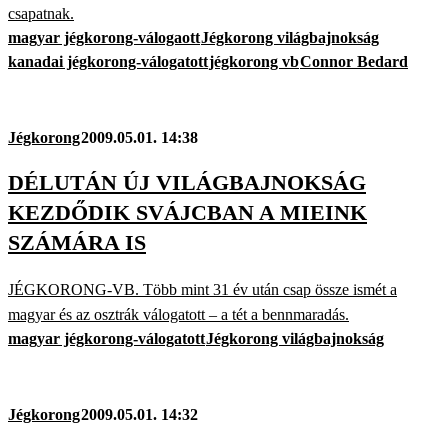
csapatnak.
magyar jégkorong-válogaott
Jégkorong világbajnokság
kanadai jégkorong-válogatott
jégkorong vb
Connor Bedard
Jégkorong
2009.05.01. 14:38
DÉLUTÁN ÚJ VILÁGBAJNOKSÁG
KEZDŐDIK SVÁJCBAN A MIEINK
SZÁMÁRA IS
JÉGKORONG-VB. Több mint 31 év után csap össze ismét a
magyar és az osztrák válogatott – a tét a bennmaradás.
magyar jégkorong-válogatott
Jégkorong világbajnokság
Jégkorong
2009.05.01. 14:32