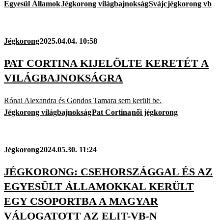
Egyesül Államok
Jégkorong világbajnokság
Svájc
jégkorong vb
Jégkorong
2025.04.04. 10:58
PAT CORTINA KIJELÖLTE KERETÉT A
VILÁGBAJNOKSÁGRA
Rónai Alexandra és Gondos Tamara sem került be.
Jégkorong világbajnokság
Pat Cortina
női jégkorong
Jégkorong
2024.05.30. 11:24
JÉGKORONG: CSEHORSZÁGGAL ÉS AZ
EGYESÜLT ÁLLAMOKKAL KERÜLT
EGY CSOPORTBA A MAGYAR
VÁLOGATOTT AZ ELIT-VB-N