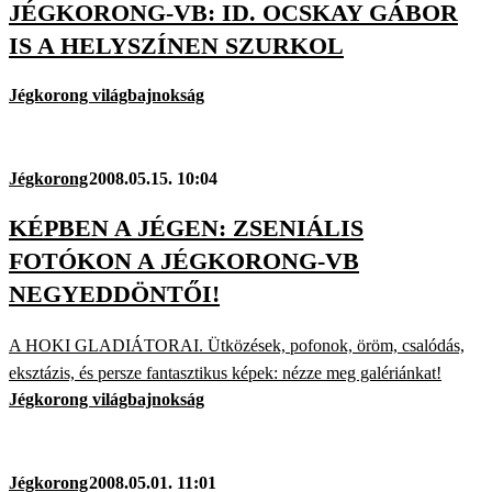
JÉGKORONG-VB: ID. OCSKAY GÁBOR
IS A HELYSZÍNEN SZURKOL
Jégkorong világbajnokság
Jégkorong
2008.05.15. 10:04
KÉPBEN A JÉGEN: ZSENIÁLIS
FOTÓKON A JÉGKORONG-VB
NEGYEDDÖNTŐI!
A HOKI GLADIÁTORAI. Ütközések, pofonok, öröm, csalódás,
eksztázis, és persze fantasztikus képek: nézze meg galériánkat!
Jégkorong világbajnokság
Jégkorong
2008.05.01. 11:01