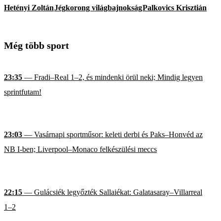
Hetényi Zoltán
Jégkorong világbajnokság
Palkovics Krisztián
Még több sport
23:35
— Fradi–Real 1–2, és mindenki örül neki; Mindig legyen
sprintfutam!
23:03
— Vasárnapi sportműsor: keleti derbi és Paks–Honvéd az
NB I-ben; Liverpool–Monaco felkészülési meccs
22:15
— Gulácsiék legyőzték Sallaiékat: Galatasaray–Villarreal
1–2