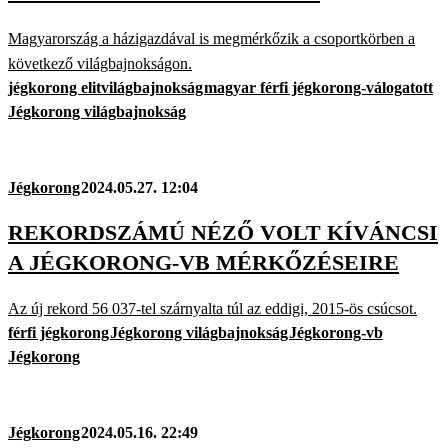
Magyarország a házigazdával is megmérkőzik a csoportkörben a
következő világbajnokságon.
jégkorong elitvilágbajnokság
magyar férfi jégkorong-válogatott
Jégkorong világbajnokság
Jégkorong
2024.05.27. 12:04
REKORDSZÁMÚ NÉZŐ VOLT KÍVÁNCSI
A JÉGKORONG-VB MÉRKŐZÉSEIRE
Az új rekord 56 037-tel szárnyalta túl az eddigi, 2015-ös csúcsot.
férfi jégkorong
Jégkorong világbajnokság
Jégkorong-vb
Jégkorong
Jégkorong
2024.05.16. 22:49