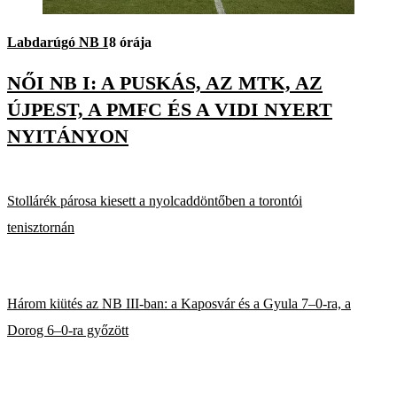
Labdarúgó NB I
8 órája
NŐI NB I: A PUSKÁS, AZ MTK, AZ
ÚJPEST, A PMFC ÉS A VIDI NYERT
NYITÁNYON
Stollárék párosa kiesett a nyolcaddöntőben a torontói
tenisztornán
Három kiütés az NB III-ban: a Kaposvár és a Gyula 7–0-ra, a
Dorog 6–0-ra győzött