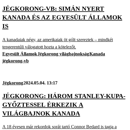
JÉGKORONG-VB: SIMÁN NYERT
KANADA ÉS AZ EGYESÜLT ÁLLAMOK
IS
A kanadaiak négy, az amerikaiak öt gólt szereztek – mindkét
tengerentúli válogatott hozta a kötelezőt.
Egyesült Államok
Jégkorong világbajnokság
Kanada
jégkorong-vb
Jégkorong
2024.05.04. 13:17
JÉGKORONG: HÁROM STANLEY-KUPA-
GYŐZTESSEL ÉRKEZIK A
VILÁGBAJNOK KANADA
A 18 évesen már rekordok sorát tartó Connor Bedard is tagja a