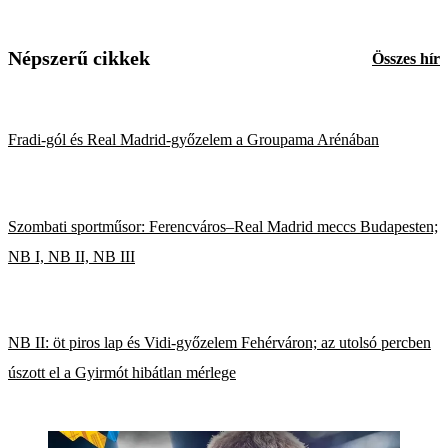
Népszerű cikkek
Összes hír
Fradi-gól és Real Madrid-győzelem a Groupama Arénában
Szombati sportműsor: Ferencváros–Real Madrid meccs Budapesten;
NB I, NB II, NB III
NB II: öt piros lap és Vidi-győzelem Fehérváron; az utolsó percben
úszott el a Gyirmót hibátlan mérlege