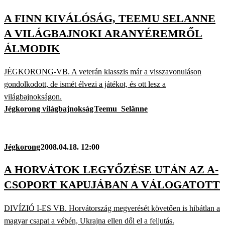
A FINN KIVÁLÓSÁG, TEEMU SELANNE
A VILÁGBAJNOKI ARANYÉREMRŐL
ÁLMODIK
JÉGKORONG-VB. A veterán klasszis már a visszavonuláson
gondolkodott, de ismét élvezi a játékot, és ott lesz a
világbajnokságon.
Jégkorong világbajnokság
Teemu_Selänne
Jégkorong
2008.04.18. 12:00
A HORVÁTOK LEGYŐZÉSE UTÁN AZ A-
CSOPORT KAPUJÁBAN A VÁLOGATOTT
DIVÍZIÓ I-ES VB. Horvátország megverését követően is hibátlan a
magyar csapat a vébén, Ukrajna ellen dől el a feljutás.