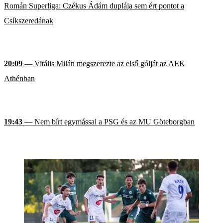
Román Superliga: Czékus Ádám duplája sem ért pontot a
Csíkszeredának
20:09
— Vitális Milán megszerezte az első gólját az AEK
Athénban
19:43
— Nem bírt egymással a PSG és az MU Göteborgban