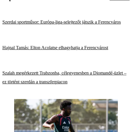
Szerdai sportműsor: Európa-liga-selejtezőt játszik a Ferencváros
Hajnal Tamás: Elton Acolatse elhagyhatja a Ferencvárost
Szalah megérkezett Trabzonba, célegyenesben a Diomandé-üzlet –
ez történt szerdán a transzferpiacon