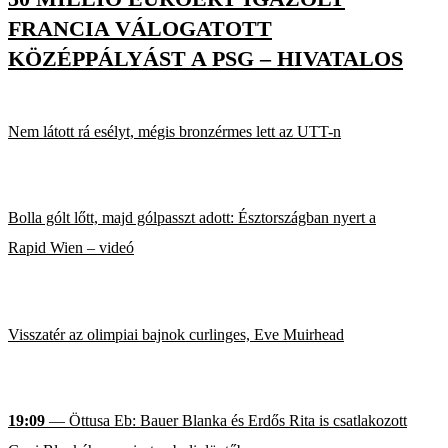
FRANCIA VÁLOGATOTT
KÖZÉPPÁLYÁST A PSG – HIVATALOS
Nem látott rá esélyt, mégis bronzérmes lett az UTT-n
Bolla gólt lőtt, majd gólpasszt adott: Észtországban nyert a
Rapid Wien – videó
Visszatér az olimpiai bajnok curlinges, Eve Muirhead
19:09
— Öttusa Eb: Bauer Blanka és Erdős Rita is csatlakozott