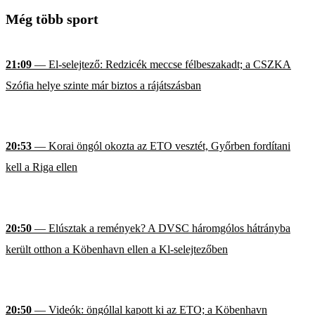
Még több sport
21:09
— El-selejtező: Redzicék meccse félbeszakadt; a CSZKA
Szófia helye szinte már biztos a rájátszásban
20:53
— Korai öngól okozta az ETO vesztét, Győrben fordítani
kell a Riga ellen
20:50
— Elúsztak a remények? A DVSC háromgólos hátrányba
került otthon a Köbenhavn ellen a Kl-selejtezőben
20:50
— Videók: öngóllal kapott ki az ETO; a Köbenhavn