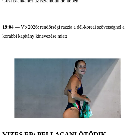
Guzi Blankához az isztambuli döntőben
19:04
— Vb 2026: rendőrségi razzia a dél-koreai szövetségnél a
korábbi kapitány kinevezése miatt
VIZES EB: PELLACANI ÖTÖDIK