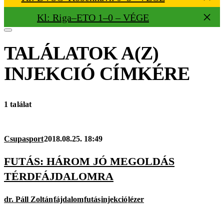
Kl: Riga–ETO 1–0 – VÉGE
TALÁLATOK A(Z)
INJEKCIÓ
CÍMKÉRE
1 találat
Csupasport
2018.08.25. 18:49
FUTÁS: HÁROM JÓ MEGOLDÁS
TÉRDFÁJDALOMRA
dr. Páll Zoltán
fájdalom
futás
injekció
lézer