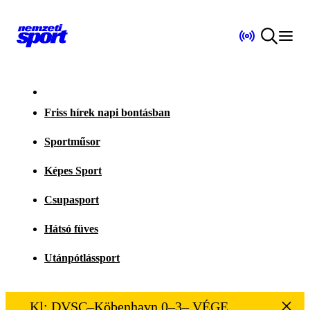
Friss hírek napi bontásban
Sportműsor
Képes Sport
Csupasport
Hátsó füves
Utánpótlássport
Kl: DVSC–Köbenhavn 0–3– VÉGE