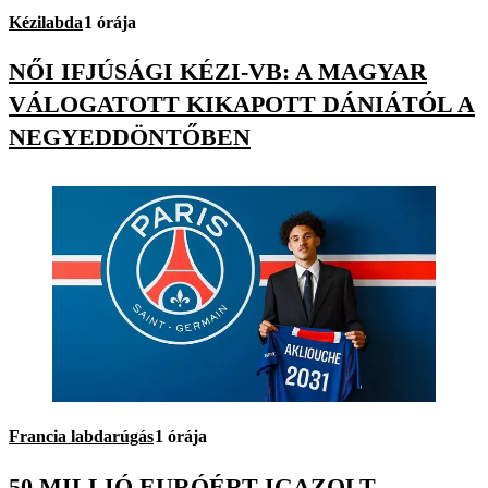
Kézilabda
1 órája
NŐI IFJÚSÁGI KÉZI-VB: A MAGYAR
VÁLOGATOTT KIKAPOTT DÁNIÁTÓL A
NEGYEDDÖNTŐBEN
Francia labdarúgás
1 órája
50 MILLIÓ EURÓÉRT IGAZOLT