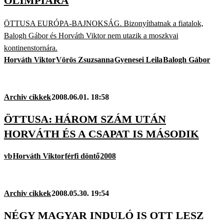
OLIMPIÁRA
ÖTTUSA EURÓPA-BAJNOKSÁG. Bizonyíthatnak a fiatalok,
Balogh Gábor és Horváth Viktor nem utazik a moszkvai
kontinenstornára.
Horváth Viktor
Vörös Zsuzsanna
Gyenesei Leila
Balogh Gábor
Archiv cikkek
2008.06.01. 18:58
ÖTTUSA: HÁROM SZÁM UTÁN
HORVÁTH ÉS A CSAPAT IS MÁSODIK
vb
Horváth Viktor
férfi döntő
2008
Archiv cikkek
2008.05.30. 19:54
NÉGY MAGYAR INDULÓ IS OTT LESZ