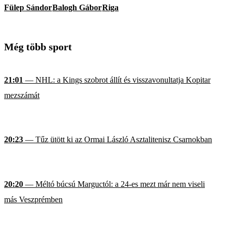
Fülep Sándor
Balogh Gábor
Riga
Még több sport
21:01
— NHL: a Kings szobrot állít és visszavonultatja Kopitar
mezszámát
20:23
— Tűz ütött ki az Ormai László Asztalitenisz Csarnokban
20:20
— Méltó búcsú Marguctól: a 24-es mezt már nem viseli
más Veszprémben