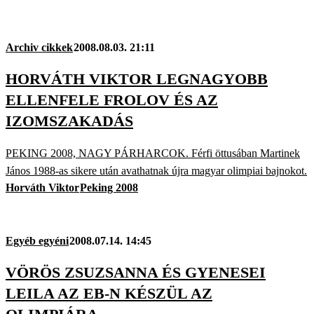
Archiv cikkek
2008.08.03. 21:11
HORVÁTH VIKTOR LEGNAGYOBB
ELLENFELE FROLOV ÉS AZ
IZOMSZAKADÁS
PEKING 2008, NAGY PÁRHARCOK. Férfi öttusában Martinek
János 1988-as sikere után avathatnak újra magyar olimpiai bajnokot.
Horváth Viktor
Peking 2008
Egyéb egyéni
2008.07.14. 14:45
VÖRÖS ZSUZSANNA ÉS GYENESEI
LEILA AZ EB-N KÉSZÜL AZ