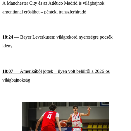
A Manchester City és az Atlético Madrid is világbajnok
argentinnal erősíthet – pénteki transzferhíradó
18:24
— Bayer Leverkusen: világrekord nyereségre pocsék
idény
18:07
— Amerikából jöttek – ilyen volt belülről a 2026-os
világbajnokság