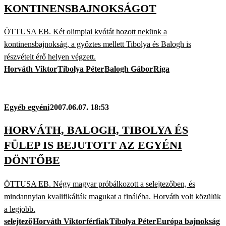
KONTINENSBAJNOKSÁGOT
ÖTTUSA EB. Két olimpiai kvótát hozott nekünk a
kontinensbajnokság, a győztes mellett Tibolya és Balogh is
részvételt érő helyen végzett.
Horváth Viktor
Tibolya Péter
Balogh Gábor
Riga
Egyéb egyéni
2007.06.07. 18:53
HORVÁTH, BALOGH, TIBOLYA ÉS
FÜLEP IS BEJUTOTT AZ EGYÉNI
DÖNTŐBE
ÖTTUSA EB. Négy magyar próbálkozott a selejtezőben, és
mindannyian kvalifikálták magukat a fináléba. Horváth volt közülük
a legjobb.
selejtező
Horváth Viktor
férfiak
Tibolya Péter
Európa bajnokság