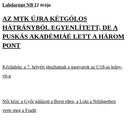
Labdarúgó NB I
2 órája
AZ MTK ÚJRA KÉTGÓLOS
HÁTRÁNYBÓL EGYENLÍTETT, DE A
PUSKÁS AKADÉMIÁÉ LETT A HÁROM
PONT
Kézilabda: a 7. helyért játszhatnak a magyarok az U18-as leány-
vb-n
Női kézi: a Győr gálázott a Brest ellen, a Loki a Népligetben
verte meg a Fradit