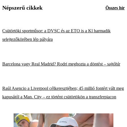
Népszerű cikkek
Összes hír
Csütörtöki sportműsor: a DVSC és az ETO is a Kl harmadik
selejtezőkörében lép pályára
Barcelona vagy Real Madrid? Rodri meghozta a döntést – sajtóhír
Raúl Asencio a Liverpool célkeresztjében; 45 millió fontért vált meg
kapusától a Man. City – ez történt csütörtökön a transzferpiacon