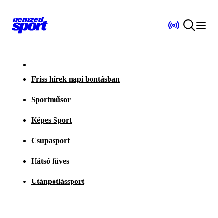
Friss hírek napi bontásban
Sportműsor
Képes Sport
Csupasport
Hátsó füves
Utánpótlássport