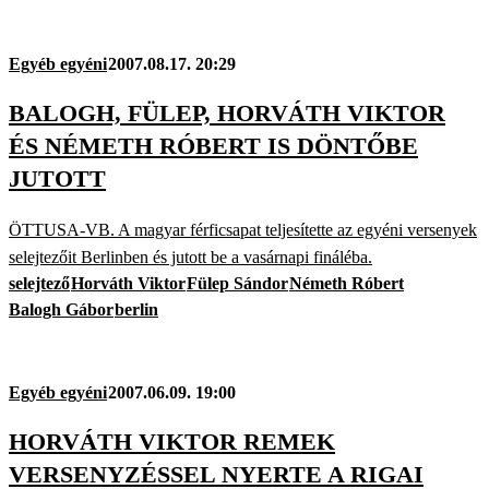
Egyéb egyéni
2007.08.17. 20:29
BALOGH, FÜLEP, HORVÁTH VIKTOR
ÉS NÉMETH RÓBERT IS DÖNTŐBE
JUTOTT
ÖTTUSA-VB. A magyar férficsapat teljesítette az egyéni versenyek
selejtezőit Berlinben és jutott be a vasárnapi fináléba.
selejtező
Horváth Viktor
Fülep Sándor
Németh Róbert
Balogh Gábor
berlin
Egyéb egyéni
2007.06.09. 19:00
HORVÁTH VIKTOR REMEK
VERSENYZÉSSEL NYERTE A RIGAI