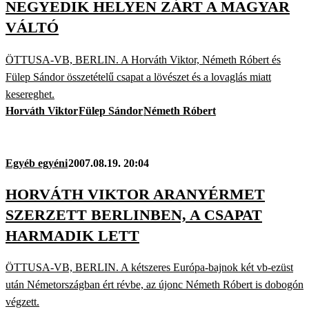
NEGYEDIK HELYEN ZÁRT A MAGYAR
VÁLTÓ
ÖTTUSA-VB, BERLIN. A Horváth Viktor, Németh Róbert és
Fülep Sándor összetételű csapat a lövészet és a lovaglás miatt
kesereghet.
Horváth Viktor
Fülep Sándor
Németh Róbert
Egyéb egyéni
2007.08.19. 20:04
HORVÁTH VIKTOR ARANYÉRMET
SZERZETT BERLINBEN, A CSAPAT
HARMADIK LETT
ÖTTUSA-VB, BERLIN. A kétszeres Európa-bajnok két vb-ezüst
után Németországban ért révbe, az újonc Németh Róbert is dobogón
végzett.