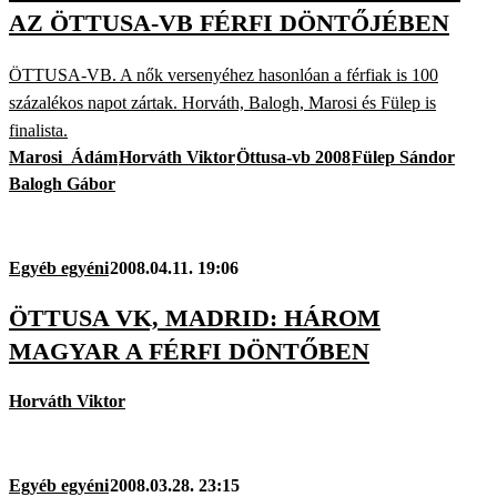
AZ ÖTTUSA-VB FÉRFI DÖNTŐJÉBEN
ÖTTUSA-VB. A nők versenyéhez hasonlóan a férfiak is 100
százalékos napot zártak. Horváth, Balogh, Marosi és Fülep is
finalista.
Marosi_Ádám
Horváth Viktor
Öttusa-vb 2008
Fülep Sándor
Balogh Gábor
Egyéb egyéni
2008.04.11. 19:06
ÖTTUSA VK, MADRID: HÁROM
MAGYAR A FÉRFI DÖNTŐBEN
Horváth Viktor
Egyéb egyéni
2008.03.28. 23:15