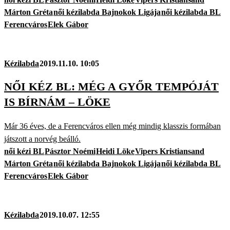
Márton Gréta
női kézilabda Bajnokok Ligája
női kézilabda BL
Ferencváros
Elek Gábor
Kézilabda
2019.11.10. 10:05
NŐI KÉZ BL: MÉG A GYŐR TEMPÓJÁT
IS BÍRNÁM – LÖKE
Már 36 éves, de a Ferencváros ellen még mindig klasszis formában
játszott a norvég beálló.
női kézi BL
Pásztor Noémi
Heidi Löke
Vipers Kristiansand
Márton Gréta
női kézilabda Bajnokok Ligája
női kézilabda BL
Ferencváros
Elek Gábor
Kézilabda
2019.10.07. 12:55