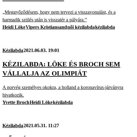
„Meggyőződésem, hogy nem tervezi a visszavonulást, és a
harmadik szülés után is visszatér a pályára.”
Heidi Löke
Vipers Kristiansand
női kézilabda
kézilabda
Kézilabda
2021.06.03. 19:01
KÉZILABDA: LÖKE ÉS BROCH SEM
VÁLLALJA AZ OLIMPIÁT
A norvég személyes okokra, a holland a koronavírus-járványra
hivatkozik.
Yvette Broch
Heidi Löke
kézilabda
Kézilabda
2021.05.31. 11:27