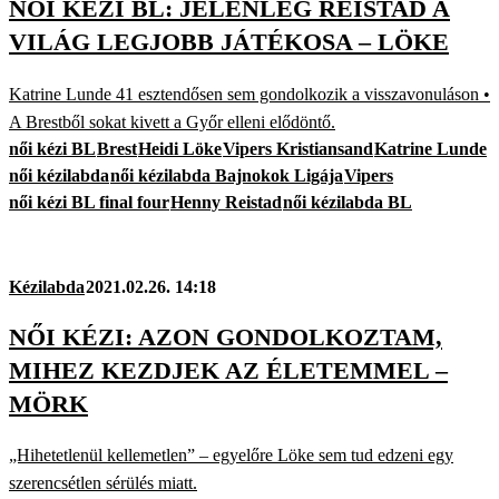
NŐI KÉZI BL: JELENLEG REISTAD A
VILÁG LEGJOBB JÁTÉKOSA – LÖKE
Katrine Lunde 41 esztendősen sem gondolkozik a visszavonuláson •
A Brestből sokat kivett a Győr elleni elődöntő.
női kézi BL
Brest
Heidi Löke
Vipers Kristiansand
Katrine Lunde
női kézilabda
női kézilabda Bajnokok Ligája
Vipers
női kézi BL final four
Henny Reistad
női kézilabda BL
Kézilabda
2021.02.26. 14:18
NŐI KÉZI: AZON GONDOLKOZTAM,
MIHEZ KEZDJEK AZ ÉLETEMMEL –
MÖRK
„Hihetetlenül kellemetlen” – egyelőre Löke sem tud edzeni egy
szerencsétlen sérülés miatt.