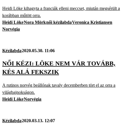
Heidi Löke kihagyta a franciák elleni meccset, miután megsérült a
korábban műtött orra.
Heidi Löke
Nora Mörk
női kézilabda
Veronica Kristiansen
Norvégia
Kézilabda
2020.05.30. 11:06
NŐI KÉZI: LÖKE NEM VÁR TOVÁBB,
KÉS ALÁ FEKSZIK
A rutinos norvég beállónak tavaly decemberben tört el az orra a
világbajnokságon.
Heidi Löke
Norvégia
Kézilabda
2020.03.13. 12:07