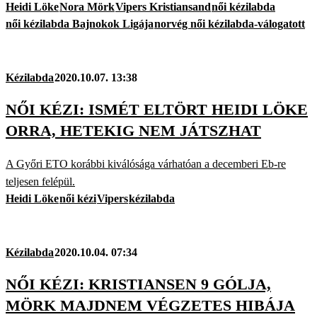
Heidi Löke
Nora Mörk
Vipers Kristiansand
női kézilabda
női kézilabda Bajnokok Ligája
norvég női kézilabda-válogatott
Kézilabda
2020.10.07. 13:38
NŐI KÉZI: ISMÉT ELTÖRT HEIDI LÖKE
ORRA, HETEKIG NEM JÁTSZHAT
A Győri ETO korábbi kiválósága várhatóan a decemberi Eb-re
teljesen felépül.
Heidi Löke
női kézi
Vipers
kézilabda
Kézilabda
2020.10.04. 07:34
NŐI KÉZI: KRISTIANSEN 9 GÓLJA,
MÖRK MAJDNEM VÉGZETES HIBÁJA