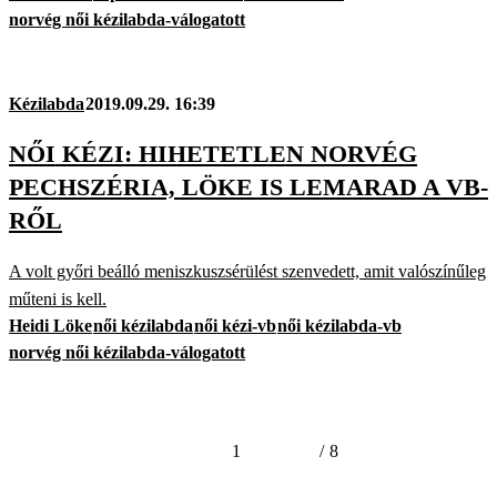
norvég női kézilabda-válogatott
Kézilabda
2019.09.29. 16:39
NŐI KÉZI: HIHETETLEN NORVÉG
PECHSZÉRIA, LÖKE IS LEMARAD A VB-
RŐL
A volt győri beálló meniszkuszsérülést szenvedett, amit valószínűleg
műteni is kell.
Heidi Löke
női kézilabda
női kézi-vb
női kézilabda-vb
norvég női kézilabda-válogatott
1
/
8