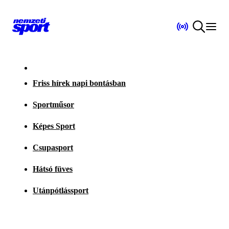
Friss hírek napi bontásban
Sportműsor
Képes Sport
Csupasport
Hátsó füves
Utánpótlássport