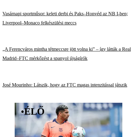
Vasárnapi sportműsor: keleti derbi és Paks–Honvéd az NB I-ben;
Liverpool–Monaco felkészülési meccs
„A Ferencváros mintha tétmeccsre jött volna ki” – így látták a Real
Madrid–FTC mérkőzést a spanyol újságírók
José Mourinho: Látszik, hogy az FTC magas intenzitással játszik
•
ÉLŐ