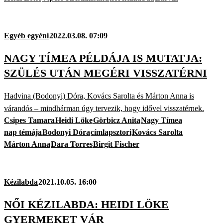
Egyéb egyéni
2022.03.08. 07:09
NAGY TÍMEA PÉLDÁJA IS MUTATJA:
SZÜLÉS UTÁN MEGÉRI VISSZATÉRNI
Hadvina (Bodonyi) Dóra, Kovács Sarolta és Márton Anna is
várandós – mindhárman úgy tervezik, hogy idővel visszatérnek.
Csipes Tamara
Heidi Löke
Görbicz Anita
Nagy Tímea
nap témája
Bodonyi Dóra
címlapsztori
Kovács Sarolta
Márton Anna
Dara Torres
Birgit Fischer
Kézilabda
2021.10.05. 16:00
NŐI KÉZILABDA: HEIDI LÖKE
GYERMEKET VÁR