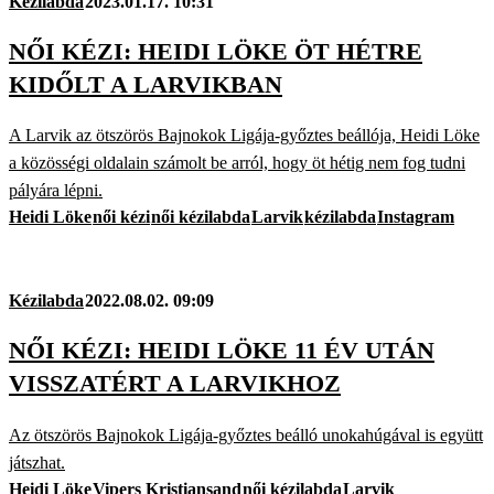
Kézilabda
2023.01.17. 10:31
NŐI KÉZI: HEIDI LÖKE ÖT HÉTRE
KIDŐLT A LARVIKBAN
A Larvik az ötszörös Bajnokok Ligája-győztes beállója, Heidi Löke
a közösségi oldalain számolt be arról, hogy öt hétig nem fog tudni
pályára lépni.
Heidi Löke
női kézi
női kézilabda
Larvik
kézilabda
Instagram
Kézilabda
2022.08.02. 09:09
NŐI KÉZI: HEIDI LÖKE 11 ÉV UTÁN
VISSZATÉRT A LARVIKHOZ
Az ötszörös Bajnokok Ligája-győztes beálló unokahúgával is együtt
játszhat.
Heidi Löke
Vipers Kristiansand
női kézilabda
Larvik