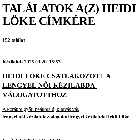
TALÁLATOK A(Z)
HEIDI
LÖKE
CÍMKÉRE
152 találat
Kézilabda
2025.03.20. 15:53
HEIDI LÖKE CSATLAKOZOTT A
LENGYEL NŐI KÉZILABDA-
VÁLOGATOTTHOZ
A korábbi győri beállóra új kihívás vár.
lengyel női kézilabda-válogatott
lengyel kézilabda
Heidi Löke