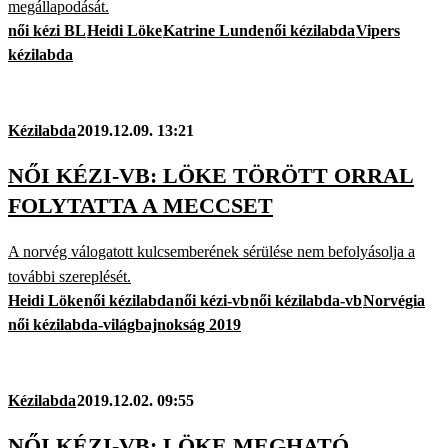
megállapodását.
női kézi BL
Heidi Löke
Katrine Lunde
női kézilabda
Vipers
kézilabda
Kézilabda
2019.12.09. 13:21
NŐI KÉZI-VB: LÖKE TÖRÖTT ORRAL
FOLYTATTA A MECCSET
A norvég válogatott kulcsemberének sérülése nem befolyásolja a
további szereplését.
Heidi Löke
női kézilabda
női kézi-vb
női kézilabda-vb
Norvégia
női kézilabda-világbajnokság 2019
Kézilabda
2019.12.02. 09:55
NŐI KÉZI-VB: LÖKE MEGHATÓ