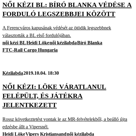
NŐI KÉZI BL: BÍRÓ BLANKA VÉDÉSE A
FORDULÓ LEGSZEBBJEI KÖZÖTT
A Ferencváros kapusának védését az ötödik legszebbnek
választották a BL első fordulójában.
női kézi BL
Heidi Löke
női kézilabda
Bíró Blanka
FTC-Rail Cargo Hungaria
Kézilabda
2019.10.04. 18:30
NŐI KÉZI: LÖKE VÁRATLANUL
FELÉPÜLT, ÉS JÁTÉKRA
JELENTKEZETT
Rossz következtetést vontak le az MR-felvételekből, a beálló újra
edzésbe állt a Vipersnél.
Heidi Löke
Vipers Kristiansand
női kézilabda