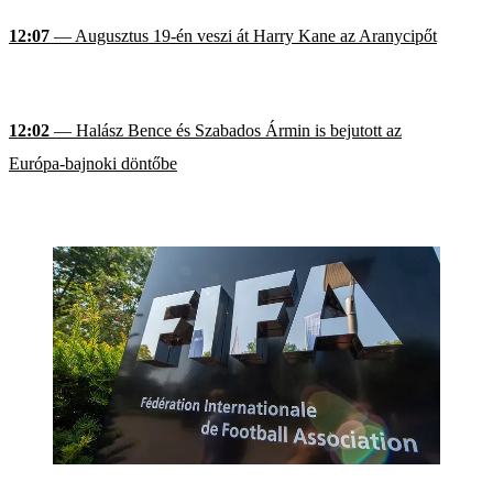
12:07
— Augusztus 19-én veszi át Harry Kane az Aranycipőt
12:02
— Halász Bence és Szabados Ármin is bejutott az
Európa-bajnoki döntőbe