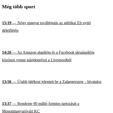
Még több sport
15:19
— Négy magyar továbbjutás az atlétikai Eb nyitó
délelőttjén
14:26
— Az Amazon alapítója és a Facebook társalapítója
közösen venne tulajdonrészt a Liverpoolból
13:56
— Újabb játékost jelentett be a Zalaegerszeg – hivatalos
13:37
— Rendezte 90 millió forintos tartozását a
Mosonmagyaróvári KC