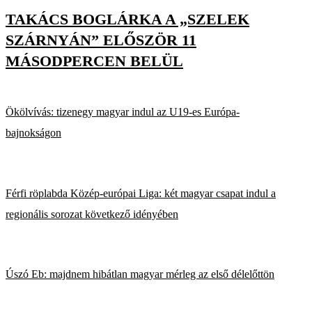
TAKÁCS BOGLÁRKA A „SZELEK
SZÁRNYÁN” ELŐSZÖR 11
MÁSODPERCEN BELÜL
Ökölvívás: tizenegy magyar indul az U19-es Európa-
bajnokságon
Férfi röplabda Közép-európai Liga: két magyar csapat indul a
regionális sorozat következő idényében
Úszó Eb: majdnem hibátlan magyar mérleg az első délelőttön