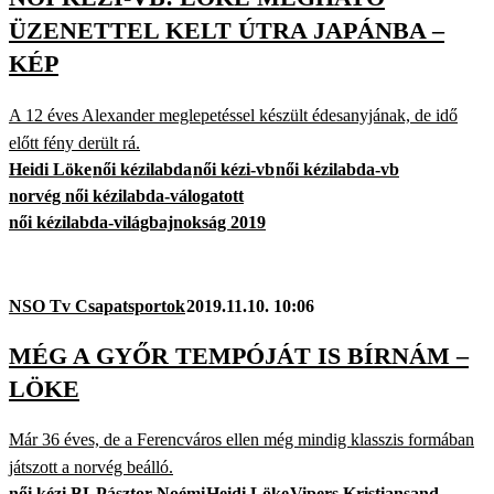
ÜZENETTEL KELT ÚTRA JAPÁNBA –
KÉP
A 12 éves Alexander meglepetéssel készült édesanyjának, de idő
előtt fény derült rá.
Heidi Löke
női kézilabda
női kézi-vb
női kézilabda-vb
norvég női kézilabda-válogatott
női kézilabda-világbajnokság 2019
NSO Tv Csapatsportok
2019.11.10. 10:06
MÉG A GYŐR TEMPÓJÁT IS BÍRNÁM –
LÖKE
Már 36 éves, de a Ferencváros ellen még mindig klasszis formában
játszott a norvég beálló.
női kézi BL
Pásztor Noémi
Heidi Löke
Vipers Kristiansand